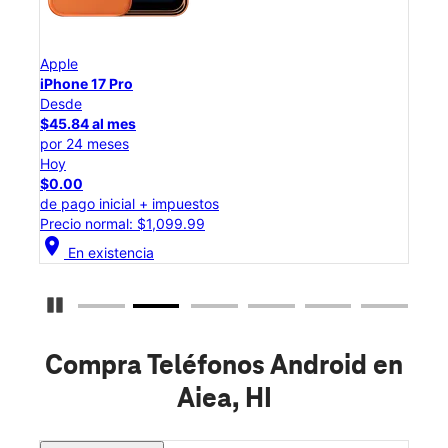
Apple
App
iPhone 17 Pro
iPho
Desde
Des
$45.84 al mes
$25
por 24 meses
por 
Hoy
Hoy
$0.00
$0.
de pago inicial + impuestos
de p
Precio normal: $1,099.99
Prec
location_on
location_on
En existencia
Detener carrusel
Compra Teléfonos Android en
Aiea, HI