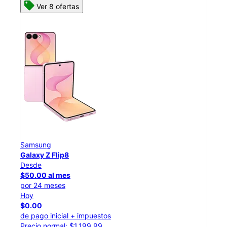
Ver 8 ofertas
Samsung
Sam
Galaxy Z Flip8
Gal
Desde
Des
$50.00 al mes
$25
por 24 meses
por 
Hoy
Hoy
$0.00
$0.
de pago inicial + impuestos
de p
Precio normal: $1,199.99
Prec