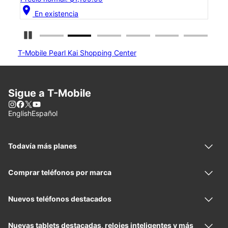
location_on
location_on
En existencia
Detener carrusel
T-Mobile Pearl Kai Shopping Center