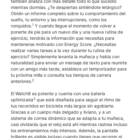
también analiza con más detalle todo lo que sucedió
mientras dormías. ¿Te despiertas sintiéndote letárgico?
Obtén un informe completo sobre tu comportamiento del
sueño, tu entorno y las interrupciones, como los
1
ronquidos.
Y cuando llegue el momento de volver a
ponerte de pie para un nuevo día y una nueva rutina de
ejercicio, tendrás la información que necesitas para
mantenerse motivado con Energy Score. ¿Necesitas
realizar varias tareas a la vez durante tu rutina de
ejercicio? Simplemente levanta la muñeca y habla con
naturalidad para enviar un mensaje de texto para reunirte
con un amigo más tarde, establece un temporizador para
tu próxima milla o consulta tus tiempos de carrera
2
anteriores.
El Watch8 es potente y cuenta con una batería
3
optimizada
que está diseñada para seguir el ritmo de
tus recorridos en bicicleta más largos sin agobiarte.
Gracias a un cuerpo más delgado y liviano, y a un
sistema de correa dinámico que se adapta a tu muñeca,
casi olvidarás que el reloj está ahí mientras rastrea incluso
los entrenamientos más intensos. Además, la pantalla
brillante es visible incluso cuando tienes que recorrer el