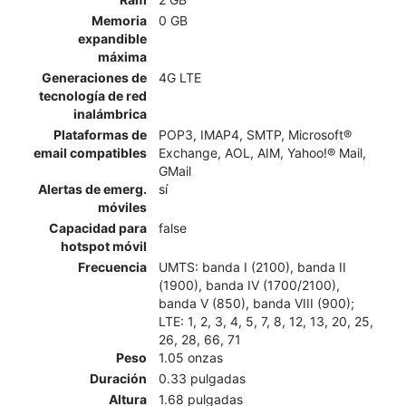
Memoria
0 GB
expandible
máxima
Generaciones de
4G LTE
tecnología de red
inalámbrica
Plataformas de
POP3, IMAP4, SMTP, Microsoft®
email compatibles
Exchange, AOL, AIM, Yahoo!® Mail,
GMail
Alertas de emerg.
sí
móviles
Capacidad para
false
hotspot móvil
Frecuencia
UMTS: banda I (2100), banda II
(1900), banda IV (1700/2100),
banda V (850), banda VIII (900);
LTE: 1, 2, 3, 4, 5, 7, 8, 12, 13, 20, 25,
26, 28, 66, 71
Peso
1.05 onzas
Duración
0.33 pulgadas
Altura
1.68 pulgadas