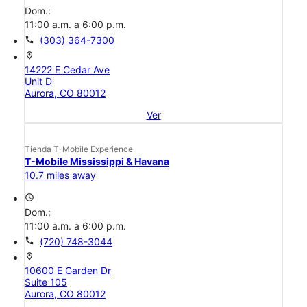
Dom.:
11:00 a.m. a 6:00 p.m.
call
(303) 364-7300
location_on
14222 E Cedar Ave
Unit D
Aurora, CO 80012
Ver
Tienda T-Mobile Experience
T-Mobile Mississippi & Havana
10.7 miles away
access_time
Dom.:
11:00 a.m. a 6:00 p.m.
call
(720) 748-3044
location_on
10600 E Garden Dr
Suite 105
Aurora, CO 80012