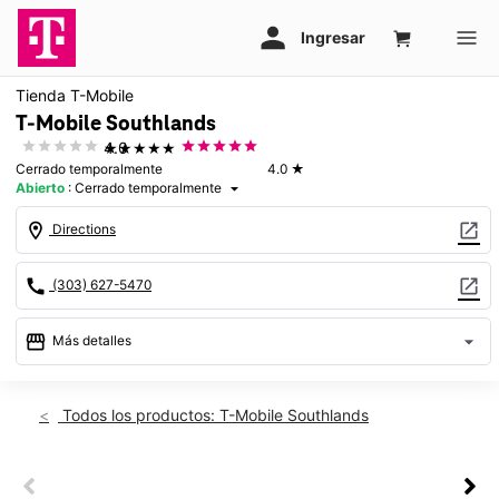
Tienda T-Mobile
T-Mobile Southlands
★★★★★
4.0
Cerrado temporalmente
4.0
★
Abierto
:
Cerrado temporalmente
arrow_drop_down
location_on
open_in_new
Directions
call
open_in_new
(303) 627-5470
storefront
arrow_drop_down
Más detalles
warning
Dom.: cerrado temporalmente
access_time
Todos los productos: T-Mobile Southlands
Dom.:
Cerrado temporalmente
Lun.:
Cerrado temporalmente
This carousel shows one large product image at a time. Use th
Mar.:
Cerrado temporalmente