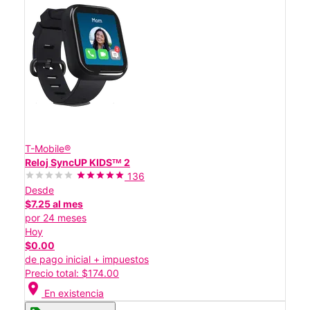
T-Mobile®
Reloj SyncUP KIDSᵀᴹ 2
136
Desde
$7.25 al mes
por 24 meses
Hoy
$0.00
de pago inicial + impuestos
Precio total: $174.00
location_on
En existencia