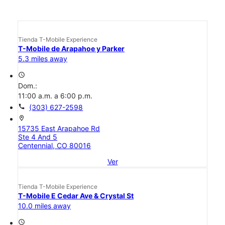
Tienda T-Mobile Experience
T-Mobile de Arapahoe y Parker
5.3 miles away
access_time
Dom.:
11:00 a.m. a 6:00 p.m.
call
(303) 627-2598
location_on
15735 East Arapahoe Rd
Ste 4 And 5
Centennial, CO 80016
Ver
Tienda T-Mobile Experience
T-Mobile E Cedar Ave & Crystal St
10.0 miles away
access_time