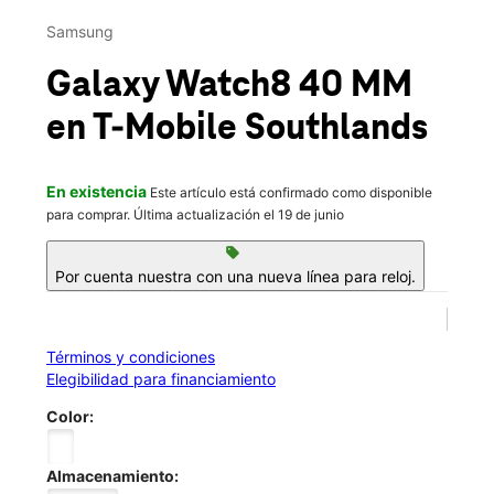
This carousel contains a column of small thumbnails. Selecting 
Mié.:
Cerrado temporalmente
Jue.:
Cerrado temporalmente
Samsung
Vie.:
Cerrado temporalmente
Sáb.:
Cerrado temporalmente
Galaxy Watch8 40 MM
location_on
24272 East Prospect Avenue Ste HV-8-F Aurora, CO 80016
en T-Mobile
Southlands
Esta tienda está cerrada temporalmente por remodelación.
Esperamos poder ayudarte en otra tienda cercana.
En existencia
Este artículo está confirmado como disponible
para comprar. Última actualización el 19 de junio
sell
Por cuenta nuestra con una nueva línea para reloj.
Términos y condiciones
Elegibilidad para financiamiento
Color:
Almacenamiento: