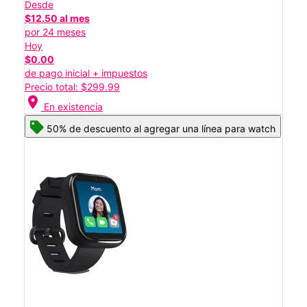
Desde
$12.50 al mes
por 24 meses
Hoy
$0.00
de pago inicial + impuestos
Precio total: $299.99
location_on
En existencia
50% de descuento al agregar una línea para watch