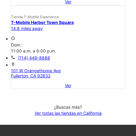
Ver
Tienda T-Mobile Experience
T-Mobile Harbor Town Square
14.8 miles away
access_time
Dom.:
11:00 a.m. a 6:00 p.m.
call
(714) 449-8888
location_on
101 W Orangethorpe Ave
Fullerton, CA 92832
Ver
¿Buscas más?
Ver todas las tiendas en California