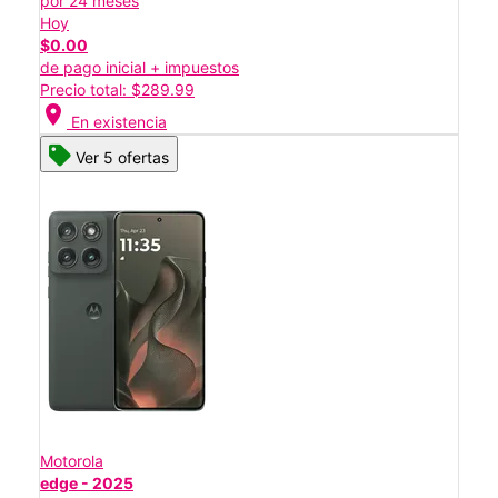
por 24 meses
Hoy
$0.00
de pago inicial + impuestos
Precio total: $289.99
location_on
En existencia
Ver 5 ofertas
Motorola
edge - 2025