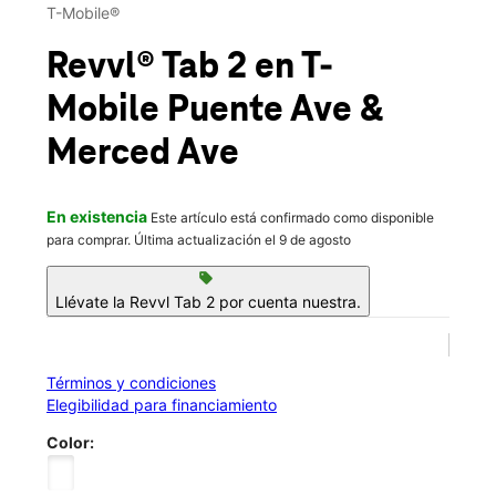
Sáb.:
10:00 a.m. a 8:00 p.m.
T-Mobile®
location_on
14460 Merced Ave Unit 110 Baldwin Park, CA 91706
Revvl® Tab 2
en T-
Mobile
Puente Ave &
Merced Ave
En existencia
Este artículo está confirmado como disponible
para comprar. Última actualización el 9 de agosto
sell
Llévate la Revvl Tab 2 por cuenta nuestra.
Términos y condiciones
Elegibilidad para financiamiento
Color: