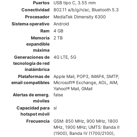
Puertos
USB tipo C, 3.55 mm
Conectividad
802.11 a/b/g/n/ac, Bluetooth 5.3
Procesador
MediaTek Dimensity 6300
Sistema operativo
Android
Ram
4 GB
Memoria
2 TB
expandible
máxima
Generaciones de
4G LTE, 5G
tecnología de red
inalámbrica
Plataformas de
Apple Mail, POP3, IMAP4, SMTP,
email compatibles
Microsoft® Exchange, AOL, AIM,
Yahoo!® Mail, GMail
Alertas de emerg.
false
móviles
Capacidad para
sí
hotspot móvil
Frecuencia
GSM: 850 MHz, 900 MHz, 1800
MHz, 1900 MHz; UMTS: Banda II
(1900), Banda IV (1700/2100),