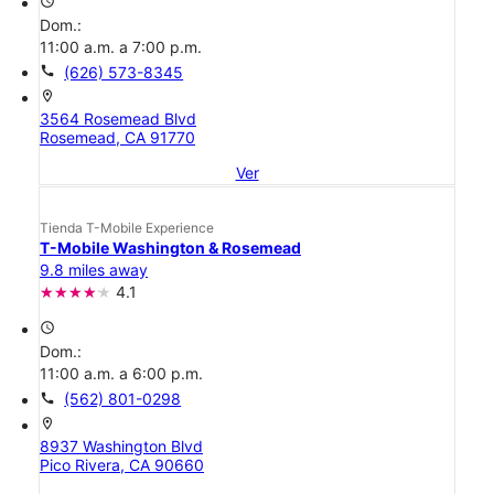
access_time
Dom.:
11:00 a.m. a 7:00 p.m.
call
(626) 573-8345
location_on
3564 Rosemead Blvd
Rosemead, CA 91770
Ver
Tienda T-Mobile Experience
T-Mobile Washington & Rosemead
9.8 miles away
4.1
access_time
Dom.:
11:00 a.m. a 6:00 p.m.
call
(562) 801-0298
location_on
8937 Washington Blvd
Pico Rivera, CA 90660