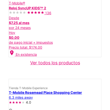
T-Mobile®
Reloj SyncUP KIDSᵀᴹ 2
136
Desde
$7.25 al mes
por 24 meses
Hoy
$0.00
de pago inicial + impuestos
Precio total: $174.00
location_on
En existencia
Ver todos los productos
Tienda T-Mobile Experience
T-Mobile Rosemead Place Shopping Center
6.3 miles away
4.0