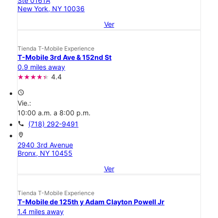
Ste 0161A
New York, NY 10036
Ver
Tienda T-Mobile Experience
T-Mobile 3rd Ave & 152nd St
0.9 miles away
4.4
access_time
Vie.:
10:00 a.m. a 8:00 p.m.
call
(718) 292-9491
location_on
2940 3rd Avenue
Bronx, NY 10455
Ver
Tienda T-Mobile Experience
T-Mobile de 125th y Adam Clayton Powell Jr
1.4 miles away