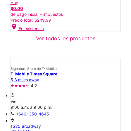
Hoy
$0.00
de pago inicial + impuestos
Precio total: $249.99
location_on
En existencia
Ver todos los productos
Signature Store de T-Mobile
T-Mobile Times Square
5.3 miles away
4.2
access_time
Vie.:
9:00 a.m. a 9:00 p.m.
call
(646) 350-4645
location_on
1535 Broadway