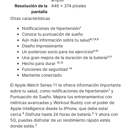
Resolución de la
446 x 374 píxeles
pantalla
Otras características
Notificaciones de hipertensión¹
Conoce tu puntuación de sueño
Aún más información sobre tu salud⁶˒⁷˒⁸˒⁹
Diseño impresionante
Un poderoso socio para los ejercicios⁴˒¹⁰
Una gran mejora de la duración de la batería³˒¹¹
Hecho para durar ¹²˒¹³
Funciones de seguridad ¹⁴
Mantente conectado
El Apple Watch Series 11 te ofrece información importante
1
sobre tu salud, como notificaciones de hipertensión
y
Puntuación de Sueño. Mejora tus entrenamientos con
métricas avanzadas y Workout Buddy con el poder de
Apple Intelligence desde tu iPhone, que debe estar
4
3
cerca.
Disfruta hasta 24 horas de batería.
Y ahora con
5G, puedes disfrutar de un rendimiento rápido estés
2
donde estés.