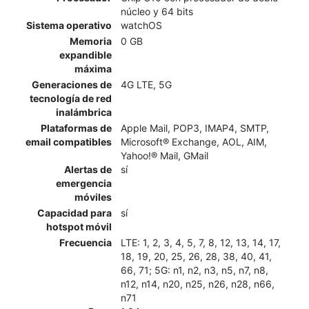
núcleo y 64 bits
Sistema operativo
watchOS
Memoria
0 GB
expandible
máxima
Generaciones de
4G LTE, 5G
tecnología de red
inalámbrica
Plataformas de
Apple Mail, POP3, IMAP4, SMTP,
email compatibles
Microsoft® Exchange, AOL, AIM,
Yahoo!® Mail, GMail
Alertas de
sí
emergencia
móviles
Capacidad para
sí
hotspot móvil
Frecuencia
LTE: 1, 2, 3, 4, 5, 7, 8, 12, 13, 14, 17,
18, 19, 20, 25, 26, 28, 38, 40, 41,
66, 71; 5G: n1, n2, n3, n5, n7, n8,
n12, n14, n20, n25, n26, n28, n66,
n71