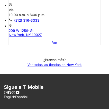
access_time
Vie.:
10:00 a.m. a 8:00 p.m.
call
(212) 316-3333
location_on
209 W 125th St
New York, NY 10027
Ver
¿Buscas más?
Ver todas las tiendas en New York