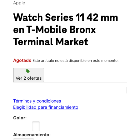
Mar.:
Cerrado temporalmente
Apple
Mié.:
Cerrado temporalmente
Jue.:
Cerrado temporalmente
Watch Series 11 42 mm
location_on
651 River Avenue Bronx, NY 10451
en T-Mobile
Bronx
Esta tienda está cerrada temporalmente. Estaremos
Terminal Market
encantados de atenderte en una tienda cercana y
volveremos a estar a tu servicio en este lugar pronto.
Agotado
Este artículo no está disponible en este momento.
sell
Ver 2 ofertas
Términos y condiciones
Elegibilidad para financiamiento
Color:
Almacenamiento: