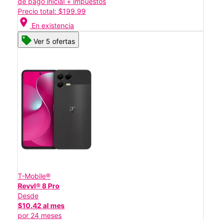
de pago inicial + impuestos
Precio total: $199.99
location_on
En existencia
Ver 5 ofertas
T-Mobile®
Revvl® 8 Pro
Desde
$10.42 al mes
por 24 meses