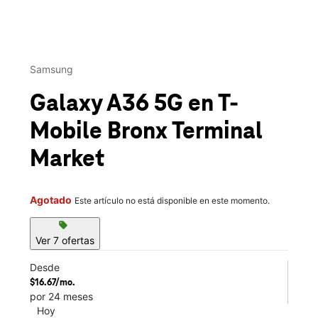
This carousel contains a column of small thumbnails. Selecting 
Samsung
Galaxy A36 5G
en T-
Mobile
Bronx Terminal
Market
Agotado
Este artículo no está disponible en este momento.
sell
Ver 7 ofertas
Desde
$16.67/mo.
por 24 meses
Hoy