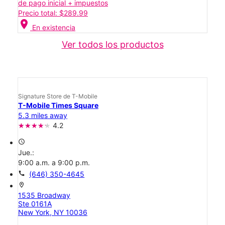
de pago inicial + impuestos
Precio total: $289.99
location_on
En existencia
Ver todos los productos
Signature Store de T-Mobile
T-Mobile Times Square
5.3 miles away
4.2
access_time
Jue.:
9:00 a.m. a 9:00 p.m.
call
(646) 350-4645
location_on
1535 Broadway
Ste 0161A
New York, NY 10036