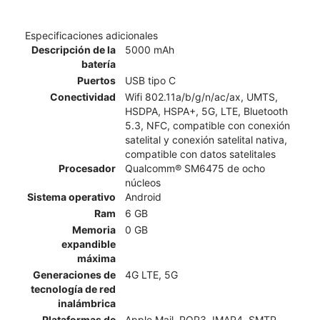
Especificaciones adicionales
Descripción de la
5000 mAh
batería
Puertos
USB tipo C
Conectividad
Wifi 802.11a/b/g/n/ac/ax, UMTS,
HSDPA, HSPA+, 5G, LTE, Bluetooth
5.3, NFC, compatible con conexión
satelital y conexión satelital nativa,
compatible con datos satelitales
Procesador
Qualcomm® SM6475 de ocho
núcleos
Sistema operativo
Android
Ram
6 GB
Memoria
0 GB
expandible
máxima
Generaciones de
4G LTE, 5G
tecnología de red
inalámbrica
Plataformas de
Apple Mail, POP3, IMAP4, SMTP,