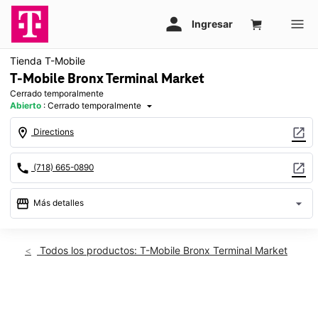
Tienda T-Mobile
T-Mobile Bronx Terminal Market
Cerrado temporalmente
Abierto
:
Cerrado temporalmente
arrow_drop_down
location_on
open_in_new
Directions
call
open_in_new
(718) 665-0890
storefront
arrow_drop_down
Más detalles
warning
Jue.: cerrado temporalmente
access_time
Todos los productos: T-Mobile Bronx Terminal Market
Jue.:
Cerrado temporalmente
Vie.:
Cerrado temporalmente
This carousel shows one large product image at a time. Use th
Sáb.:
Cerrado temporalmente
Dom.:
Cerrado temporalmente