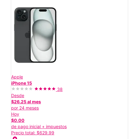
Apple
iPhone 15
38
Desde
$26.25 al mes
por 24 meses
Hoy
$0.00
de pago inicial + impuestos
Precio total: $629.99