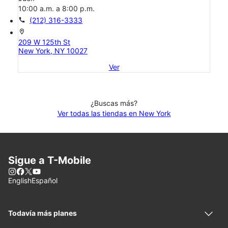
10:00 a.m. a 8:00 p.m.
call
(212) 316-3333
location_on
209 W 125th St
New York, NY 10027
Ver
¿Buscas más?
Ver todas las tiendas en New York