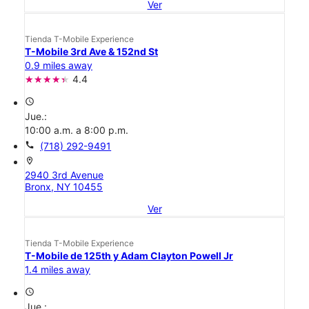
Ver
Tienda T-Mobile Experience
T-Mobile 3rd Ave & 152nd St
0.9 miles away
4.4
access_time
Jue.:
10:00 a.m. a 8:00 p.m.
call
(718) 292-9491
location_on
2940 3rd Avenue
Bronx, NY 10455
Ver
Tienda T-Mobile Experience
T-Mobile de 125th y Adam Clayton Powell Jr
1.4 miles away
access_time
Jue.: