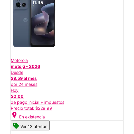
Motorola
moto g - 2026
Desde
$9.59 al mes
por 24 meses
Hoy
$0.00
de pago inicial + impuestos
Precio total: $229.99
location_on
En existencia
Ver 12 ofertas