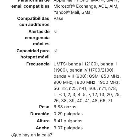
email compatibles
Microsoft® Exchange, AOL, AIM,
Yahoo!® Mail, GMail
Compatibilidad
Pase
con audífonos
Alertas de
sí
emergencia
móviles
Capacidad para
sí
hotspot móvil
Frecuencia
UMTS: banda I (2100), banda II
(1900), banda IV (1700/2100),
banda VIII (900); GSM: 850 MHz,
900 MHz, 1800 MHz, 1900 MHz;
5G: n2, n25, n41, n66, n71, n78;
LTE: 1, 2, 3, 4, 5, 7, 12, 13, 20, 25,
26, 38, 39, 40, 41, 48, 66, 71
Peso
6.88 onzas
Duración
0.29 pulgadas
Altura
6.41 pulgadas
Ancho
3.07 pulgadas
¿Qué hay en la caja?