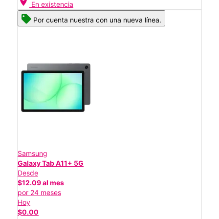
location_on
En existencia
Por cuenta nuestra con una nueva línea.
Samsung
Galaxy Tab A11+ 5G
Desde
$12.09 al mes
por 24 meses
Hoy
$0.00