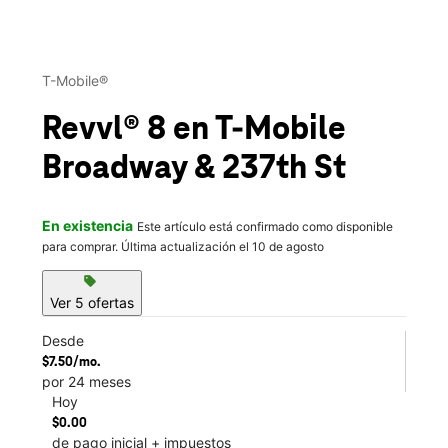
This carousel contains a column of small thumbnails. Selecting 
T-Mobile®
Revvl® 8
en T-Mobile
Broadway & 237th St
En existencia
Este artículo está confirmado como disponible
para comprar. Última actualización el 10 de agosto
sell
Ver 5 ofertas
Desde
$7.50/mo.
por 24 meses
Hoy
$0.00
de pago inicial + impuestos