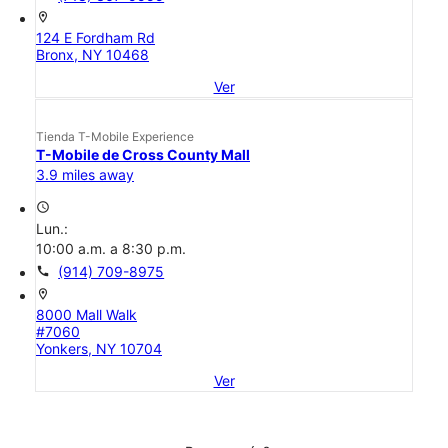
location_on
124 E Fordham Rd
Bronx, NY 10468
Ver
Tienda T-Mobile Experience
T-Mobile de Cross County Mall
3.9 miles away
access_time
Lun.:
10:00 a.m. a 8:30 p.m.
call
(914) 709-8975
location_on
8000 Mall Walk
#7060
Yonkers, NY 10704
Ver