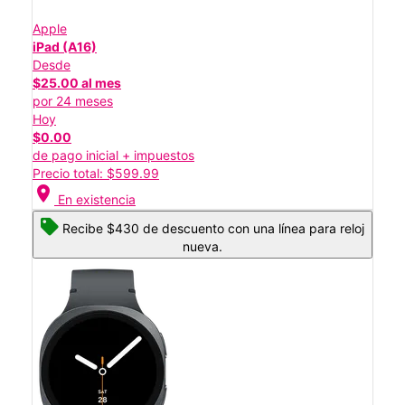
Apple
iPad (A16)
Desde
$25.00 al mes
por 24 meses
Hoy
$0.00
de pago inicial + impuestos
Precio total: $599.99
location_on
En existencia
Recibe $430 de descuento con una línea para reloj
nueva.