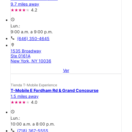
9.7 miles away
4.2
access_time
Lun.:
9:00 a.m. a 9:00 p.m.
call
(646) 350-4645
location_on
1535 Broadway
Ste 0161A
New York, NY 10036
Ver
Tienda T-Mobile Experience
T-Mobile E Fordham Rd & Grand Concourse
1.5 miles away
4.0
access_time
Lun.:
10:00 a.m. a 8:00 p.m.
call
(718) 367-5555