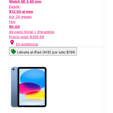
Watch SE 3 40 mm
Desde
$12.50 al mes
por 24 meses
Hoy
$0.00
de pago inicial + impuestos
Precio total: $299.99
location_on
En existencia
Llévate el iPad (A16) por solo $199