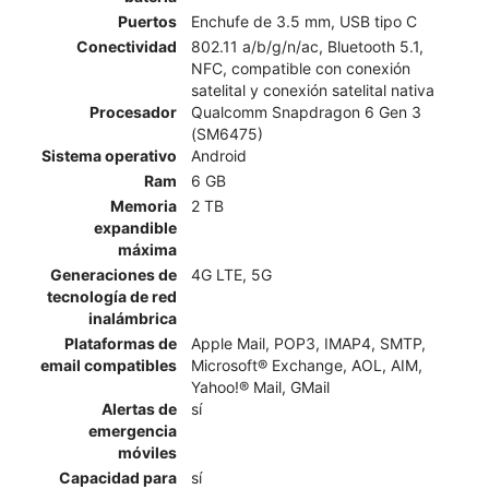
Puertos
Enchufe de 3.5 mm, USB tipo C
Conectividad
802.11 a/b/g/n/ac, Bluetooth 5.1,
NFC, compatible con conexión
satelital y conexión satelital nativa
Procesador
Qualcomm Snapdragon 6 Gen 3
(SM6475)
Sistema operativo
Android
Ram
6 GB
Memoria
2 TB
expandible
máxima
Generaciones de
4G LTE, 5G
tecnología de red
inalámbrica
Plataformas de
Apple Mail, POP3, IMAP4, SMTP,
email compatibles
Microsoft® Exchange, AOL, AIM,
Yahoo!® Mail, GMail
Alertas de
sí
emergencia
móviles
Capacidad para
sí