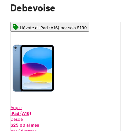
Debevoise
Llévate el iPad (A16) por solo $199
Apple
iPad (A16)
Desde
$25.00 al mes
por 24 meses