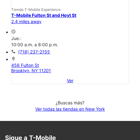
Tienda T-Mobile Experience
T-Mobile Fulton St and Hoyt St
2.4 miles away
access_time
Jue.:
10:00 a.m. a 8:00 p.m.
call
(718) 237-2155
location_on
456 Fulton St
Brooklyn, NY 11201
Ver
¿Buscas más?
Ver todas las tiendas en New York