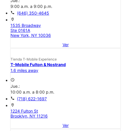
Jue.:
9:00 a.m. a 9:00 p.m.
call
(646) 350-4645
location_on
1535 Broadway
Ste 0161A
New York, NY 10036
Ver
Tienda T-Mobile Experience
T-Mobile Fulton & Nostrand
1.6 miles away
access_time
Jue.:
10:00 a.m. a 8:00 p.m.
call
(718) 622-1697
location_on
1224 Fulton St
Brooklyn, NY 11216
Ver