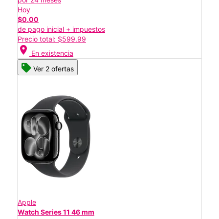
Hoy
$0.00
de pago inicial + impuestos
Precio total: $599.99
location_on
En existencia
Ver 2 ofertas
Apple
Watch Series 11 46 mm