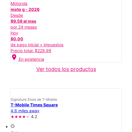
Motorola
moto g - 2026
Desde
$9.59 al mes
por 24 meses
Hoy
$0.00
de pago inicial + impuestos
Precio total: $229.99
location_on
En existencia
Ver todos los productos
Signature Store de T-Mobile
T-Mobile Times Square
4.6 miles away
4.2
access_time