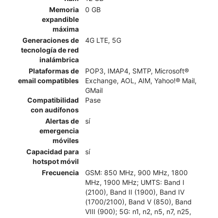
Memoria
0 GB
expandible
máxima
Generaciones de
4G LTE, 5G
tecnología de red
inalámbrica
Plataformas de
POP3, IMAP4, SMTP, Microsoft®
email compatibles
Exchange, AOL, AIM, Yahoo!® Mail,
GMail
Compatibilidad
Pase
con audífonos
Alertas de
sí
emergencia
móviles
Capacidad para
sí
hotspot móvil
Frecuencia
GSM: 850 MHz, 900 MHz, 1800
MHz, 1900 MHz; UMTS: Band I
(2100), Band II (1900), Band IV
(1700/2100), Band V (850), Band
VIII (900); 5G: n1, n2, n5, n7, n25,