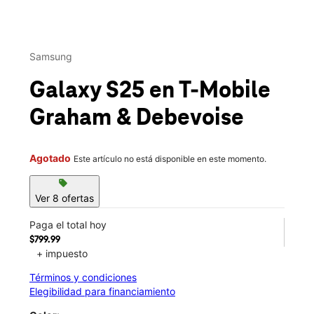
This carousel contains a column of small thumbnails. Selecting 
Samsung
Galaxy S25
en T-Mobile
Graham & Debevoise
Agotado
Este artículo no está disponible en este momento.
sell
Ver 8 ofertas
Paga el total hoy
$799.99
+ impuesto
Términos y condiciones
Elegibilidad para financiamiento