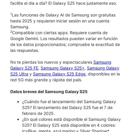
facilite el día a día? El Galaxy S25 hace justamente eso.
1
Las funciones de Galaxy AI de Samsung son gratuitas
hasta 2025 y requieren iniciar sesión en una cuenta
Samsung.
2
Compatible con ciertas apps. Requiere cuenta de
Google Gemini. Los resultados pueden variar en función
de los datos proporcionados; compruebe la exactitud de
las respuestas.
No te pierdas los nuevos y espectaculares
Samsung
Galaxy S25 FE
,
Samsung Galaxy S25+
,
Samsung Galaxy
S25 Ultra
y
Samsung Galaxy S25 Edge
, disponibles en la
red 5G más grande y rápida del país.
Datos breves del Samsung Galaxy S25
¿Cuándo fue el lanzamiento del Samsung Galaxy
S25? El lanzamiento del Galaxy S25 fue el 7 de
febrero de 2025.
¿En qué colores está disponible el Samsung Galaxy
S25? El Galaxy S25 está disponible en 4 colores:
IcyBlue, menta, azul marino y Silver Shadow*.