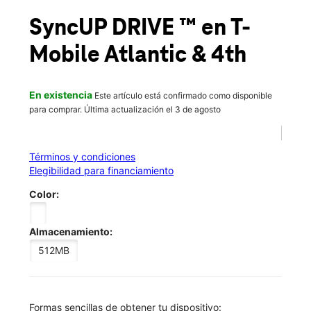
Vie.:
10:00 a.m. a 8:00 p.m.
location_on
SyncUP DRIVE ™
en T-
563 Atlantic Ave Brooklyn, NY 11217
Mobile
Atlantic & 4th
En existencia
Este artículo está confirmado como disponible
para comprar. Última actualización el 3 de agosto
Términos y condiciones
Elegibilidad para financiamiento
Color:
Almacenamiento:
512MB
​​​​​​​Formas sencillas de obtener tu dispositivo: