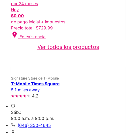
por 24 meses
Hoy
$0.00
de pago inicial + impuestos
Precio total: $729.99
location_on
En existencia
Ver todos los productos
Signature Store de T-Mobile
T-Mobile Times Square
5.1 miles away
4.2
access_time
Sáb.:
9:00 a.m. a 9:00 p.m.
call
(646) 350-4645
location_on