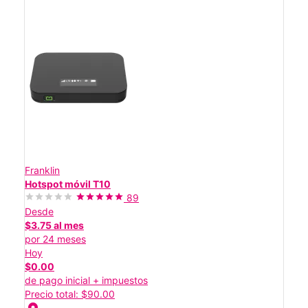
Franklin
Hotspot móvil T10
89
Desde
$3.75 al mes
por 24 meses
Hoy
$0.00
de pago inicial + impuestos
Precio total: $90.00