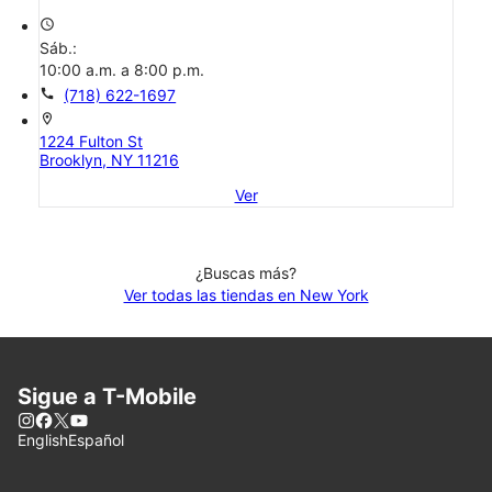
access_time
Sáb.:
10:00 a.m. a 8:00 p.m.
call
(718) 622-1697
location_on
1224 Fulton St
Brooklyn, NY 11216
Ver
¿Buscas más?
Ver todas las tiendas en New York