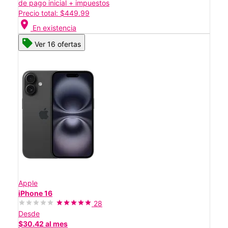
de pago inicial + impuestos
Precio total: $449.99
location_on
En existencia
Ver 16 ofertas
Apple
iPhone 16
28
Desde
$30.42 al mes