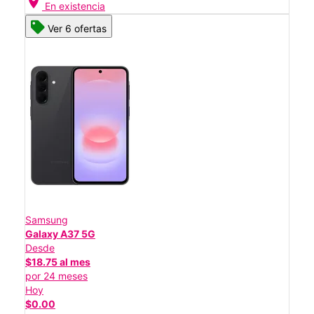
location_on
En existencia
Ver 6 ofertas
Samsung
Galaxy A37 5G
Desde
$18.75 al mes
por 24 meses
Hoy
$0.00