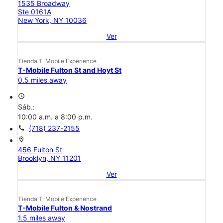
1535 Broadway
Ste 0161A
New York, NY 10036
Ver
Tienda T-Mobile Experience
T-Mobile Fulton St and Hoyt St
0.5 miles away
access_time
Sáb.:
10:00 a.m. a 8:00 p.m.
call
(718) 237-2155
location_on
456 Fulton St
Brooklyn, NY 11201
Ver
Tienda T-Mobile Experience
T-Mobile Fulton & Nostrand
1.5 miles away