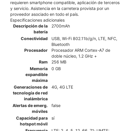
requieren smartphone compatible, aplicación de terceros
y servicio. Asistencia en la carretera provista por un
proveedor asociado en todo el país.
Especificaciones adicionales
Descripción de la
2700mAh
batería
Conectividad
USB, Wi-Fi 802.11b/g/n, LTE, NFC,
Bluetooth
Procesador
Procesador ARM Cortex-A7 de
doble núcleo, 1.2 GHz +
Ram
256 MB
Memoria
0 GB
expandible
máxima
Generaciones de
4G, 4G LTE
tecnología de red
inalámbrica
Alertas de emerg.
false
móviles
Capacidad para
sí
hotspot móvil
Frecuencia
LTE: 2, 4, 5, 12, 66, 71; UMTS: