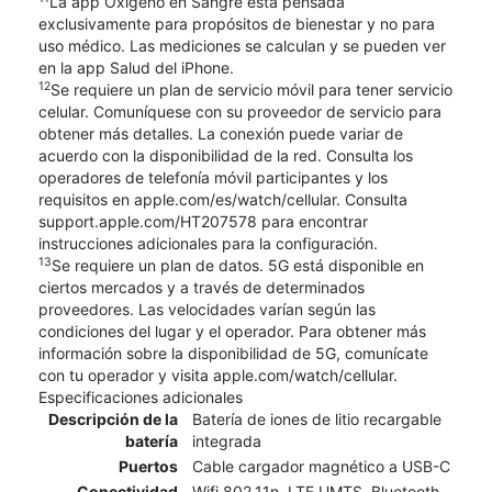
La app Oxígeno en Sangre está pensada
exclusivamente para propósitos de bienestar y no para
uso médico. Las mediciones se calculan y se pueden ver
en la app Salud del iPhone.
12
Se requiere un plan de servicio móvil para tener servicio
celular. Comuníquese con su proveedor de servicio para
obtener más detalles. La conexión puede variar de
acuerdo con la disponibilidad de la red. Consulta los
operadores de telefonía móvil participantes y los
requisitos en apple.com/es/watch/cellular. Consulta
support.apple.com/HT207578 para encontrar
instrucciones adicionales para la configuración.
13
Se requiere un plan de datos. 5G está disponible en
ciertos mercados y a través de determinados
proveedores. Las velocidades varían según las
condiciones del lugar y el operador. Para obtener más
información sobre la disponibilidad de 5G, comunícate
con tu operador y visita apple.com/watch/cellular.
Especificaciones adicionales
Descripción de la
Batería de iones de litio recargable
batería
integrada
Puertos
Cable cargador magnético a USB-C
Conectividad
Wifi 802.11n, LTE,UMTS, Bluetooth