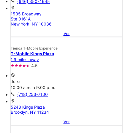
call
(646) 350-4645
location_on
1535 Broadway
Ste 0161A
New York, NY 10036
Ver
Tienda T-Mobile Experience
T-Mobile Kings Plaza
1.9 miles away
4.5
access_time
Jue.:
10:00 a.m. a 9:00 p.m.
call
(718) 253-7100
location_on
5243 Kings Plaza
Brooklyn, NY 11234
Ver