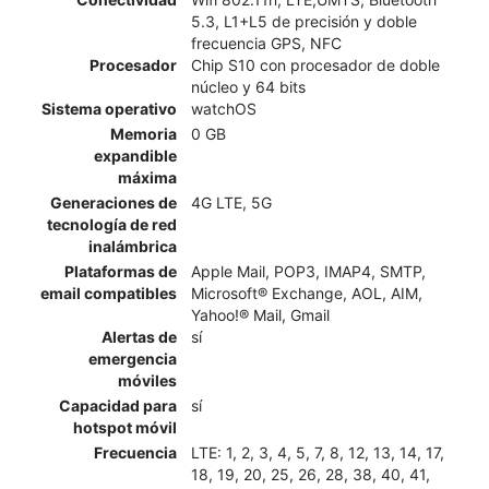
5.3, L1+L5 de precisión y doble
frecuencia GPS, NFC
Procesador
Chip S10 con procesador de doble
núcleo y 64 bits
Sistema operativo
watchOS
Memoria
0 GB
expandible
máxima
Generaciones de
4G LTE, 5G
tecnología de red
inalámbrica
Plataformas de
Apple Mail, POP3, IMAP4, SMTP,
email compatibles
Microsoft® Exchange, AOL, AIM,
Yahoo!® Mail, Gmail
Alertas de
sí
emergencia
móviles
Capacidad para
sí
hotspot móvil
Frecuencia
LTE: 1, 2, 3, 4, 5, 7, 8, 12, 13, 14, 17,
18, 19, 20, 25, 26, 28, 38, 40, 41,