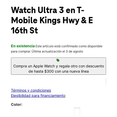
Mié.:
10:00 a.m. a 8:00 p.m.
location_on
Watch Ultra 3
en T-
1602 Kings Hwy Brooklyn, NY 11229
Mobile
Kings Hwy & E
16th St
En existencia
Este artículo está confirmado como disponible
para comprar. Última actualización el 3 de agosto
sell
Compra un Apple Watch y regala otro con descuento
de hasta $300 con una nueva línea
Términos y condiciones
Elegibilidad para financiamiento
Color: