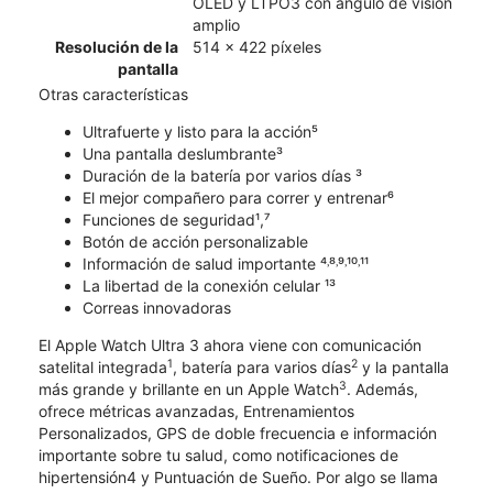
OLED y LTPO3 con ángulo de visión
amplio
Resolución de la
514 x 422 píxeles
pantalla
Otras características
Ultrafuerte y listo para la acción⁵
Una pantalla deslumbrante³
Duración de la batería por varios días ³
El mejor compañero para correr y entrenar⁶
Funciones de seguridad¹,⁷
Botón de acción personalizable
Información de salud importante ⁴˒⁸˒⁹˒¹⁰˒¹¹
La libertad de la conexión celular ¹³
Correas innovadoras
El Apple Watch Ultra 3 ahora viene con comunicación
1
2
satelital integrada
, batería para varios días
y la pantalla
3
más grande y brillante en un Apple Watch
. Además,
ofrece métricas avanzadas, Entrenamientos
Personalizados, GPS de doble frecuencia e información
importante sobre tu salud, como notificaciones de
hipertensión4 y Puntuación de Sueño. Por algo se llama