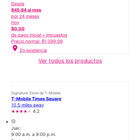
Desde
$45.84 al mes
por 24 meses
Hoy
$0.00
de pago inicial + impuestos
Precio normal: $1,099.99
location_on
En existencia
Ver todos los productos
Signature Store de T-Mobile
T-Mobile Times Square
10.5 miles away
4.2
access_time
Jue.:
9:00 a.m. a 9:00 p.m.