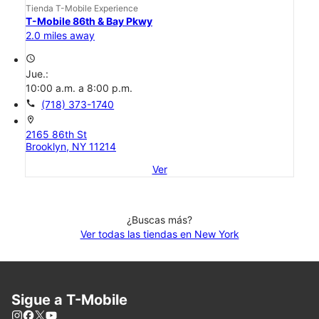
Tienda T-Mobile Experience
T-Mobile 86th & Bay Pkwy
2.0 miles away
access_time
Jue.:
10:00 a.m. a 8:00 p.m.
call
(718) 373-1740
location_on
2165 86th St
Brooklyn, NY 11214
Ver
¿Buscas más?
Ver todas las tiendas en New York