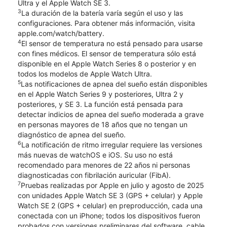
Ultra y el Apple Watch SE 3.
3
La duración de la batería varía según el uso y las
configuraciones. Para obtener más información, visita
apple.com/watch/battery.
4
El sensor de temperatura no está pensado para usarse
con fines médicos. El sensor de temperatura sólo está
disponible en el Apple Watch Series 8 o posterior y en
todos los modelos de Apple Watch Ultra.
5
Las notificaciones de apnea del sueño están disponibles
en el Apple Watch Series 9 y posteriores, Ultra 2 y
posteriores, y SE 3. La función está pensada para
detectar indicios de apnea del sueño moderada a grave
en personas mayores de 18 años que no tengan un
diagnóstico de apnea del sueño.
6
La notificación de ritmo irregular requiere las versiones
más nuevas de watchOS e iOS. Su uso no está
recomendado para menores de 22 años ni personas
diagnosticadas con fibrilación auricular (FibA).
7
Pruebas realizadas por Apple en julio y agosto de 2025
con unidades Apple Watch SE 3 (GPS + celular) y Apple
Watch SE 2 (GPS + celular) en preproducción, cada una
conectada con un iPhone; todos los dispositivos fueron
probados con versiones preliminares del software, cable