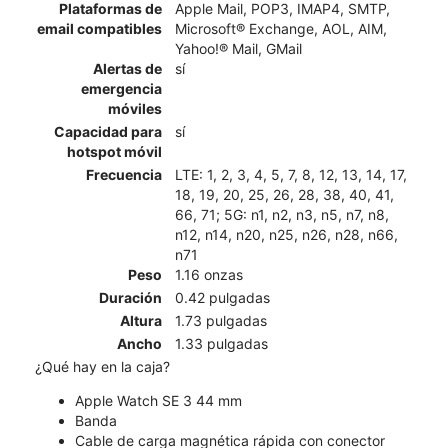
Plataformas de
Apple Mail, POP3, IMAP4, SMTP,
email compatibles
Microsoft® Exchange, AOL, AIM,
Yahoo!® Mail, GMail
Alertas de
sí
emergencia
móviles
Capacidad para
sí
hotspot móvil
Frecuencia
LTE: 1, 2, 3, 4, 5, 7, 8, 12, 13, 14, 17,
18, 19, 20, 25, 26, 28, 38, 40, 41,
66, 71; 5G: n1, n2, n3, n5, n7, n8,
n12, n14, n20, n25, n26, n28, n66,
n71
Peso
1.16 onzas
Duración
0.42 pulgadas
Altura
1.73 pulgadas
Ancho
1.33 pulgadas
¿Qué hay en la caja?
Apple Watch SE 3 44 mm
Banda
Cable de carga magnética rápida con conector