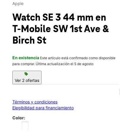
Lun.:
10:00 a.m. a 8:00 p.m.
Apple
Mar.:
10:00 a.m. a 8:00 p.m.
location_on
Watch SE 3 44 mm
en
851 SW 1st Ave #102 Canby, OR 97013
T-Mobile
SW 1st Ave &
Birch St
En existencia
Este artículo está confirmado como disponible
para comprar. Última actualización el 5 de agosto
sell
Ver 2 ofertas
Términos y condiciones
Elegibilidad para financiamiento
Color: