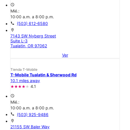
access_time
Mié.:
10:00 a.m. a 8:00 p.m.
call
(503) 612-6580
location_on
7143 SW Nyberg Street
Suite L-3
Tualatin, OR 97062
Ver
Tienda T-Mobile
T-Mobile Tualatin & Sherwood Rd
10.1 miles away
4.1
access_time
Mié.:
10:00 a.m. a 8:00 p.m.
call
(503) 925-9486
location_on
21155 SW Baler Way