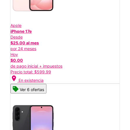
Apple
iPhone 17e
Desde
$25.00 al mes
por 24 meses
Hoy
$0.00
de pago inicial + impuestos
Precio total: $599.99
location_on
En existencia
Ver 6 ofertas