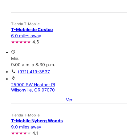
Tienda T-Mobile
T-Mobile de Costco
6.0 miles away
4.6
access_time
Mié.:
9:00 a.m. a 8:30 p.m.
call
(971) 419-3537
location_on
25900 SW Heather Pl
Wilsonville, OR 97070
Ver
Tienda T-Mobile
T-Mobile Nyberg Woods
9.0 miles away
4.1