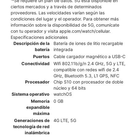
Se requiere un plan de datos. 5G está disponible en
ciertos mercados y a través de determinados
proveedores. Las velocidades varían según las
condiciones del lugar y el operador. Para obtener más
información sobre la disponibilidad de 5G, comunícate
con tu operador y visita apple.com/watch/cellular.
Especificaciones adicionales
Descripción de la
Batería de iones de litio recargable
batería
integrada
Puertos
Cable cargador magnético a USB-C
Conectividad
Wifi 802.11b/g/n 2.4 GHz, 5G y LTE,
compatible con redes wifi de 2.4
GHz, Bluetooth 5.3, L1 GPS, NFC
Procesador
Chip S10 con procesador de doble
núcleo y 64 bits
Sistema operativo
watchOS
Memoria
0 GB
expandible
máxima
Generaciones de
4G LTE, 5G
tecnología de red
inalámbrica