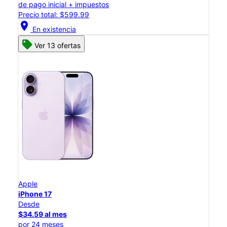
de pago inicial + impuestos
Precio total: $599.99
location_on
En existencia
Ver 13 ofertas
Apple
iPhone 17
Desde
$34.59 al mes
por 24 meses