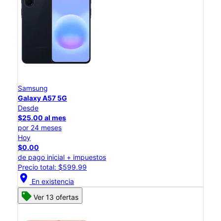
Samsung
Galaxy A57 5G
Desde
$25.00 al mes
por 24 meses
Hoy
$0.00
de pago inicial + impuestos
Precio total: $599.99
location_on
En existencia
Ver 13 ofertas