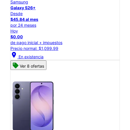
Samsung
Galaxy S26+
Desde
$45.84 al mes
por 24 meses
Hoy
$0.00
de pago inicial + impuestos
Precio normal: $1,099.99
location_on
En existencia
Ver 8 ofertas