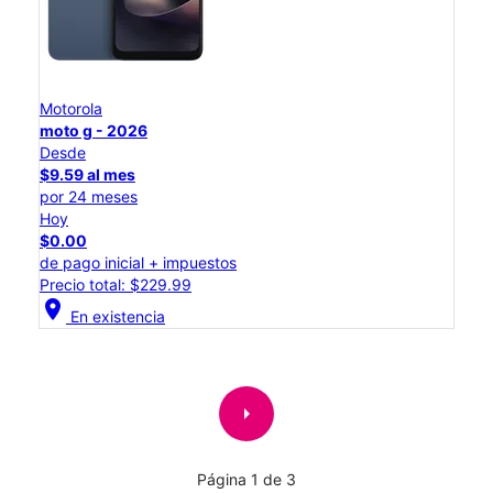
Motorola
moto g - 2026
Desde
$9.59 al mes
por 24 meses
Hoy
$0.00
de pago inicial + impuestos
Precio total: $229.99
location_on
En existencia
arrow_right
Página 1 de 3