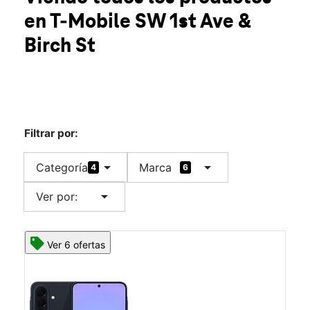
Mar.:
10:00 a.m. a 8:00 p.m.
en T-Mobile
SW 1st Ave &
Mié.:
10:00 a.m. a 8:00 p.m.
location_on
Birch St
851 SW 1st Ave #102 Canby, OR 97013
Filtrar por:
arrow_drop_down
arrow_drop_down
Categoría
Marca
4
6
arrow_drop_down
Ver por:
Ver 6 ofertas