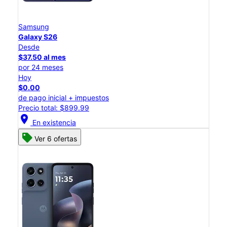
Samsung
Galaxy S26
Desde
$37.50 al mes
por 24 meses
Hoy
$0.00
de pago inicial + impuestos
Precio total: $899.99
location_on
En existencia
Ver 6 ofertas