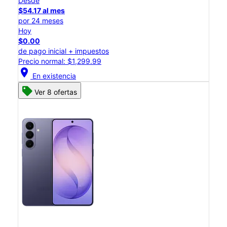
Desde
$54.17 al mes
por 24 meses
Hoy
$0.00
de pago inicial + impuestos
Precio normal: $1,299.99
location_on
En existencia
Ver 8 ofertas