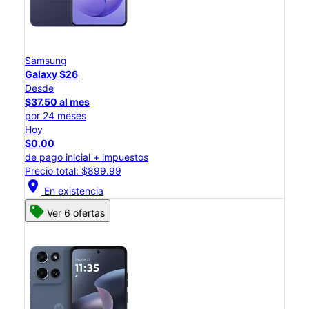
Samsung
Galaxy S26
Desde
$37.50 al mes
por 24 meses
Hoy
$0.00
de pago inicial + impuestos
Precio total: $899.99
location_on
En existencia
Ver 6 ofertas