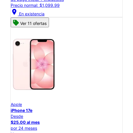
Precio normal: $1,099.99
location_on
En existencia
Ver 11 ofertas
Apple
iPhone 17e
Desde
$25.00 al mes
por 24 meses