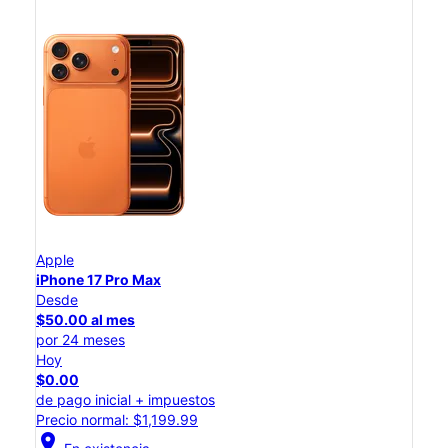
Apple
iPhone 17 Pro Max
Desde
$50.00 al mes
por 24 meses
Hoy
$0.00
de pago inicial + impuestos
Precio normal: $1,199.99
location_on