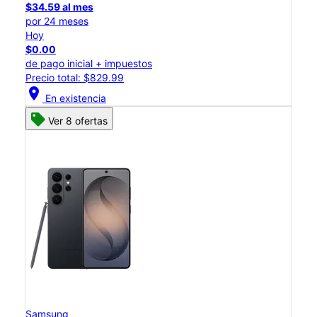
$34.59 al mes
por 24 meses
Hoy
$0.00
de pago inicial + impuestos
Precio total: $829.99
location_on
En existencia
Ver 8 ofertas
Samsung