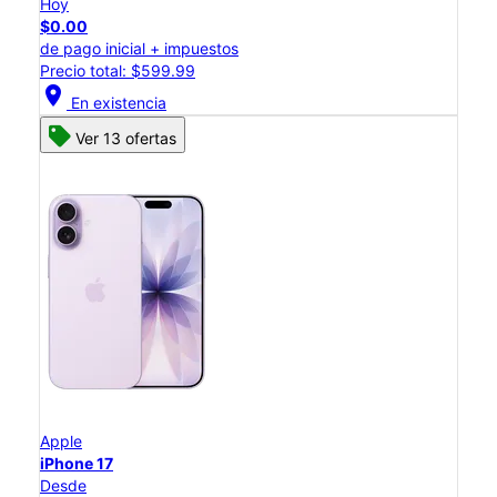
Hoy
$0.00
de pago inicial + impuestos
Precio total: $599.99
location_on
En existencia
Ver 13 ofertas
Apple
iPhone 17
Desde