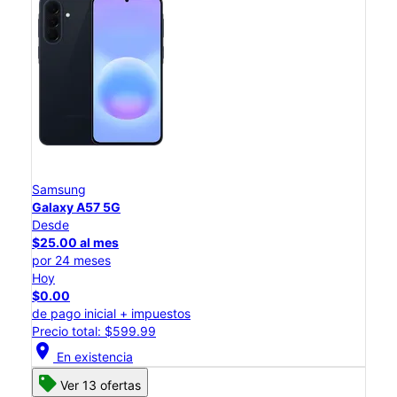
Samsung
Galaxy A57 5G
Desde
$25.00 al mes
por 24 meses
Hoy
$0.00
de pago inicial + impuestos
Precio total: $599.99
location_on
En existencia
Ver 13 ofertas