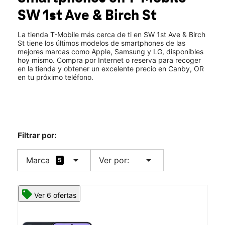
Vie.:
10:00 a.m. a 8:00 p.m.
SW 1st Ave & Birch St
Sáb.:
10:00 a.m. a 8:00 p.m.
location_on
851 SW 1st Ave #102 Canby, OR 97013
La tienda T-Mobile más cerca de ti en SW 1st Ave & Birch
St tiene los últimos modelos de smartphones de las
mejores marcas como Apple, Samsung y LG, disponibles
hoy mismo. Compra por Internet o reserva para recoger
en la tienda y obtener un excelente precio en Canby, OR
en tu próximo teléfono.
Filtrar por:
arrow_drop_down
arrow_drop_down
Marca
Ver por:
5
Ver 6 ofertas