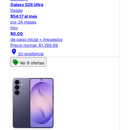
Galaxy S26 Ultra
Desde
$54.17 al mes
por 24 meses
Hoy
$0.00
de pago inicial + impuestos
Precio normal: $1,299.99
location_on
En existencia
Ver 8 ofertas