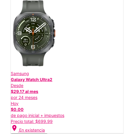
Samsung
Galaxy Watch Ultra2
Desde
$29.17 al mes
por 24 meses
Hoy
$0.00
de pago inicial + impuestos
Precio total: $699.99
location_on
En existencia