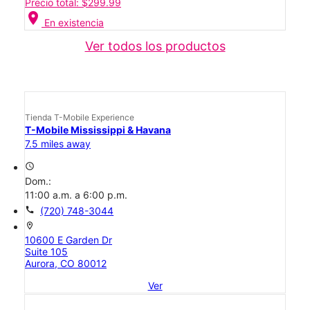
Precio total: $299.99
location_on
En existencia
Ver todos los productos
Tienda T-Mobile Experience
T-Mobile Mississippi & Havana
7.5 miles away
access_time
Dom.:
11:00 a.m. a 6:00 p.m.
call
(720) 748-3044
location_on
10600 E Garden Dr
Suite 105
Aurora, CO 80012
Ver