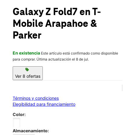
Sáb.:
10:00 a.m. a 8:00 p.m.
location_on
Galaxy Z Fold7
en T-
15735 East Arapahoe Rd Ste 4 And 5 Centennial, CO 80016
Mobile
Arapahoe &
Parker
En existencia
Este artículo está confirmado como disponible
para comprar. Última actualización el 8 de jul.
sell
Ver 8 ofertas
Términos y condiciones
Elegibilidad para financiamiento
Color:
Almacenamiento: