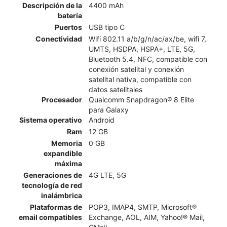
Descripción de la
4400 mAh
batería
Puertos
USB tipo C
Conectividad
Wifi 802.11 a/b/g/n/ac/ax/be, wifi 7,
UMTS, HSDPA, HSPA+, LTE, 5G,
Bluetooth 5.4, NFC, compatible con
conexión satelital y conexión
satelital nativa, compatible con
datos satelitales
Procesador
Qualcomm Snapdragon® 8 Elite
para Galaxy
Sistema operativo
Android
Ram
12 GB
Memoria
0 GB
expandible
máxima
Generaciones de
4G LTE, 5G
tecnología de red
inalámbrica
Plataformas de
POP3, IMAP4, SMTP, Microsoft®
email compatibles
Exchange, AOL, AIM, Yahoo!® Mail,