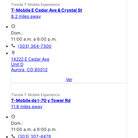
Tienda T-Mobile Experience
T-Mobile E Cedar Ave & Crystal St
8.2 miles away
access_time
Dom.:
11:00 a.m. a 6:00 p.m.
call
(303) 364-7300
location_on
14222 E Cedar Ave
Unit D
Aurora, CO 80012
Ver
Tienda T-Mobile Experience
T-Mobile de I-70 y Tower Rd
11.8 miles away
access_time
Dom.:
11:00 a.m. a 6:00 p.m.
call
(303) 307-4476