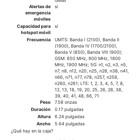
GMail
Alertas de
sí
emergencia
móviles
Capacidad para
sí
hotspot móvil
Frecuencia
UMTS: Banda I (2100), Banda II
(1900), Banda IV (1700/2100),
Banda V (850), Banda VIII (900);
GSM: 850 MHz, 900 MHz, 1800
MHz, 1900 MHz; 5G: n1, n2, n3, n5,
n7, n8, n12, n20, n25, n28, n38, n41,
n66, n71, n77, n78, n257, n258,
n260, n261; LTE: 1, 2, 3, 4, 5, 7, 8,
12, 13, 18, 19, 20, 25, 26, 28, 38,
39, 40, 41, 48, 66, 71
Peso
7.58 onzas
Duración
0.17 pulgadas
Altura
6.24 pulgadas
Ancho
5.64 pulgadas
¿Qué hay en la caja?