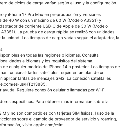
ero de ciclos de carga varían según el uso y la configuración.
Pro y iPhone 17 Pro Max en preproducción y versiones
ple de 40 W con un máximo de 60 W (Modelo A3351) y
daptador de corriente USB-C de Apple de 30 W (Modelo
A3351). La prueba de carga rápida se realizó con unidades
 la unidad. Los tiempos de carga varían según el adaptador, la
s.
isponibles en todas las regiones o idiomas. Consulta
nalidades e idiomas y los requisitos del sistema.
ión de cualquier modelo de iPhone 14 o posterior. Los tiempos de
unas funcionalidades satelitales requieren un plan de un
 aplicar tarifas de mensajes SMS. La conexión satelital es
pple.com/es-us/HT213885.
ar ayuda. Requiere conexión celular o llamadas por Wi-Fi.
dores específicos. Para obtener más información sobre la
M y no son compatibles con tarjetas SIM físicas. l uso de la
ricciones sobre el cambio de proveedor de servicio y roaming,
información, visita apple.com/esim.