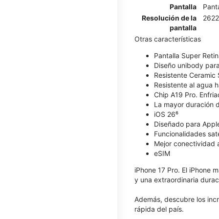
Pantalla
Pant
Resolución de la
2622
pantalla
Otras características
Pantalla Super Reti
Diseño unibody para
Resistente Ceramic 
Resistente al agua 
Chip A19 Pro. Enfria
La mayor duración d
iOS 26⁶
Diseñado para Apple
Funcionalidades sate
Mejor conectividad 
eSIM
iPhone 17 Pro. El iPhone m
y una extraordinaria durac
Además, descubre los inc
rápida del país.