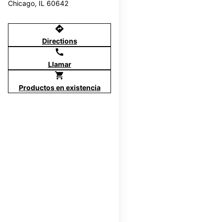
Chicago, IL 60642
directions
Directions
call
Llamar
shopping_cart
Productos en existencia