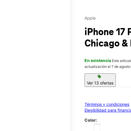
Apple
iPhone 17 
Chicago & 
En existencia
Este artícu
actualización el 7 de agosto
sell
Ver 13 ofertas
Términos y condiciones
Elegibilidad para financ
Color: