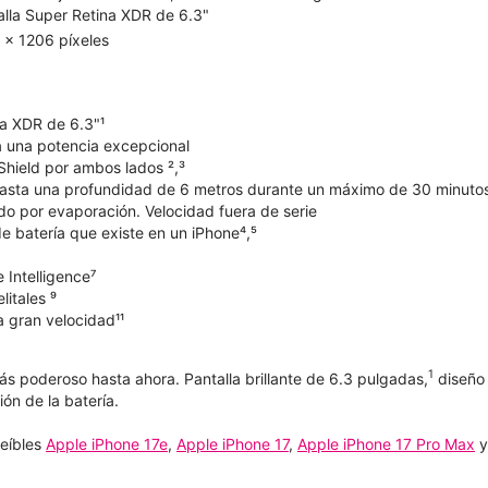
alla Super Retina XDR de 6.3"
 x 1206 píxeles
na XDR de 6.3"¹
 una potencia excepcional
Shield por ambos lados ²,³
hasta una profundidad de 6 metros durante un máximo de 30 minuto
do por evaporación. Velocidad fuera de serie
e batería que existe en un iPhone⁴,⁵
 Intelligence⁷
litales ⁹
a gran velocidad¹¹
1
ás poderoso hasta ahora. Pantalla brillante de 6.3 pulgadas,
diseño 
ión de la batería.
reíbles
Apple iPhone 17e
,
Apple iPhone 17
,
Apple iPhone 17 Pro Max