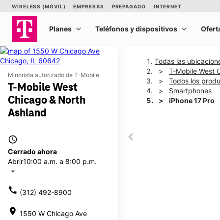
Todas las ubicacion
T-Mobile West 
Minorista autorizado de T-Mobile
Todos los prod
T-Mobile West
Smartphones
Chicago & North
iPhone 17 Pro
Ashland
This carousel shows one la
access_time
This carousel contains a c
Cerrado ahora
Abrir
10:00 a.m. a 8:00 p.m.
arrow_drop_down
call
(312) 492-8900
location_on
1550 W Chicago Ave