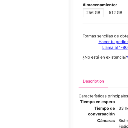
Almacenamiento:
256 GB
512 GB
​​​​​​​Formas sencillas de o
Hacer tu pedido
Llama al 1-8
¿No está en existencia?
Description
Características principales
Tiempo en espera
Tiempo de
33 h
conversación
Cámaras
Sist
Fusi