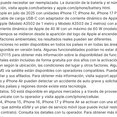
puede necesitar ser reemplazada. La duración de la batería y el núm
ión, visita apple.com/batteries y apple.com/iphone/battery.html.
pple en julio de 2025 con unidades iPhone 17, iPhone Air, iPhone 17 
, cable de carga USB-C con adaptador de corriente dinámico de Ap
ple (Modelo A3502 de 1 metro y Modelo A3503 de 2 metros) con a
rriente dinámico de Apple de 40 W con un máximo de 60 W (modelo 
iempos se midieron desde la aparición del logo de Apple al encender
s factores ambientales; los resultados reales pueden ser diferentes.
nciones no estén disponibles en todos los países ni en todas las área
isponible en versión beta. Algunas funcionalidades podrían no estar d
1115 para obtener más información sobre la disponibilidad de funcio
itales están incluidas de forma gratuita por dos años con la activac
n según la ubicación, las condiciones del lugar y otros factores. Alg
S vía satélite están disponibles con operadores compatibles. Pueden
tar y sus afiliados. Para obtener más información, visita support.a
ro y iPhone Air pueden detectar un accidente de auto grave y solicit
 los países y regiones donde existe esta tecnología.
datos. 5G está disponible en algunos mercados y a través de provee
nícate con tu operador y visita apple.com/iphone/cellular.
, iPhone 15, iPhone 16, iPhone 17 y iPhone Air se activan con una eSI
 que admita eSIM y un plan de servicio móvil (que puede incluir rest
 contrato). Consulta los detalles con tu operador. Para obtener más 