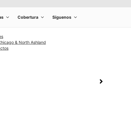
es
Chicago & North Ashland
uctos
rge product image at a time. Use the Previous and Next buttons to m
olumn of small thumbnails. Selecting a thumbnail will change the main 