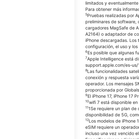
limitados y eventualmente 
Para obtener más informac
5
Pruebas realizadas por A
preliminares de software
cargadores MagSafe de Ap
A2164) o adaptador de co
iPhone descargadas. Los t
configuración, el uso y lo
6
Es posible que algunas fu
7
Apple Intelligence está d
support.apple.com/es-us/12
8
Las funcionalidades satel
conexión y respuesta varía
operador. Los mensajes SM
proporcionada por Globals
9
El iPhone 17, iPhone 17 P
10
wifi 7 está disponible en
11
1Se requiere un plan de 
disponibilidad de 5G, comu
12
Los modelos de iPhone 14
eSIM requiere un operador
incluso una vez vencido el