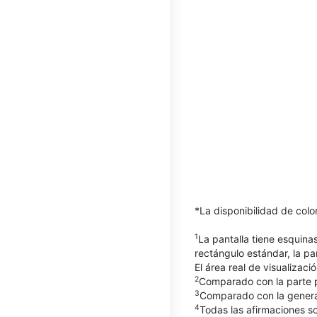
*La disponibilidad de col
1
La pantalla tiene esquin
rectángulo estándar, la pa
El área real de visualizaci
2
Comparado con la parte po
3
Comparado con la generac
4
Todas las afirmaciones so