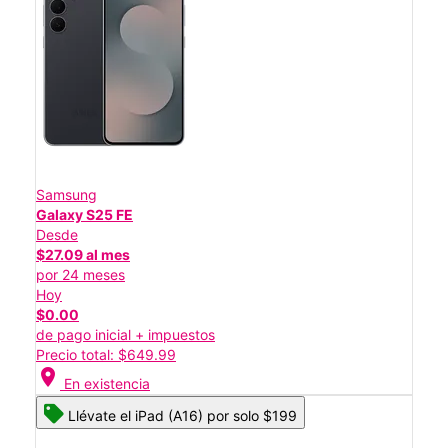
Samsung
Galaxy S25 FE
Desde
$27.09 al mes
por 24 meses
Hoy
$0.00
de pago inicial + impuestos
Precio total: $649.99
location_on
En existencia
Llévate el iPad (A16) por solo $199