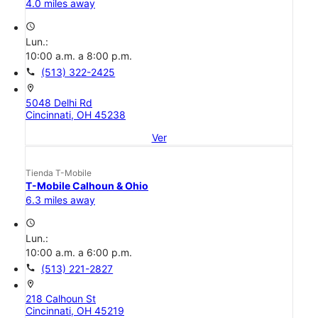
4.0 miles away
access_time
Lun.:
10:00 a.m. a 8:00 p.m.
call
(513) 322-2425
location_on
5048 Delhi Rd
Cincinnati, OH 45238
Ver
Tienda T-Mobile
T-Mobile Calhoun & Ohio
6.3 miles away
access_time
Lun.:
10:00 a.m. a 6:00 p.m.
call
(513) 221-2827
location_on
218 Calhoun St
Cincinnati, OH 45219