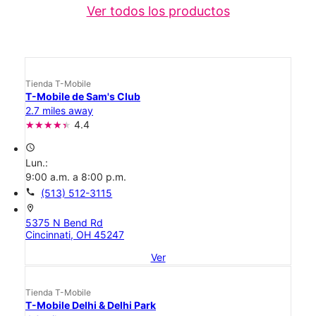
Ver todos los productos
Tienda T-Mobile
T-Mobile de Sam's Club
2.7 miles away
4.4
access_time
Lun.:
9:00 a.m. a 8:00 p.m.
call
(513) 512-3115
location_on
5375 N Bend Rd
Cincinnati, OH 45247
Ver
Tienda T-Mobile
T-Mobile Delhi & Delhi Park