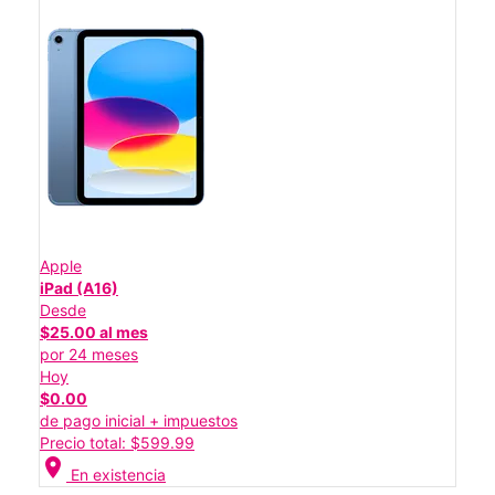
Apple
iPad (A16)
Desde
$25.00 al mes
por 24 meses
Hoy
$0.00
de pago inicial + impuestos
Precio total: $599.99
location_on
En existencia