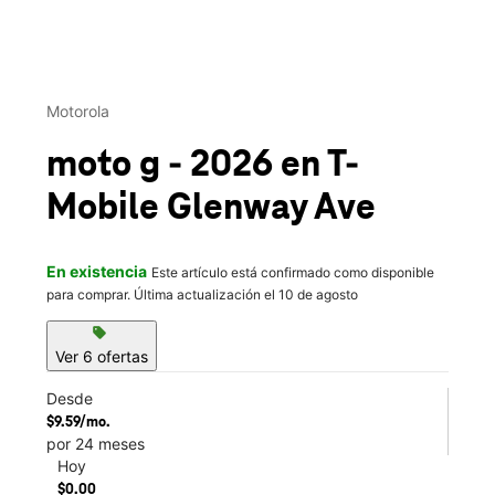
This carousel contains a column of small thumbnails. Selecting 
Motorola
moto g - 2026
en T-
Mobile
Glenway Ave
En existencia
Este artículo está confirmado como disponible
para comprar. Última actualización el 10 de agosto
sell
Ver 6 ofertas
Desde
$9.59/mo.
por 24 meses
Hoy
$0.00