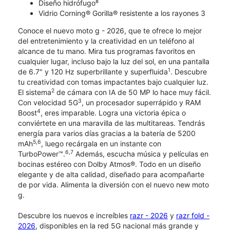
Diseño hidrófugo⁸
Vidrio Corning® Gorilla® resistente a los rayones 3
Conoce el nuevo moto g - 2026, que te ofrece lo mejor
del entretenimiento y la creatividad en un teléfono al
alcance de tu mano. Mira tus programas favoritos en
cualquier lugar, incluso bajo la luz del sol, en una pantalla
1
de 6.7" y 120 Hz superbrillante y superfluida
. Descubre
tu creatividad con tomas impactantes bajo cualquier luz.
2
El sistema
de cámara con IA de 50 MP lo hace muy fácil.
3
Con velocidad 5G
, un procesador superrápido y RAM
4
Boost
, eres imparable. Logra una victoria épica o
conviértete en una maravilla de las multitareas. Tendrás
energía para varios días gracias a la batería de 5200
5,6
mAh
, luego recárgala en un instante con
6,7
TurboPower™.
Además, escucha música y películas en
bocinas estéreo con Dolby Atmos®. Todo en un diseño
elegante y de alta calidad, diseñado para acompañarte
de por vida. Alimenta la diversión con el nuevo new moto
g.
Descubre los nuevos e increíbles
razr - 2026
y
razr fold -
2026
, disponibles en la red 5G nacional más grande y