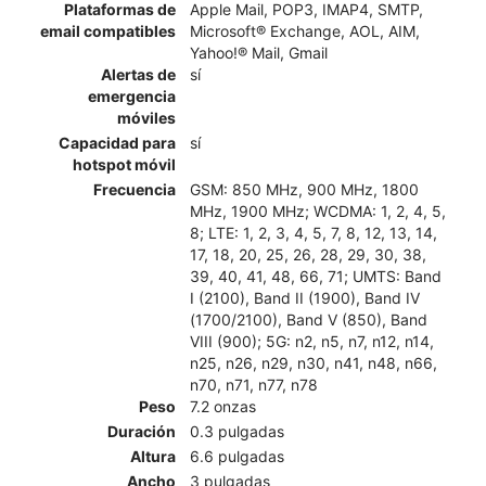
Plataformas de
Apple Mail, POP3, IMAP4, SMTP,
email compatibles
Microsoft® Exchange, AOL, AIM,
Yahoo!® Mail, Gmail
Alertas de
sí
emergencia
móviles
Capacidad para
sí
hotspot móvil
Frecuencia
GSM: 850 MHz, 900 MHz, 1800
MHz, 1900 MHz; WCDMA: 1, 2, 4, 5,
8; LTE: 1, 2, 3, 4, 5, 7, 8, 12, 13, 14,
17, 18, 20, 25, 26, 28, 29, 30, 38,
39, 40, 41, 48, 66, 71; UMTS: Band
I (2100), Band II (1900), Band IV
(1700/2100), Band V (850), Band
VIII (900); 5G: n2, n5, n7, n12, n14,
n25, n26, n29, n30, n41, n48, n66,
n70, n71, n77, n78
Peso
7.2 onzas
Duración
0.3 pulgadas
Altura
6.6 pulgadas
Ancho
3 pulgadas