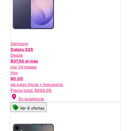
Samsung
Galaxy S26
Desde
$37.50 al mes
por 24 meses
Hoy
$0.00
de pago inicial + impuestos
Precio total: $899.99
location_on
En existencia
Ver 8 ofertas