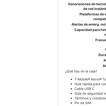
Generaciones de tecno
de red inalám
Plataformas de 
compat
Alertas de emerg. mó
Capacidad para ho
Frecu
Dura
A
A
¿Qué hay en la caja?
T-Mobile® Revvl® T
Guía rápida para c
Cable USB C
Guía de seguridad e
Términos y condicio
Pin de SIM