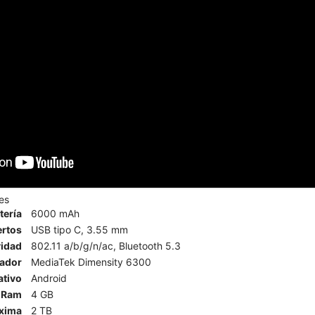
es
tería
6000 mAh
ertos
USB tipo C, 3.55 mm
vidad
802.11 a/b/g/n/ac, Bluetooth 5.3
ador
MediaTek Dimensity 6300
ativo
Android
Ram
4 GB
xima
2 TB