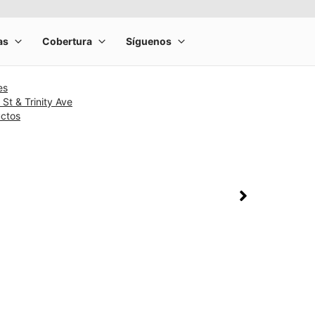
es
St & Trinity Ave
uctos
rge product image at a time. Use the Previous and Next buttons to m
olumn of small thumbnails. Selecting a thumbnail will change the main 