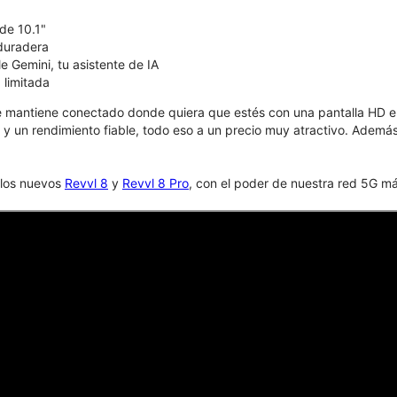
de 10.1"
duradera
e Gemini, tu asistente de IA
 limitada
e mantiene conectado donde quiera que estés con una pantalla HD env
y un rendimiento fiable, todo eso a un precio muy atractivo. Además
 los nuevos
Revvl 8
y
Revvl 8 Pro
, con el poder de nuestra red 5G m