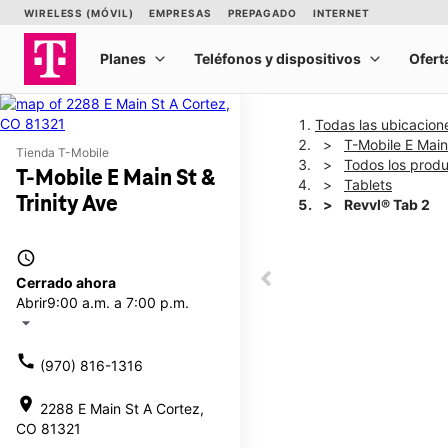
Todas las ubicacion
T-Mobile E Main 
Tienda T-Mobile
Todos los prod
T-Mobile E Main St &
Tablets
Trinity Ave
Revvl® Tab 2
access_time
This carousel shows one la
Cerrado ahora
This carousel contains a c
Abrir
9:00 a.m. a 7:00 p.m.
arrow_drop_down
call
(970) 816-1316
location_on
2288 E Main St A Cortez,
CO 81321