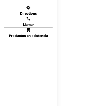
directions
Directions
call
Llamar
shopping_cart
Productos en existencia