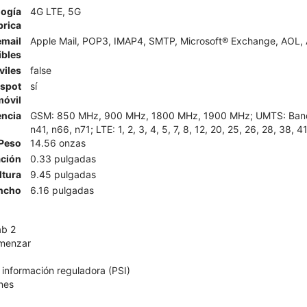
logía
4G LTE, 5G
brica
email
Apple Mail, POP3, IMAP4, SMTP, Microsoft® Exchange, AOL, A
ibles
viles
false
tspot
sí
móvil
encia
GSM: 850 MHz, 900 MHz, 1800 MHz, 1900 MHz; UMTS: Banda I
n41, n66, n71; LTE: 1, 2, 3, 4, 5, 7, 8, 12, 20, 25, 26, 28, 38, 4
Peso
14.56 onzas
ción
0.33 pulgadas
ltura
9.45 pulgadas
ncho
6.16 pulgadas
ab 2
omenzar
 información reguladora (PSI)
nes