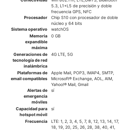
5.3, L1+L5 de precisión y doble
frecuencia GPS, NFC
Procesador
Chip S10 con procesador de doble
núcleo y 64 bits
Sistema operativo
watchOS
Memoria
0 GB
expandible
máxima
Generaciones de
4G LTE, 5G
tecnología de red
inalámbrica
Plataformas de
Apple Mail, POP3, IMAP4, SMTP,
email compatibles
Microsoft® Exchange, AOL, AIM,
Yahoo!® Mail, Gmail
Alertas de
sí
emergencia
móviles
Capacidad para
sí
hotspot móvil
Frecuencia
LTE: 1, 2, 3, 4, 5, 7, 8, 12, 13, 14, 17,
18, 19, 20, 25, 26, 28, 38, 40, 41,