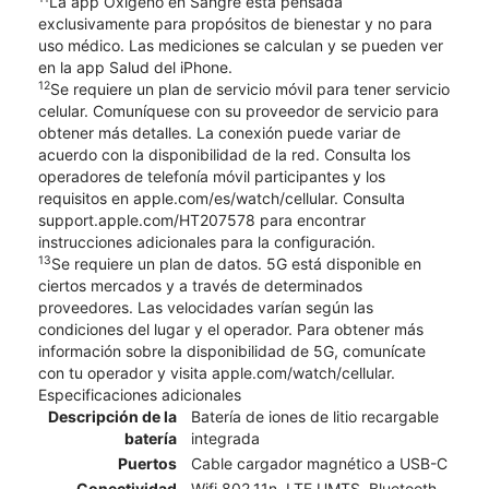
La app Oxígeno en Sangre está pensada
exclusivamente para propósitos de bienestar y no para
uso médico. Las mediciones se calculan y se pueden ver
en la app Salud del iPhone.
12
Se requiere un plan de servicio móvil para tener servicio
celular. Comuníquese con su proveedor de servicio para
obtener más detalles. La conexión puede variar de
acuerdo con la disponibilidad de la red. Consulta los
operadores de telefonía móvil participantes y los
requisitos en apple.com/es/watch/cellular. Consulta
support.apple.com/HT207578 para encontrar
instrucciones adicionales para la configuración.
13
Se requiere un plan de datos. 5G está disponible en
ciertos mercados y a través de determinados
proveedores. Las velocidades varían según las
condiciones del lugar y el operador. Para obtener más
información sobre la disponibilidad de 5G, comunícate
con tu operador y visita apple.com/watch/cellular.
Especificaciones adicionales
Descripción de la
Batería de iones de litio recargable
batería
integrada
Puertos
Cable cargador magnético a USB-C
Conectividad
Wifi 802.11n, LTE,UMTS, Bluetooth