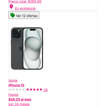
Precio total: $289.99
location_on
En existencia
Ver 12 ofertas
Apple
iPhone 15
38
Desde
$26.25 al mes
por 24 meses