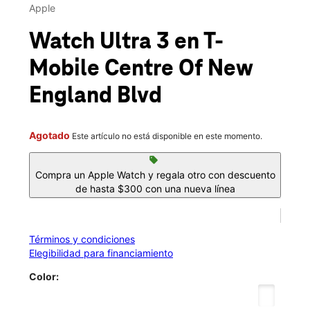
Vie.:
10:00 a.m. a 8:00 p.m.
Apple
location_on
678 Centre Of New England Blvd Coventry, RI 02816
Watch Ultra 3
en T-
Mobile
Centre Of New
England Blvd
Agotado
Este artículo no está disponible en este momento.
sell
Compra un Apple Watch y regala otro con descuento
de hasta $300 con una nueva línea
Términos y condiciones
Elegibilidad para financiamiento
Color: