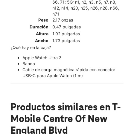
66, 71; 5G: n1, n2, n3, n5, n7, n8,
n12, n14, n20, n25, n26, n28, n66,
n71
Peso
2.17 onzas
Duración
0.47 pulgadas
Altura
1.92 pulgadas
Ancho
1.73 pulgadas
¿Qué hay en la caja?
Apple Watch Ultra 3
Banda
Cable de carga magnética rápida con conector
USB-C para Apple Watch (1 m)
Productos similares
en T-
Mobile Centre Of New
England Blvd