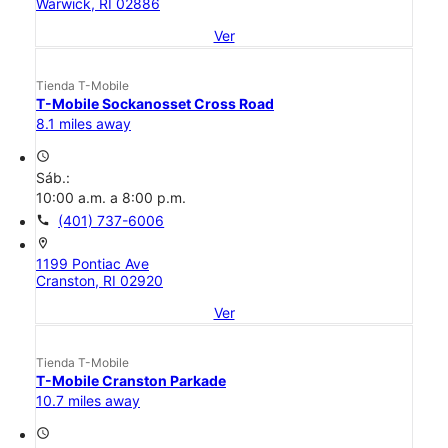
Warwick, RI 02886
Ver
Tienda T-Mobile
T-Mobile Sockanosset Cross Road
8.1 miles away
access_time
Sáb.:
10:00 a.m. a 8:00 p.m.
call
(401) 737-6006
location_on
1199 Pontiac Ave
Cranston, RI 02920
Ver
Tienda T-Mobile
T-Mobile Cranston Parkade
10.7 miles away
access_time