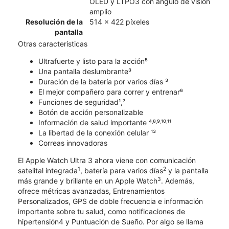
OLED y LTPO3 con ángulo de visión
amplio
Resolución de la
514 x 422 píxeles
pantalla
Otras características
Ultrafuerte y listo para la acción⁵
Una pantalla deslumbrante³
Duración de la batería por varios días ³
El mejor compañero para correr y entrenar⁶
Funciones de seguridad¹,⁷
Botón de acción personalizable
Información de salud importante ⁴˒⁸˒⁹˒¹⁰˒¹¹
La libertad de la conexión celular ¹³
Correas innovadoras
El Apple Watch Ultra 3 ahora viene con comunicación
1
2
satelital integrada
, batería para varios días
y la pantalla
3
más grande y brillante en un Apple Watch
. Además,
ofrece métricas avanzadas, Entrenamientos
Personalizados, GPS de doble frecuencia e información
importante sobre tu salud, como notificaciones de
hipertensión4 y Puntuación de Sueño. Por algo se llama