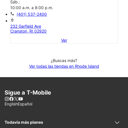
Sáb.:
10:00 a.m. a 8:00 p.m.
call
(401) 537-2400
location_on
232 Garfield Ave
Cranston, RI 02920
Ver
¿Buscas más?
Ver todas las tiendas en Rhode Island