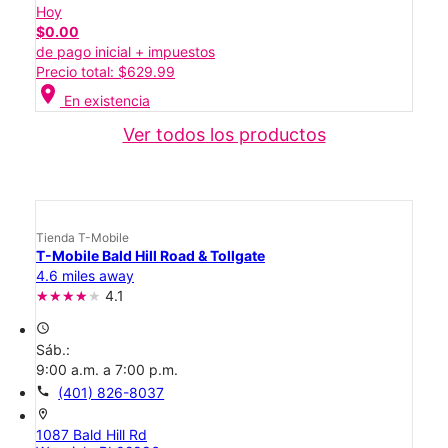
Hoy
$0.00
de pago inicial + impuestos
Precio total: $629.99
location_on
En existencia
Ver todos los productos
Tienda T-Mobile
T-Mobile Bald Hill Road & Tollgate
4.6 miles away
4.1
access_time
Sáb.:
9:00 a.m. a 7:00 p.m.
call
(401) 826-8037
location_on
1087 Bald Hill Rd