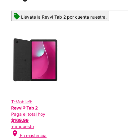
Llévate la Revvl Tab 2 por cuenta nuestra.
T-Mobile®
Revvl® Tab 2
Paga el total hoy
$169.99
+ impuesto
location_on
En existencia