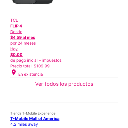
TCL
FLIP 4
Desde
$4.59 al mes
por 24 meses
Hoy
$0.00
de pago inicial + impuestos
Precio total: $109.99
location_on
En existencia
Ver todos los productos
Tienda T-Mobile Experience
T-Mobile Mall of America
4.2 miles away