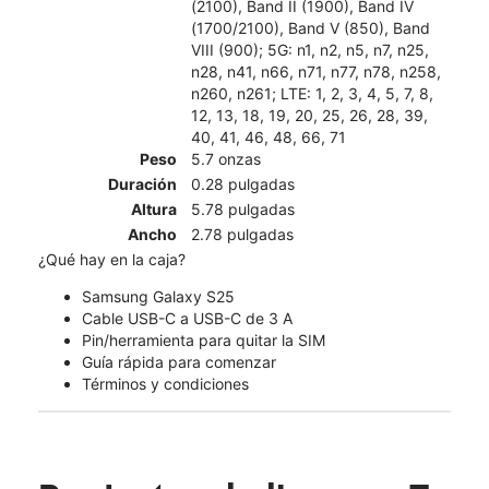
(2100), Band II (1900), Band IV
(1700/2100), Band V (850), Band
VIII (900); 5G: n1, n2, n5, n7, n25,
n28, n41, n66, n71, n77, n78, n258,
n260, n261; LTE: 1, 2, 3, 4, 5, 7, 8,
12, 13, 18, 19, 20, 25, 26, 28, 39,
40, 41, 46, 48, 66, 71
Peso
5.7 onzas
Duración
0.28 pulgadas
Altura
5.78 pulgadas
Ancho
2.78 pulgadas
¿Qué hay en la caja?
Samsung Galaxy S25
Cable USB-C a USB-C de 3 A
Pin/herramienta para quitar la SIM
Guía rápida para comenzar
Términos y condiciones