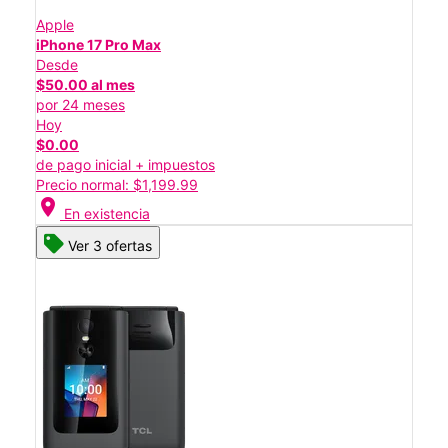
Apple
iPhone 17 Pro Max
Desde
$50.00 al mes
por 24 meses
Hoy
$0.00
de pago inicial + impuestos
Precio normal: $1,199.99
location_on
En existencia
Ver 3 ofertas