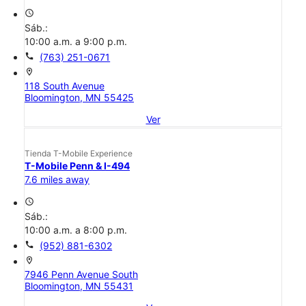
access_time
Sáb.:
10:00 a.m. a 9:00 p.m.
call
(763) 251-0671
location_on
118 South Avenue
Bloomington, MN 55425
Ver
Tienda T-Mobile Experience
T-Mobile Penn & I-494
7.6 miles away
access_time
Sáb.:
10:00 a.m. a 8:00 p.m.
call
(952) 881-6302
location_on
7946 Penn Avenue South
Bloomington, MN 55431