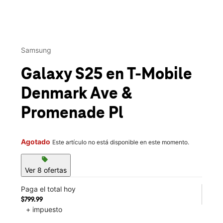
This carousel contains a column of small thumbnails. Selecting 
Samsung
Galaxy S25
en T-Mobile
Denmark Ave &
Promenade Pl
Agotado
Este artículo no está disponible en este momento.
sell
Ver 8 ofertas
Paga el total hoy
$799.99
+ impuesto