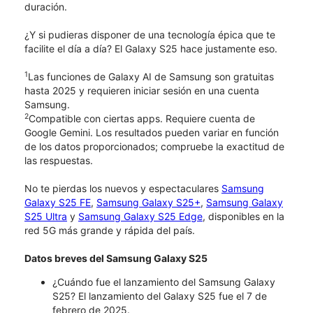
duración.
¿Y si pudieras disponer de una tecnología épica que te
facilite el día a día? El Galaxy S25 hace justamente eso.
1
Las funciones de Galaxy AI de Samsung son gratuitas
hasta 2025 y requieren iniciar sesión en una cuenta
Samsung.
2
Compatible con ciertas apps. Requiere cuenta de
Google Gemini. Los resultados pueden variar en función
de los datos proporcionados; compruebe la exactitud de
las respuestas.
No te pierdas los nuevos y espectaculares
Samsung
Galaxy S25 FE
,
Samsung Galaxy S25+
,
Samsung Galaxy
S25 Ultra
y
Samsung Galaxy S25 Edge
, disponibles en la
red 5G más grande y rápida del país.
Datos breves del Samsung Galaxy S25
¿Cuándo fue el lanzamiento del Samsung Galaxy
S25? El lanzamiento del Galaxy S25 fue el 7 de
febrero de 2025.