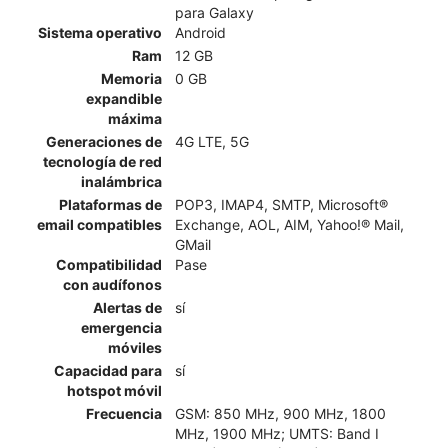
para Galaxy
Sistema operativo
Android
Ram
12 GB
Memoria
0 GB
expandible
máxima
Generaciones de
4G LTE, 5G
tecnología de red
inalámbrica
Plataformas de
POP3, IMAP4, SMTP, Microsoft®
email compatibles
Exchange, AOL, AIM, Yahoo!® Mail,
GMail
Compatibilidad
Pase
con audífonos
Alertas de
sí
emergencia
móviles
Capacidad para
sí
hotspot móvil
Frecuencia
GSM: 850 MHz, 900 MHz, 1800
MHz, 1900 MHz; UMTS: Band I