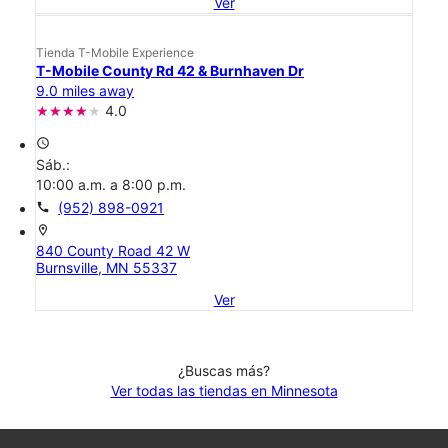
Ver
Tienda T-Mobile Experience
T-Mobile County Rd 42 & Burnhaven Dr
9.0 miles away
4.0
access_time
Sáb.:
10:00 a.m. a 8:00 p.m.
call
(952) 898-0921
location_on
840 County Road 42 W
Burnsville, MN 55337
Ver
¿Buscas más?
Ver todas las tiendas en Minnesota