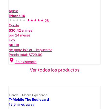
Apple
iPhone 16
28
Desde
$30.42 al mes
por 24 meses
Hoy
$0.00
de pago inicial + impuestos
Precio total: $729.99
location_on
En existencia
Ver todos los productos
Tienda T-Mobile Experience
T-Mobile The Boulevard
18.5 miles away