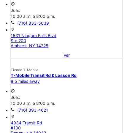
access_time
Jue.:
10:00 a.m. a 8:00 p.m.
call
(716) 833-5039
location_on
1531 Niagara Falls Blvd
Ste 200
Amherst, NY 14228
Ver
Tienda T-Mobile
T-Mobile Transit Rd & Losson Rd
8.5 miles away
access_time
Jue.:
10:00 a.m. a 8:00 p.m.
call
(716) 393-4621
location_on
4934 Transit Rd
#100
Depew, NY 14043