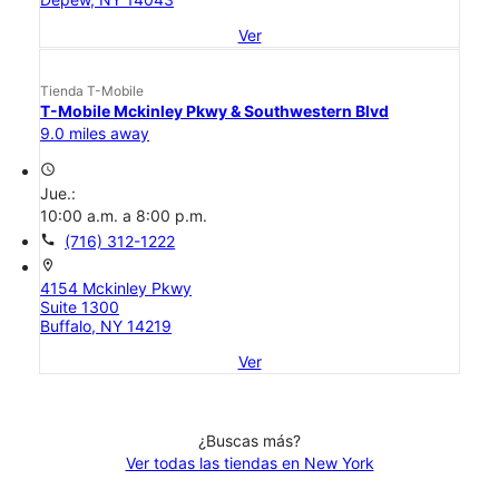
Ver
Tienda T-Mobile
T-Mobile Mckinley Pkwy & Southwestern Blvd
9.0 miles away
access_time
Jue.:
10:00 a.m. a 8:00 p.m.
call
(716) 312-1222
location_on
4154 Mckinley Pkwy
Suite 1300
Buffalo, NY 14219
Ver
¿Buscas más?
Ver todas las tiendas en New York