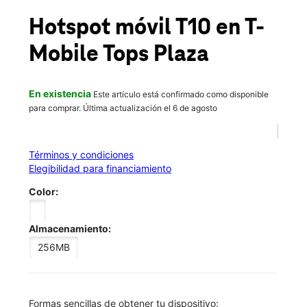
Mié.:
10:00 a.m. a 6:00 p.m.
location_on
Hotspot móvil T10
en T-
123 Grey Street East Aurora, NY 14052
Mobile
Tops Plaza
En existencia
Este artículo está confirmado como disponible
para comprar. Última actualización el 6 de agosto
Términos y condiciones
Elegibilidad para financiamiento
Color:
Almacenamiento:
256MB
​​​​​​​Formas sencillas de obtener tu dispositivo: