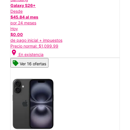
Galaxy S26+
Desde
$45.84 al mes
por 24 meses
Hoy
$0.00
de pago inicial + impuestos
Precio normal: $1,099.99
location_on
En existencia
Ver 16 ofertas