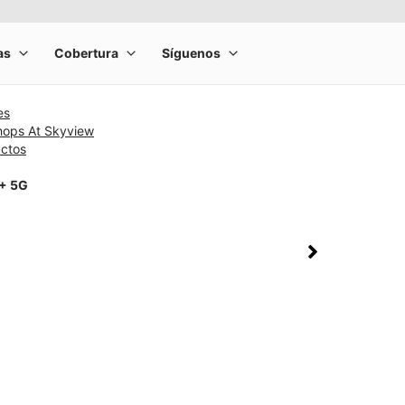
es
hops At Skyview
uctos
1+ 5G
rge product image at a time. Use the Previous and Next buttons to m
olumn of small thumbnails. Selecting a thumbnail will change the main 