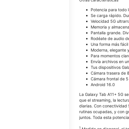
Potencia para todo 
Se carga rápido. Du
Velocidad 5G ultrar
Memoria y almacenam
Pantalla grande. Dive
Rodéate de audio de
Una forma más fácil 
Moderna, elegante y
Para momentos claro
Envía archivos en un
Tus dispositivos Ga
Cámara trasera de 
Cámara frontal de 
Android 16.0
La Galaxy Tab A11+ 5G se m
que el streaming, la lectu
diarias. Con conectividad
rutinas ocupadas, y con 
juntos. Toda esta potencia
1
Medido en diagonal, el ta