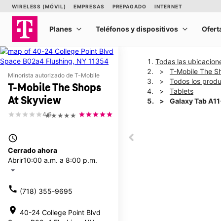
Todas las ubicacion
T-Mobile The S
Minorista autorizado de T-Mobile
Todos los prod
T-Mobile The Shops
Tablets
At Skyview
Galaxy Tab A1
4.6
★★★★★
This carousel shows one la
access_time
This carousel contains a c
Cerrado ahora
Abrir
10:00 a.m. a 8:00 p.m.
arrow_drop_down
call
(718) 355-9695
location_on
40-24 College Point Blvd