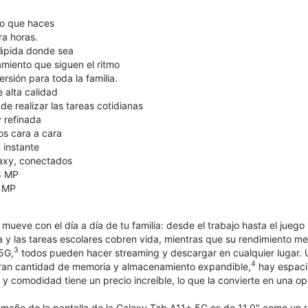
lo que haces
ra horas.
rápida donde sea
iento que siguen el ritmo
rsión para toda la familia.
 alta calidad
de realizar las tareas cotidianas
 refinada
s cara a cara
 instante
laxy, conectados
8 MP
5 MP
ueve con el día a día de tu familia: desde el trabajo hasta el juego
ra y las tareas escolares cobren vida, mientras que su rendimiento m
3
 5G,
todos pueden hacer streaming y descargar en cualquier lugar. Un
4
gran cantidad de memoria y almacenamiento expandible,
hay espacio
 y comodidad tiene un precio increíble, lo que la convierte en una opc
maño de la pantalla de la Galaxy Tab A11+ 5G es de 11.0" como un r