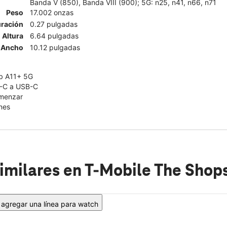
Banda V (850), Banda VIII (900); 5G: n25, n41, n66, n71
Peso
17.002 onzas
ración
0.27 pulgadas
Altura
6.64 pulgadas
Ancho
10.12 pulgadas
b A11+ 5G
B-C a USB-C
omenzar
nes
imilares
en T-Mobile The Shop
agregar una línea para watch