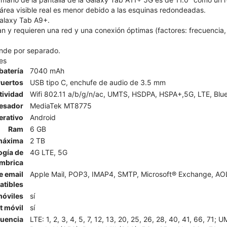
área visible real es menor debido a las esquinas redondeadas.
alaxy Tab A9+.
n y requieren una red y una conexión óptimas (factores: frecuencia, 
ende por separado.
es
batería
7040 mAh
uertos
USB tipo C, enchufe de audio de 3.5 mm
ividad
Wifi 802.11 a/b/g/n/ac, UMTS, HSDPA, HSPA+,5G, LTE, Blue
esador
MediaTek MT8775
erativo
Android
Ram
6 GB
máxima
2 TB
ogía de
4G LTE, 5G
ámbrica
e email
Apple Mail, POP3, IMAP4, SMTP, Microsoft® Exchange, AOL,
tibles
móviles
sí
t móvil
sí
cuencia
LTE: 1, 2, 3, 4, 5, 7, 12, 13, 20, 25, 26, 28, 40, 41, 66, 71