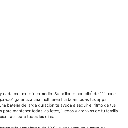
1
 y cada momento intermedio. Su brillante pantalla
de 11" hace
2
ejorado
garantiza una multitarea fluida en todas tus apps
a batería de larga duración te ayuda a seguir el ritmo de tus
 para mantener todas las fotos, juegos y archivos de tu familia
ión fácil para todos los días.
ectángulo completo y de 10.9" si se tienen en cuenta las