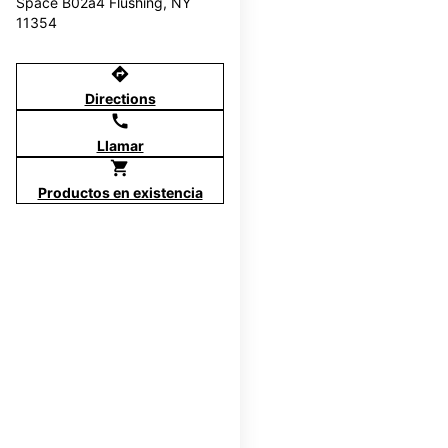
Space B02a4 Flushing, NY
11354
directions
Directions
call
Llamar
shopping_cart
Productos en existencia