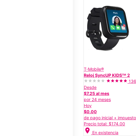
T-Mobile®
Reloj SyncUP KIDSᵀᴹ 2
13
Desde
$7.25 al mes
por 24 meses
Hoy
$0.00
de pago inicial + impuest
Precio total: $174.00
location_on
En existencia