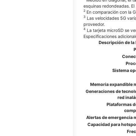
esquinas redondeadas. El 
2
En comparación con la G
3
Las velocidades 5G varía
proveedor.
4
La tarjeta microSD se v
Especificaciones adicional
Descripción de la 
P
Conect
Proc
Sistema op
Memoria expandible 
Generaciones de tecnol
red inal
Plataformas d
compa
Alertas de emergencia 
Capacidad para hotspo
Fre