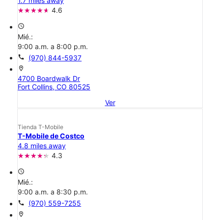
1.7 miles away
4.6
access_time
Mié.:
9:00 a.m. a 8:00 p.m.
call
(970) 844-5937
location_on
4700 Boardwalk Dr
Fort Collins, CO 80525
Ver
Tienda T-Mobile
T-Mobile de Costco
4.8 miles away
4.3
access_time
Mié.:
9:00 a.m. a 8:30 p.m.
call
(970) 559-7255
location_on