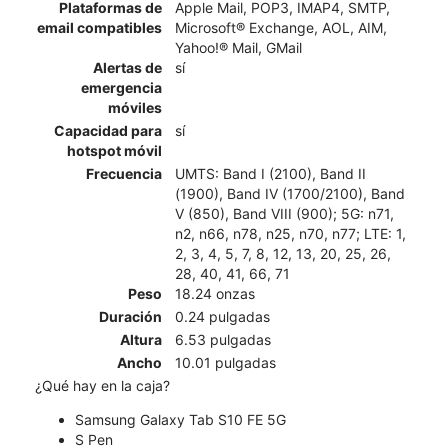
Plataformas de
Apple Mail, POP3, IMAP4, SMTP,
email compatibles
Microsoft® Exchange, AOL, AIM,
Yahoo!® Mail, GMail
Alertas de
sí
emergencia
móviles
Capacidad para
sí
hotspot móvil
Frecuencia
UMTS: Band I (2100), Band II
(1900), Band IV (1700/2100), Band
V (850), Band VIII (900); 5G: n71,
n2, n66, n78, n25, n70, n77; LTE: 1,
2, 3, 4, 5, 7, 8, 12, 13, 20, 25, 26,
28, 40, 41, 66, 71
Peso
18.24 onzas
Duración
0.24 pulgadas
Altura
6.53 pulgadas
Ancho
10.01 pulgadas
¿Qué hay en la caja?
Samsung Galaxy Tab S10 FE 5G
S Pen