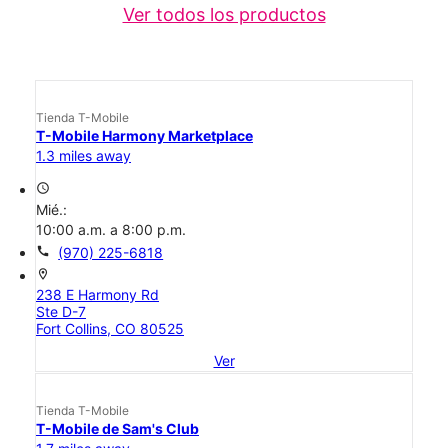
Ver todos los productos
Tienda T-Mobile
T-Mobile Harmony Marketplace
1.3 miles away
access_time
Mié.:
10:00 a.m. a 8:00 p.m.
call
(970) 225-6818
location_on
238 E Harmony Rd
Ste D-7
Fort Collins, CO 80525
Ver
Tienda T-Mobile
T-Mobile de Sam's Club