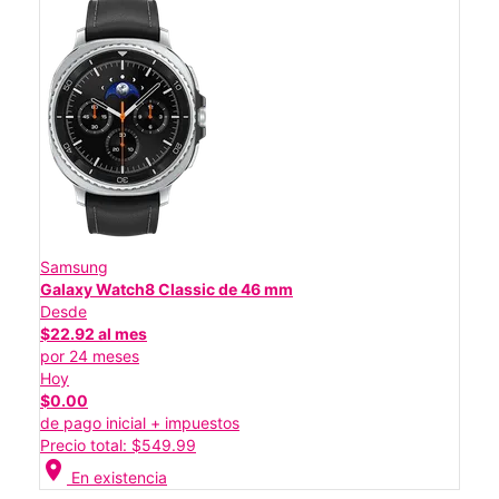
Samsung
Galaxy Watch8 Classic de 46 mm
Desde
$22.92 al mes
por 24 meses
Hoy
$0.00
de pago inicial + impuestos
Precio total: $549.99
location_on
En existencia