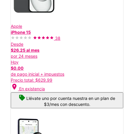
Apple
iPhone 15
38
Desde
$26.25 al mes
por 24 meses
Hoy
$0.00
de pago inicial + impuestos
Precio total: $629.99
location_on
En existencia
Llévate uno por cuenta nuestra en un plan de
$3/mes con descuento.