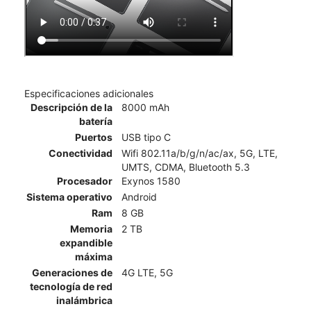
Especificaciones adicionales
Descripción de la
8000 mAh
batería
Puertos
USB tipo C
Conectividad
Wifi 802.11a/b/g/n/ac/ax, 5G, LTE,
UMTS, CDMA, Bluetooth 5.3
Procesador
Exynos 1580
Sistema operativo
Android
Ram
8 GB
Memoria
2 TB
expandible
máxima
Generaciones de
4G LTE, 5G
tecnología de red
inalámbrica