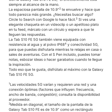
siempre al alcance de la mano.
2
La espaciosa pantalla de 10.9"
te envuelve y hace que
todo parezca más grande. ¿Necesitas buscar algo?
3
Circle to Search con Google lo hace fácil.
Si ves una
elegante chaqueta en un videoclip o un apetitoso plato
en tu feed, márcalo con un círculo y espera a que te
lleguen las respuestas.
La Tab S10 FE 5G también viene equipada con
4
resistencia al agua y al polvo IP68
y conectividad 5G,
para que puedas disfrutarla mientras te relajas en casa o
sales de aventuras. Con el S Pen incluido, puedes tomar
notas, esbozar ideas o hacer garabatos cuando te llegue
la inspiración.
Todo eso que te gusta, disfrútalo al máximo con la Galaxy
Tab S10 FE 5G.
1
Las velocidades 5G varían y requieren una red y una
conexión óptimas (factores que influyen: frecuencia,
ancho de banda, congestión); consulta la disponibilidad
al proveedor.
2
Medida en diagonal, el tamaño de la pantalla de la
Galaxy Tab S10 FE es de 10.9" como un rectángulo