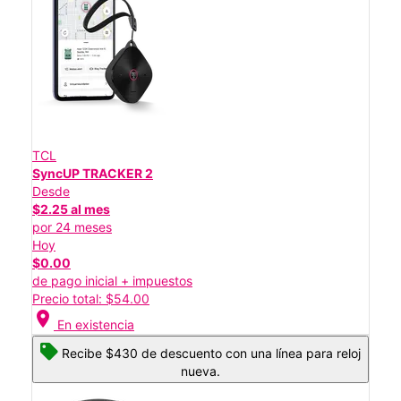
TCL
SyncUP TRACKER 2
Desde
$2.25 al mes
por 24 meses
Hoy
$0.00
de pago inicial + impuestos
Precio total: $54.00
location_on
En existencia
Recibe $430 de descuento con una línea para reloj
nueva.