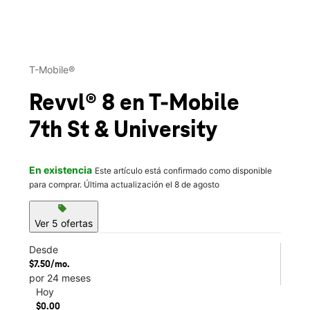
This carousel contains a column of small thumbnails. Selecting 
T-Mobile®
Revvl® 8
en T-Mobile
7th St & University
En existencia
Este artículo está confirmado como disponible
para comprar. Última actualización el 8 de agosto
sell
Ver 5 ofertas
Desde
$7.50/mo.
por 24 meses
Hoy
$0.00