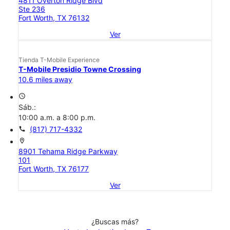
4811 Overton Ridge Blvd
Ste 236
Fort Worth, TX 76132
Ver
Tienda T-Mobile Experience
T-Mobile Presidio Towne Crossing
10.6 miles away
access_time
Sáb.:
10:00 a.m. a 8:00 p.m.
call
(817) 717-4332
location_on
8901 Tehama Ridge Parkway
101
Fort Worth, TX 76177
Ver
¿Buscas más?