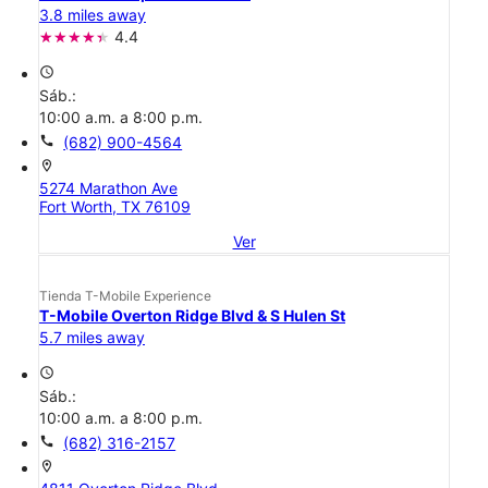
3.8 miles away
4.4
access_time
Sáb.:
10:00 a.m. a 8:00 p.m.
call
(682) 900-4564
location_on
5274 Marathon Ave
Fort Worth, TX 76109
Ver
Tienda T-Mobile Experience
T-Mobile Overton Ridge Blvd & S Hulen St
5.7 miles away
access_time
Sáb.:
10:00 a.m. a 8:00 p.m.
call
(682) 316-2157
location_on