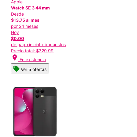
Apple
Watch SE 3 44 mm
Desde
$13.75 al mes
por 24 meses
Hoy
$0.00
de pago inicial + impuestos
Precio total: $329.99
location_on
En existencia
Ver 5 ofertas