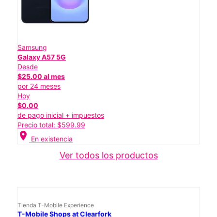
Samsung
Galaxy A57 5G
Desde
$25.00 al mes
por 24 meses
Hoy
$0.00
de pago inicial + impuestos
Precio total: $599.99
location_on
En existencia
Ver todos los productos
Tienda T-Mobile Experience
T-Mobile Shops at Clearfork