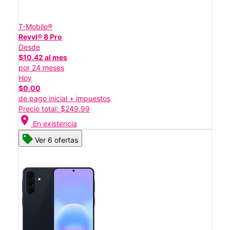
T-Mobile®
Revvl® 8 Pro
Desde
$10.42 al mes
por 24 meses
Hoy
$0.00
de pago inicial + impuestos
Precio total: $249.99
location_on
En existencia
Ver 6 ofertas