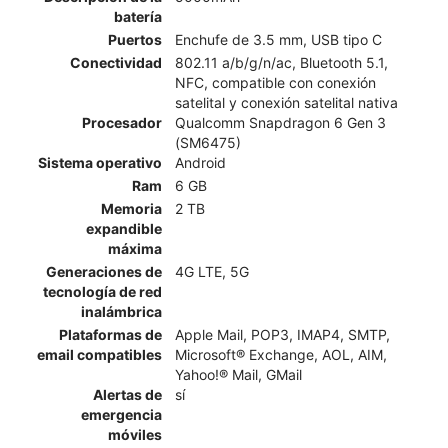
batería
Puertos
Enchufe de 3.5 mm, USB tipo C
Conectividad
802.11 a/b/g/n/ac, Bluetooth 5.1,
NFC, compatible con conexión
satelital y conexión satelital nativa
Procesador
Qualcomm Snapdragon 6 Gen 3
(SM6475)
Sistema operativo
Android
Ram
6 GB
Memoria
2 TB
expandible
máxima
Generaciones de
4G LTE, 5G
tecnología de red
inalámbrica
Plataformas de
Apple Mail, POP3, IMAP4, SMTP,
email compatibles
Microsoft® Exchange, AOL, AIM,
Yahoo!® Mail, GMail
Alertas de
sí
emergencia
móviles