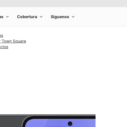
es
r Town Square
uctos
rge product image at a time. Use the Previous and Next buttons to m