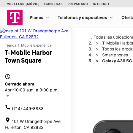
Todas las ubicacion
T-Mobile Harbo
Tienda T-Mobile Experience
Todos los prod
T-Mobile Harbor
Smartphones
Town Square
Galaxy A36 5G
access_time
This carousel shows one la
Cerrado ahora
Abrir
10:00 a.m. a 8:00 p.m.
arrow_drop_down
call
(714) 449-8888
location_on
101 W Orangethorpe Ave
Fullerton, CA 92832