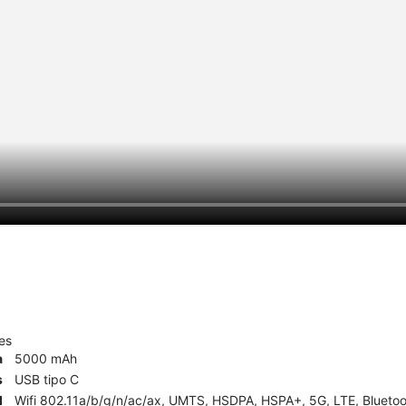
es
a
5000 mAh
s
USB tipo C
d
Wifi 802.11a/b/g/n/ac/ax, UMTS, HSDPA, HSPA+, 5G, LTE, Bluetoot