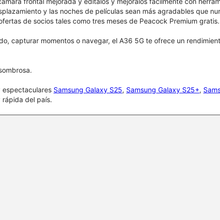
cámara frontal mejorada y edítalos y mejóralos fácilmente con herram
esplazamiento y las noches de películas sean más agradables que nunc
fertas de socios tales como tres meses de Peacock Premium gratis.
do, capturar momentos o navegar, el A36 5G te ofrece un rendimiento 
asombrosa.
y espectaculares
Samsung Galaxy S25
,
Samsung Galaxy S25+
,
Sams
rápida del país.