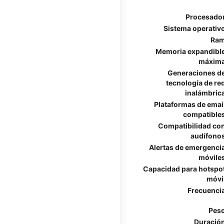
Procesado
Sistema operativ
Ra
Memoria expandibl
máxim
Generaciones d
tecnología de re
inalámbric
Plataformas de emai
compatible
Compatibilidad co
audífono
Alertas de emergenci
móvile
Capacidad para hotspo
móvi
Frecuenci
Pes
Duració