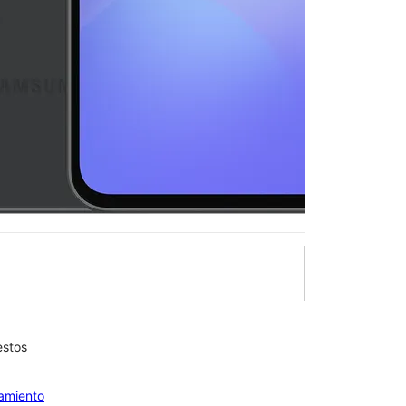
6 5G
en T-Mobile
wn Square
está disponible en este momento.
estos
olumn of small thumbnails. Selecting a thumbnail will change the main 
iamiento