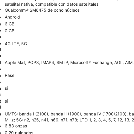
satelital nativa, compatible con datos satelitales
r
Qualcomm® SM6475 de ocho núcleos
o
Android
m
6 GB
e
0 GB
a
e
4G LTE, 5G
d
a
l
Apple Mail, POP3, IMAP4, SMTP, Microsoft® Exchange, AOL, AIM, 
s
n
Pase
s
a
sí
s
t
sí
l
a
UMTS: banda I (2100), banda II (1900), banda IV (1700/2100), 
MHz; 5G: n2, n25, n41, n66, n71, n78; LTE: 1, 2, 3, 4, 5, 7, 12, 13, 
o
6.88 onzas
n
0.29 pulgadas