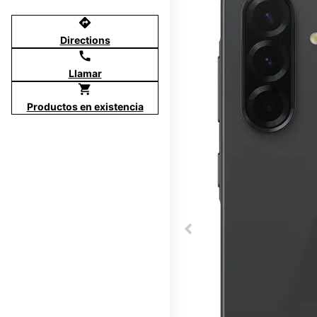
directions
Directions
call
Llamar
shopping_cart
Productos en existencia