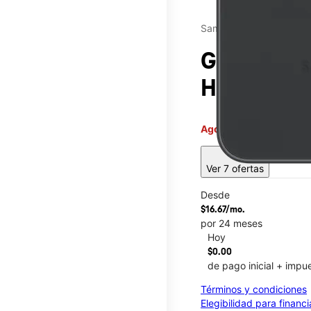
Samsung
Galaxy A3
Harbor To
Agotado
Este artículo no 
sell
Ver 7 ofertas
Desde
$16.67/mo.
por 24 meses
Hoy
$0.00
de pago inicial + impu
This carousel contains a c
Términos y condiciones
Elegibilidad para financ