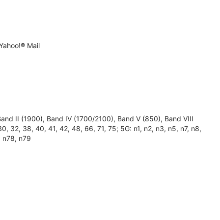
Yahoo!® Mail
 II (1900), Band IV (1700/2100), Band V (850), Band VIII
, 30, 32, 38, 40, 41, 42, 48, 66, 71, 75; 5G: n1, n2, n3, n5, n7, n8,
, n78, n79