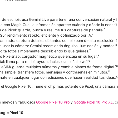
r de escribir, usa Gemini Live para tener una conversación natural y fl
va con Magic Cue: la información aparece cuándo y dónde la necesit
a de Pixel: guarda, busca y resume tus capturas de pantalla.³
5: rendimiento rápido, eficiente y optimizado por IA.⁴
nzado: captura detalles distantes con el zoom de alta resolución 2
a usar la cámara: Gemini recomienda ángulos, iluminación y modos.⁶
dita fotos simplemente describiendo lo que quieres.⁷
o Pixelsnap: cargador magnético que encaja en su lugar.⁸
l: llama para recibir ayuda, incluso sin señal o wifi.⁹
n eSIM: guarda múltiples números y cambia planes de forma digital.¹⁰
 simple: transfiere fotos, mensajes y contraseñas en minutos.¹¹
ate en cualquier lugar con ediciones que hacen realidad tus ideas.¹
 el Google Pixel 10. Tiene el chip más potente de Pixel, una cámara 
s nuevos y fabulosos
Google Pixel 10 Pro
y
Google Pixel 10 Pro XL
, 
ogle Pixel 10