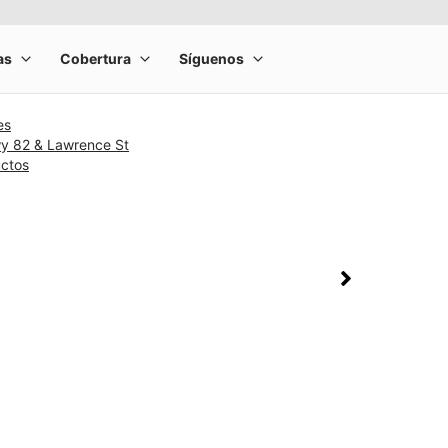
es
y 82 & Lawrence St
uctos
rge product image at a time. Use the Previous and Next buttons to m
olumn of small thumbnails. Selecting a thumbnail will change the main 