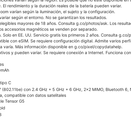
 El rendimiento y la duración reales de la batería pueden variar.
zoom varían según la iluminación, el sujeto y la configuración.
ariar según el entorno. No se garantizan los resultados.
 elegibles mayores de 18 años. Consulta g.co/photos/ask. Los resulta
los accesorios magnéticos se venden por separado.
 Solo en EE. UU. Servicio gratis los primeros 2 años. Consulta g.co/pi
tible con eSIM. Se requiere configuración digital. Admite varios perfi
ia varía. Más información disponible en g.co/pixel/copydatahelp.
rativos y pueden variar. Se requiere conexión a Internet. Funciona c
es
0mAh
tipo C
 7 (802.11be) con 2.4 GHz + 5 GHz + 6 GHz, 2x2 MIMO, Bluetooth 6, NF
a, compatible con datos satelitales
le Tensor G5
oid
B