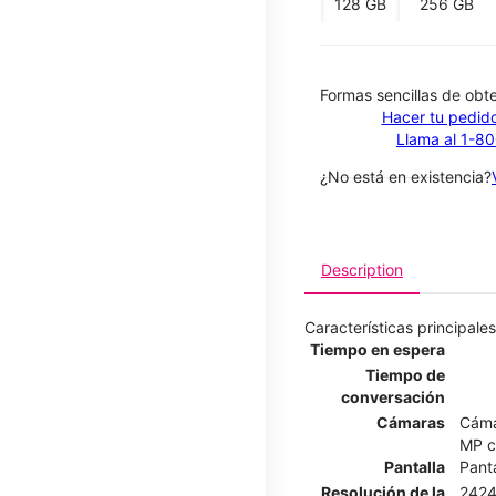
128 GB
256 GB
​​​​​​​Formas sencillas de o
Hacer tu pedido
Llama al 1-8
¿No está en existencia?
Description
Características principales
Tiempo en espera
Tiempo de
conversación
Cámaras
Cáma
MP c
Pantalla
Pant
Resolución de la
2424