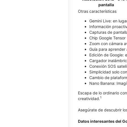
pantalla
Otras características
Gemini Live: en luga
Información proacti
Capturas de pantall
Chip Google Tensor G
Zoom con cámara ava
Guía para aprender 
Edición de Google: e
Cargador inalámbric
Conexión SOS satelita
Simplicidad solo co
Cambio de plataforma
Nano Banana: Imagín
Escapa de lo ordinario con
1
creatividad.
Asegúrate de descubrir lo
Datos interesantes del Go