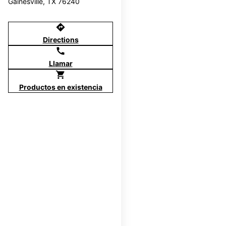
Gainesville, TX 76240
directions
Directions
call
Llamar
shopping_cart
Productos en existencia