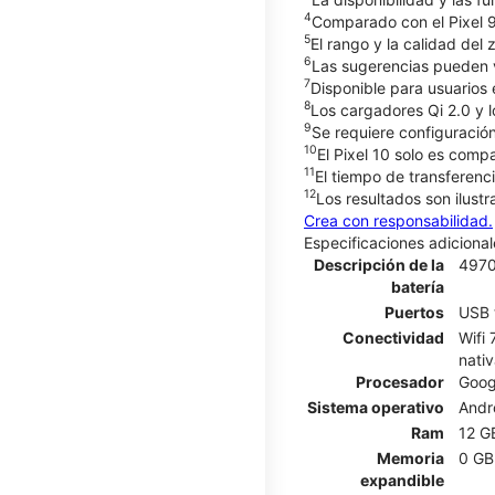
4
Comparado con el Pixel 9.
5
El rango y la calidad del 
6
Las sugerencias pueden v
7
Disponible para usuarios
8
Los cargadores Qi 2.0 y 
9
Se requiere configuración.
10
El Pixel 10 solo es compa
11
El tiempo de transferenc
12
Los resultados son ilust
Crea con responsabilidad.
Especificaciones adicional
Descripción de la
497
batería
Puertos
USB 
Conectividad
Wifi
nativ
Procesador
Goog
Sistema operativo
Andr
Ram
12 G
Memoria
0 GB
expandible