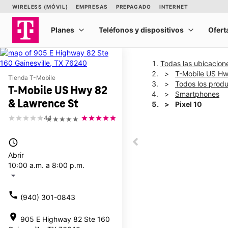
Todas las ubicacion
T-Mobile US Hw
Tienda T-Mobile
Todos los prod
T-Mobile US Hwy 82
Smartphones
& Lawrence St
Pixel 10
4.1
★★★★★
This carousel shows one la
access_time
This carousel contains a c
Abrir
10:00 a.m. a 8:00 p.m.
arrow_drop_down
call
(940) 301-0843
location_on
905 E Highway 82 Ste 160