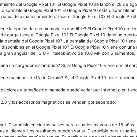
miento del Google Pixel 10? El Google Pixel 10 se lanzó el 28 de ag
 disponible el Google Pixel 10? El Google Pixel 10 está disponible en 
pacio de almacenamiento ofrece el Google Pixel 10? El Google Pixe
tiene la opción de una memoria expandible? El Google Pixel 10 no ti
de carga tiene el Google Pixel 10? El Google Pixel 10 tiene un puer
a pantalla del Google Pixel 10? La pantalla del Google Pixel 10 tien
disponibles en el Google Pixel 10? El Google Pixel 10 viene con una
ra gran angular de 13 MP | teleobjetivo de 10.8 MP con 5 aumentos,
tiene un cargador inalámbrico? Sí, el Google Pixel 10 viene con el 
tiene funciones de IA de Gemini? Sí, el Google Pixel 10 tiene funcione
de colores y tamaños de memoria puede variar por Internet o en tien
 2.0 y los accesorios magnéticos se venden por separado.
net. Disponible en ciertos países para usuarios mayores de 18 años.
ses e idiomas. Los resultados pueden variar. Disponible para usuario
unciones varían según la región. Es posible que no esté disponible en 