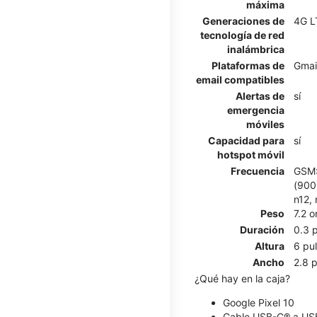
máxima
Generaciones de
4G L
tecnología de red
inalámbrica
Plataformas de
Gmai
email compatibles
Alertas de
sí
emergencia
móviles
Capacidad para
sí
hotspot móvil
Frecuencia
GSM:
(900)
n12, 
Peso
7.2 
Duración
0.3 
Altura
6 pu
Ancho
2.8 
¿Qué hay en la caja?
Google Pixel 10
Cable USB-C® a USB