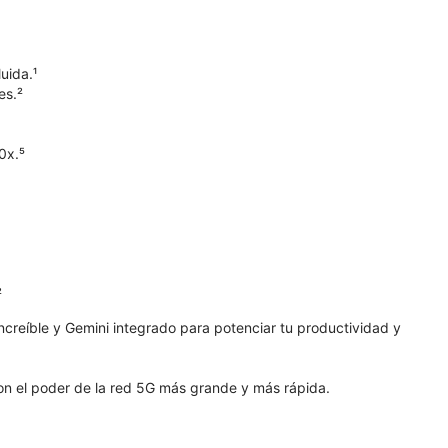
uida.¹
es.²
0x.⁵
²
increíble y Gemini integrado para potenciar tu productividad y
con el poder de la red 5G más grande y más rápida.