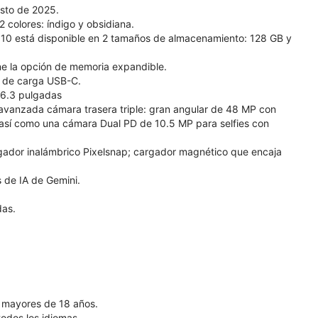
osto de 2025.
2 colores: índigo y obsidiana.
l 10 está disponible en 2 tamaños de almacenamiento: 128 GB y
ene la opción de memoria expandible.
to de carga USB-C.
e 6.3 pulgadas
 avanzada cámara trasera triple: gran angular de 48 MP con
 así como una cámara Dual PD de 10.5 MP para selfies con
cargador inalámbrico Pixelsnap; cargador magnético que encaja
s de IA de Gemini.
das.
s mayores de 18 años.
todos los idiomas.