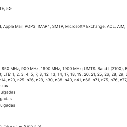
TE, 5G
l, Apple Mail, POP3, IMAP4, SMTP, Microsoft® Exchange, AOL, AIM, 
 850 MHz, 900 MHz, 1800 MHz, 1900 MHz; UMTS: Band I (2100), Band
; LTE: 1, 2, 3, 4, 5, 7, 8, 12, 13, 14, 17, 18, 19, 20, 21, 25, 26, 28, 29
n14, n20, n25, n26, n28, n30, n38, n40, n41, n66, n71, n75, n76, n77
onzas
pulgadas
lgadas
pulgadas
-C® de 1 m (USB 2.0)