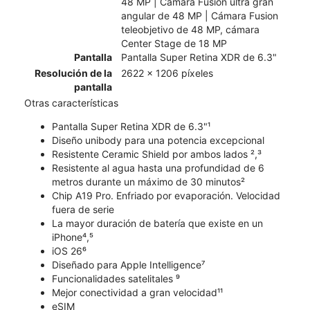
48 MP | Cámara Fusion ultra gran
angular de 48 MP | Cámara Fusion
teleobjetivo de 48 MP, cámara
Center Stage de 18 MP
Pantalla
Pantalla Super Retina XDR de 6.3"
Resolución de la
2622 x 1206 píxeles
pantalla
Otras características
Pantalla Super Retina XDR de 6.3"¹
Diseño unibody para una potencia excepcional
Resistente Ceramic Shield por ambos lados ²,³
Resistente al agua hasta una profundidad de 6
metros durante un máximo de 30 minutos²
Chip A19 Pro. Enfriado por evaporación. Velocidad
fuera de serie
La mayor duración de batería que existe en un
iPhone⁴,⁵
iOS 26⁶
Diseñado para Apple Intelligence⁷
Funcionalidades satelitales ⁹
Mejor conectividad a gran velocidad¹¹
eSIM