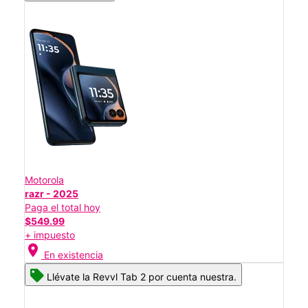
Motorola
razr - 2025
Paga el total hoy
$549.99
+ impuesto
location_on
En existencia
Llévate la Revvl Tab 2 por cuenta nuestra.