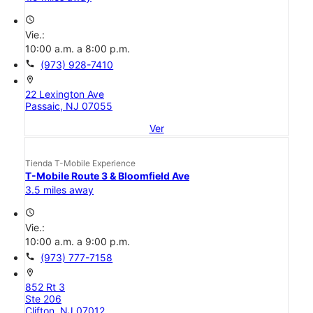
access_time
Vie.:
10:00 a.m. a 8:00 p.m.
call
(973) 928-7410
location_on
22 Lexington Ave
Passaic, NJ 07055
Ver
Tienda T-Mobile Experience
T-Mobile Route 3 & Bloomfield Ave
3.5 miles away
access_time
Vie.:
10:00 a.m. a 9:00 p.m.
call
(973) 777-7158
location_on
852 Rt 3
Ste 206
Clifton, NJ 07012