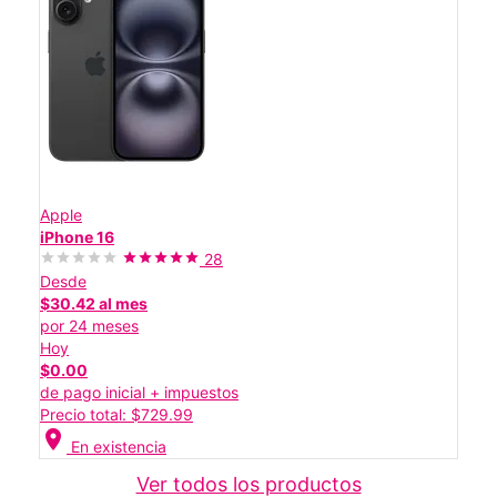
Apple
iPhone 16
28
Desde
$30.42 al mes
por 24 meses
Hoy
$0.00
de pago inicial + impuestos
Precio total: $729.99
location_on
En existencia
Ver todos los productos