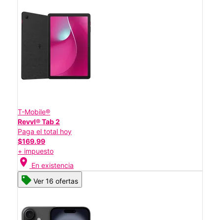
T-Mobile®
Revvl® Tab 2
Paga el total hoy
$169.99
+ impuesto
location_on
En existencia
Ver 16 ofertas