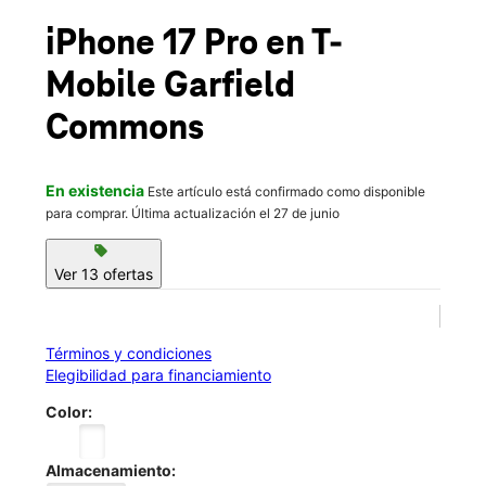
Jue.:
10:00 a.m. a 9:00 p.m.
location_on
iPhone 17 Pro
en T-
206 Passaic St Garfield, NJ 07026
Mobile
Garfield
Commons
En existencia
Este artículo está confirmado como disponible
para comprar. Última actualización el 27 de junio
sell
Ver 13 ofertas
Términos y condiciones
Elegibilidad para financiamiento
Color:
Almacenamiento: