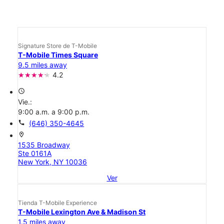
Signature Store de T-Mobile
T-Mobile Times Square
9.5 miles away
4.2
access_time
Vie.:
9:00 a.m. a 9:00 p.m.
call
(646) 350-4645
location_on
1535 Broadway
Ste 0161A
New York, NY 10036
Ver
Tienda T-Mobile Experience
T-Mobile Lexington Ave & Madison St
1.5 miles away