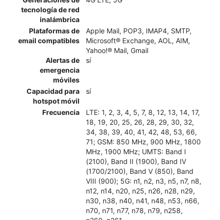
tecnología de red
inalámbrica
Plataformas de
Apple Mail, POP3, IMAP4, SMTP,
email compatibles
Microsoft® Exchange, AOL, AIM,
Yahoo!® Mail, Gmail
Alertas de
sí
emergencia
móviles
Capacidad para
sí
hotspot móvil
Frecuencia
LTE: 1, 2, 3, 4, 5, 7, 8, 12, 13, 14, 17,
18, 19, 20, 25, 26, 28, 29, 30, 32,
34, 38, 39, 40, 41, 42, 48, 53, 66,
71; GSM: 850 MHz, 900 MHz, 1800
MHz, 1900 MHz; UMTS: Band I
(2100), Band II (1900), Band IV
(1700/2100), Band V (850), Band
VIII (900); 5G: n1, n2, n3, n5, n7, n8,
n12, n14, n20, n25, n26, n28, n29,
n30, n38, n40, n41, n48, n53, n66,
n70, n71, n77, n78, n79, n258,