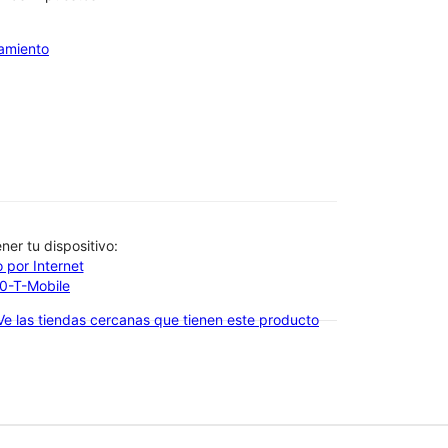
iamiento
btener tu dispositivo:
 por Internet
00-T-Mobile
Ve las tiendas cercanas que tienen este producto