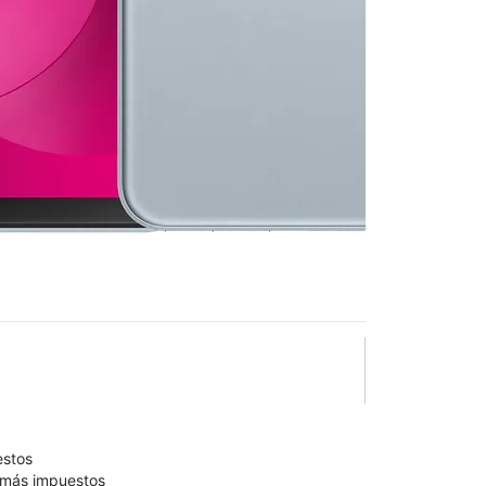
n T-Mobile
Columbia
h Ave
lo está confirmado como disponible para comprar. Última
olumn of small thumbnails. Selecting a thumbnail will change the main 
estos
9 más impuestos