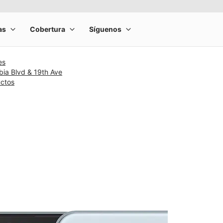
es
bia Blvd & 19th Ave
uctos
rge product image at a time. Use the Previous and Next buttons to m