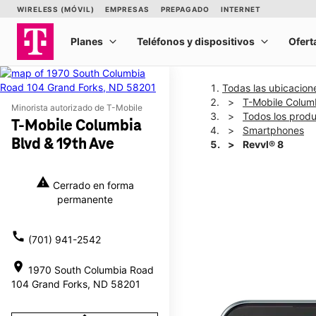
Todas las ubicacion
T-Mobile Colum
Minorista autorizado de T-Mobile
Todos los prod
T-Mobile Columbia
Smartphones
Blvd & 19th Ave
Revvl® 8
warning
Cerrado en forma
This carousel shows one la
permanente
call
(701) 941-2542
location_on
1970 South Columbia Road
104 Grand Forks, ND 58201