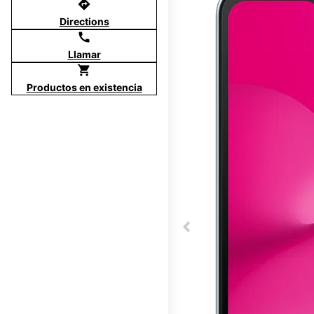
directions
Directions
call
Llamar
shopping_cart
Productos en existencia