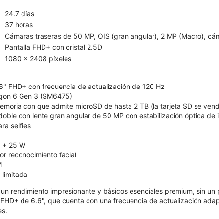
24.7 días
37 horas
Cámaras traseras de 50 MP, OIS (gran angular), 2 MP (Macro), cá
Pantalla FHD+ con cristal 2.5D
1080 x 2408 píxeles
6" FHD+ con frecuencia de actualización de 120 Hz
on 6 Gen 3 (SM6475)
moria con que admite microSD de hasta 2 TB (la tarjeta SD se ven
oble con lente gran angular de 50 MP con estabilización óptica de
a selfies
 + 25 W
r reconocimiento facial
M
 limitada
 un rendimiento impresionante y básicos esenciales premium, sin un p
 FHD+ de 6.6", que cuenta con una frecuencia de actualización ada
es.