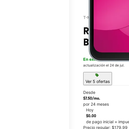
T-Mobile®
Revvl® 8
e
Blvd & 19t
En existencia
Este artícu
actualización el 24 de jul.
sell
Ver 5 ofertas
Desde
$7.50/mo.
por 24 meses
Hoy
This carousel contains a c
$0.00
de pago inicial + impu
Precio regular: $179.9