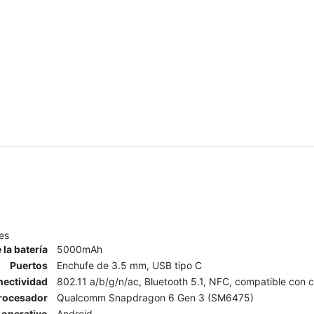
es
 la batería
5000mAh
Puertos
Enchufe de 3.5 mm, USB tipo C
ectividad
802.11 a/b/g/n/ac, Bluetooth 5.1, NFC, compatible con co
rocesador
Qualcomm Snapdragon 6 Gen 3 (SM6475)
 operativo
Android