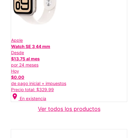
Apple
Watch SE 3 44 mm
Desde
$13.75 al mes
por 24 meses
Hoy
$0.00
de pago inicial + impuestos
Precio total: $329.99
location_on
En existencia
Ver todos los productos