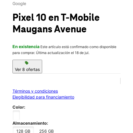
Vie.:
10:00 a.m. a 8:00 p.m.
Google
Sáb.:
10:00 a.m. a 8:00 p.m.
location_on
Pixel 10
en T-Mobile
18634 Maugans Ave Hagerstown, MD 21742
Maugans Avenue
En existencia
Este artículo está confirmado como disponible
para comprar. Última actualización el 18 de jul.
sell
Ver 8 ofertas
Términos y condiciones
Elegibilidad para financiamiento
Color:
Almacenamiento:
128 GB
256 GB