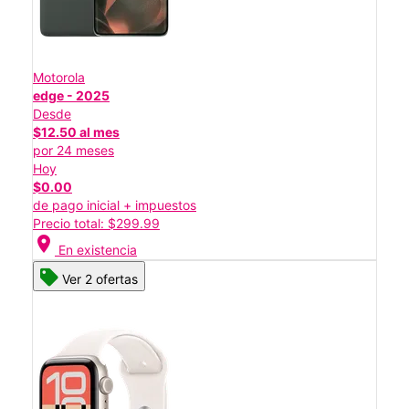
Motorola
edge - 2025
Desde
$12.50 al mes
por 24 meses
Hoy
$0.00
de pago inicial + impuestos
Precio total: $299.99
location_on
En existencia
Ver 2 ofertas