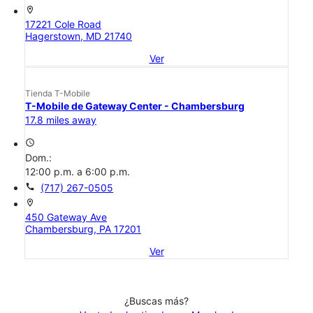
location_on
17221 Cole Road
Hagerstown, MD 21740
Ver
Tienda T-Mobile
T-Mobile de Gateway Center - Chambersburg
17.8 miles away
access_time
Dom.:
12:00 p.m. a 6:00 p.m.
call
(717) 267-0505
location_on
450 Gateway Ave
Chambersburg, PA 17201
Ver
¿Buscas más?