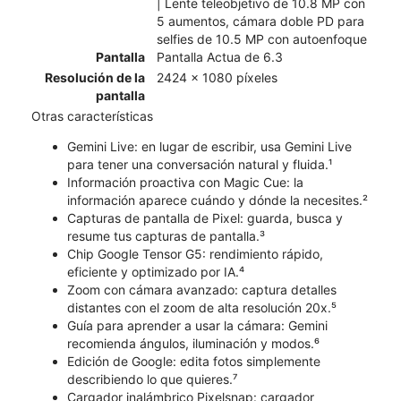
| Lente teleobjetivo de 10.8 MP con
5 aumentos, cámara doble PD para
selfies de 10.5 MP con autoenfoque
Pantalla
Pantalla Actua de 6.3
Resolución de la
2424 x 1080 píxeles
pantalla
Otras características
Gemini Live: en lugar de escribir, usa Gemini Live
para tener una conversación natural y fluida.¹
Información proactiva con Magic Cue: la
información aparece cuándo y dónde la necesites.²
Capturas de pantalla de Pixel: guarda, busca y
resume tus capturas de pantalla.³
Chip Google Tensor G5: rendimiento rápido,
eficiente y optimizado por IA.⁴
Zoom con cámara avanzado: captura detalles
distantes con el zoom de alta resolución 20x.⁵
Guía para aprender a usar la cámara: Gemini
recomienda ángulos, iluminación y modos.⁶
Edición de Google: edita fotos simplemente
describiendo lo que quieres.⁷
Cargador inalámbrico Pixelsnap: cargador