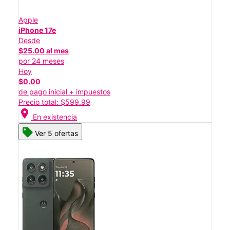
Apple
iPhone 17e
Desde
$25.00 al mes
por 24 meses
Hoy
$0.00
de pago inicial + impuestos
Precio total: $599.99
location_on
En existencia
Ver 5 ofertas