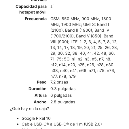
Capacidad para
sí
hotspot móvil
Frecuencia
GSM: 850 MHz, 900 MHz, 1800
MHz, 1900 MHz; UMTS: Band I
(2100), Band II (1900), Band IV
(1700/2100), Band V (850), Band
VIII (900); LTE: 1, 2, 3, 4, 5, 7, 8, 12,
13, 14, 17, 18, 19, 20, 21, 25, 26, 28,
29, 30, 32, 38, 40, 41, 42, 48, 66,
71, 75; 5G: n1, n2, n3, n5, n7, n8,
n12, n14, n20, n25, n26, n28, n30,
n38, n40, n41, n66, n71, n75, n76,
n77, n78, n79
Peso
7.2 onzas
Duración
0.3 pulgadas
Altura
6 pulgadas
Ancho
2.8 pulgadas
¿Qué hay en la caja?
Google Pixel 10
Cable USB-C® a USB-C® de 1 m (USB 2.0)