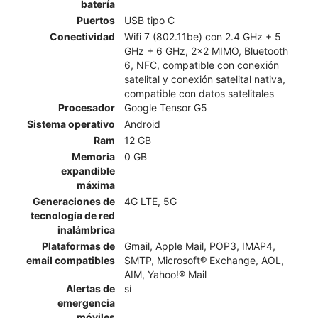
batería
Puertos
USB tipo C
Conectividad
Wifi 7 (802.11be) con 2.4 GHz + 5
GHz + 6 GHz, 2x2 MIMO, Bluetooth
6, NFC, compatible con conexión
satelital y conexión satelital nativa,
compatible con datos satelitales
Procesador
Google Tensor G5
Sistema operativo
Android
Ram
12 GB
Memoria
0 GB
expandible
máxima
Generaciones de
4G LTE, 5G
tecnología de red
inalámbrica
Plataformas de
Gmail, Apple Mail, POP3, IMAP4,
email compatibles
SMTP, Microsoft® Exchange, AOL,
AIM, Yahoo!® Mail
Alertas de
sí
emergencia
móviles