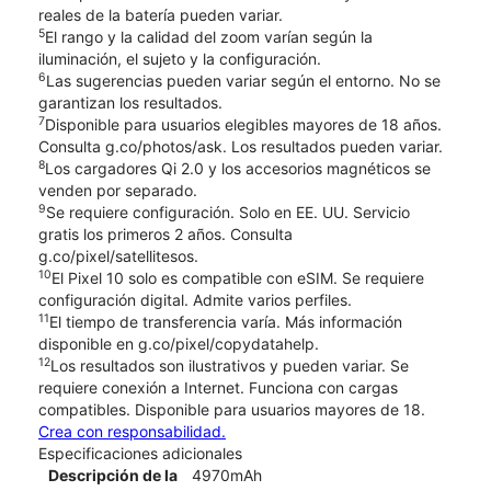
reales de la batería pueden variar.
5
El rango y la calidad del zoom varían según la
iluminación, el sujeto y la configuración.
6
Las sugerencias pueden variar según el entorno. No se
garantizan los resultados.
7
Disponible para usuarios elegibles mayores de 18 años.
Consulta g.co/photos/ask. Los resultados pueden variar.
8
Los cargadores Qi 2.0 y los accesorios magnéticos se
venden por separado.
9
Se requiere configuración. Solo en EE. UU. Servicio
gratis los primeros 2 años. Consulta
g.co/pixel/satellitesos.
10
El Pixel 10 solo es compatible con eSIM. Se requiere
configuración digital. Admite varios perfiles.
11
El tiempo de transferencia varía. Más información
disponible en g.co/pixel/copydatahelp.
12
Los resultados son ilustrativos y pueden variar. Se
requiere conexión a Internet. Funciona con cargas
compatibles. Disponible para usuarios mayores de 18.
Crea con responsabilidad.
Especificaciones adicionales
Descripción de la
4970mAh