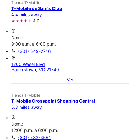
Tienda T-Mobile
T-Mobile de Sam's Club
4.4 miles away
4.0
access_time
Dom.:
9:00 a.m. a 6:00 p.m.
call
(301) 549-2746
location_on
1700 Wesel Blvd
Hagerstown, MD 21740
Ver
Tienda T-Mobile
T-Mobile Crosspoint Shopping Central
5.3 miles away
access_time
Dom.:
12:00 p.m. a 6:00 p.m.
call
(301) 582-3561