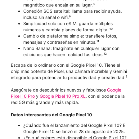
magnético que encaja en su lugar.⁸
Conexión SOS satelital: llama para recibir ayuda,
incluso sin señal o wifi.⁹
Simplicidad solo con eSIM: guarda múltiples
números y cambia planes de forma digital.¹⁰
Cambio de plataforma simple: transfiere fotos,
mensajes y contraseñas en minutos.¹¹
Nano Banana: Imagínate en cualquier lugar con
ediciones que hacen realidad tus ideas.¹²
Escapa de lo ordinario con el Google Pixel 10. Tiene el
chip más potente de Pixel, una cámara increíble y Gemini
1
integrado para potenciar tu productividad y creatividad.
Asegúrate de descubrir los nuevos y fabulosos
Google
Pixel 10 Pro
y
Google Pixel 10 Pro XL
, con el poder de la
red 5G más grande y más rápida.
Datos interesantes del Google Pixel 10
¿Cuándo fue el lanzamiento del Google Pixel 10? El
Google Pixel 10 se lanzó el 28 de agosto de 2025.
¿En qué colores está disponible el Google Pixel 10?