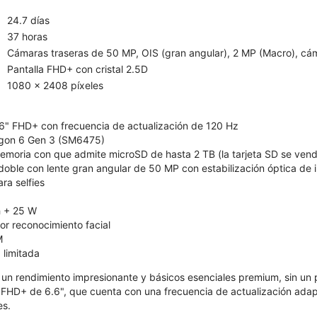
24.7 días
37 horas
Cámaras traseras de 50 MP, OIS (gran angular), 2 MP (Macro), cá
Pantalla FHD+ con cristal 2.5D
1080 x 2408 píxeles
6" FHD+ con frecuencia de actualización de 120 Hz
on 6 Gen 3 (SM6475)
moria con que admite microSD de hasta 2 TB (la tarjeta SD se ven
oble con lente gran angular de 50 MP con estabilización óptica de
a selfies
 + 25 W
r reconocimiento facial
M
 limitada
 un rendimiento impresionante y básicos esenciales premium, sin un p
 FHD+ de 6.6", que cuenta con una frecuencia de actualización ada
es.