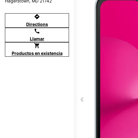
Hagerstown, MD 21742
directions
Directions
call
Llamar
shopping_cart
Productos en existencia