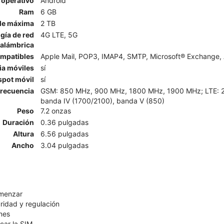
 operativo
Android
Ram
6 GB
le máxima
2 TB
gía de red
4G LTE, 5G
nalámbrica
ompatibles
Apple Mail, POP3, IMAP4, SMTP, Microsoft® Exchange, 
ia móviles
sí
spot móvil
sí
recuencia
GSM: 850 MHz, 900 MHz, 1800 MHz, 1900 MHz; LTE: 2, 4,
banda IV (1700/2100), banda V (850)
Peso
7.2 onzas
Duración
0.36 pulgadas
Altura
6.56 pulgadas
Ancho
3.04 pulgadas
omenzar
ridad y regulación
nes
car la SIM