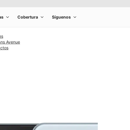
es
ans Avenue
uctos
rge product image at a time. Use the Previous and Next buttons to m