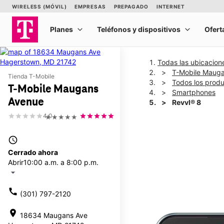
Todas las ubicacion
T-Mobile Maug
Tienda T-Mobile
Todos los prod
T-Mobile Maugans
Smartphones
Avenue
Revvl® 8
4.0
★★★★★
This carousel shows one la
access_time
Cerrado ahora
Abrir
10:00 a.m. a 8:00 p.m.
arrow_drop_down
call
(301) 797-2120
location_on
18634 Maugans Ave