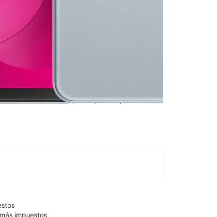
n T-Mobile
Maugans
lo está confirmado como disponible para comprar. Última
olumn of small thumbnails. Selecting a thumbnail will change the main 
estos
9 más impuestos