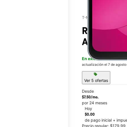
T-Mobile®
Revvl® 8
e
Avenue
En existencia
Este artícu
actualización el 7 de agosto
sell
Ver 5 ofertas
Desde
$7.50/mo.
por 24 meses
Hoy
This carousel contains a c
$0.00
de pago inicial + impu
Precio regular: $179.9