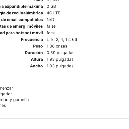
a expandible máxima
0 GB
ía de red inalámbrica
4G LTE
 de email compatibles
N/D
rtas de emerg. móviles
false
ad para hotspot móvil
false
Frecuencia
LTE: 2, 4, 12, 66
Peso
1.38 onzas
Duración
0.59 pulgadas
Altura
1.93 pulgadas
Ancho
1.93 pulgadas
omenzar
rgador
ridad y garantía
nes