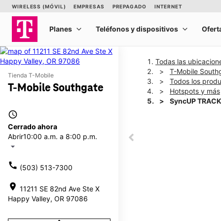
Todas las ubicacion
T-Mobile South
Tienda T-Mobile
Todos los prod
T-Mobile Southgate
Hotspots y más
SyncUP TRACK
access_time
Cerrado ahora
This carousel shows one la
Abrir
10:00 a.m. a 8:00 p.m.
This carousel contains a c
arrow_drop_down
call
(503) 513-7300
location_on
11211 SE 82nd Ave Ste X
Happy Valley, OR 97086