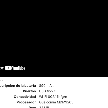
es
scripción de la batería
890 mAh
Puertos
USB tipo C
Conectividad
Wi-Fi 802.11b/g/n
Procesador
Qualcomm MDM9205
Ram
32 MB