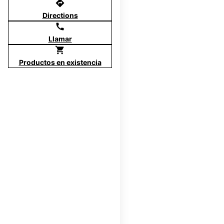
directions
Directions
call
Llamar
shopping_cart
Productos en existencia