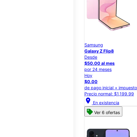
Samsung
Galaxy Z Flip8
Desde
$50.00 al mes
por 24 meses
Hoy
$0.00
de pago inicial + impuest
Precio normal: $1,199.99
location_on
En existencia
Ver 6 ofertas