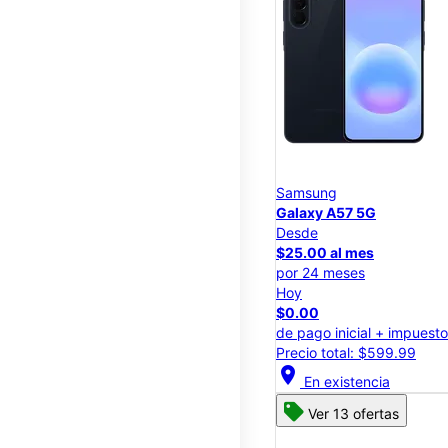
Samsung
Galaxy A57 5G
Desde
$25.00 al mes
por 24 meses
Hoy
$0.00
de pago inicial + impuest
Precio total: $599.99
location_on
En existencia
Ver 13 ofertas