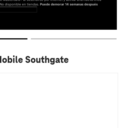
. No disponible en tiendas.
Puede demorar 14 semanas después
er términos completos
Mobile Southgate