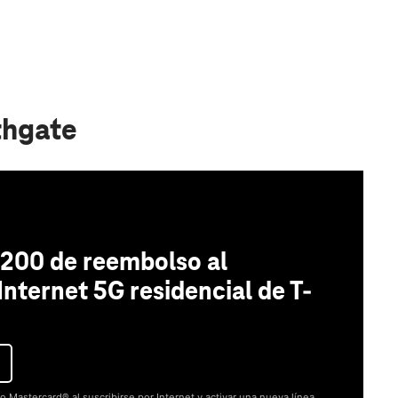
thgate
200 de reembolso al
 Internet 5G residencial de T-
o Mastercard® al suscribirse por Internet y activar una nueva línea