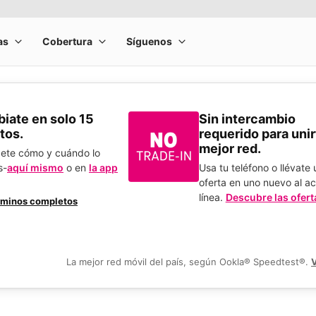
​Cámbiate en solo 15
Sin intercambio
tos.
requerido para unirt
mejor red.
bete cómo y cuándo lo
s-
aquí mismo
o en
la app
Usa tu teléfono o llévate
.
oferta en uno nuevo al ac
línea.
Descubre las ofert
rminos completos
La mejor red móvil del país, según Ookla® Speedtest®.
V