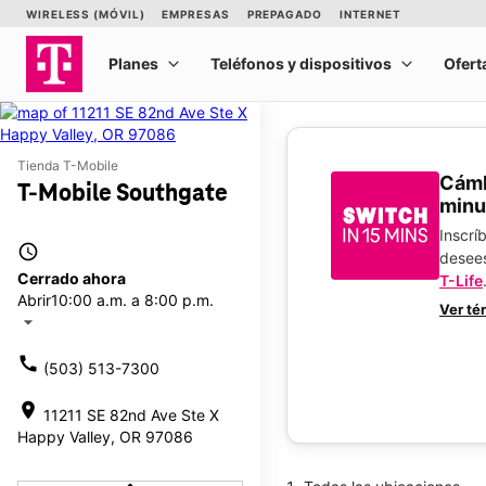
Tienda T-Mobile
​​​​​​
T-Mobile Southgate
minu
Inscrí
access_time
desee
Cerrado ahora
T-Life
Abrir
10:00 a.m. a 8:00 p.m.
Ver té
arrow_drop_down
call
(503) 513-7300
location_on
11211 SE 82nd Ave Ste X
Happy Valley, OR 97086