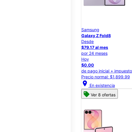
Samsung
Galaxy Z Fold8
Desde
$79.17 al mes
por 24 meses
Hoy
$0.00
de pago inicial + impuest
Precio normal: $1,899.99
location_on
En existencia
Ver 8 ofertas