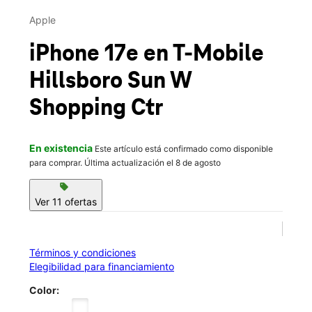
This carousel contains a column of small thumbnails. Selecting 
Jue.:
Cerrado temporalmente
Vie.:
Cerrado temporalmente
Apple
Sáb.:
Cerrado temporalmente
location_on
iPhone 17e
en T-Mobile
1300 SW Oak Street Suite A-1 Hillsboro, OR 97123
Hillsboro Sun W
Esta tienda está cerrada temporalmente. Estaremos
encantados de atenderte en una tienda cercana y
Shopping Ctr
volveremos a estar a tu servicio en este lugar pronto.
En existencia
Este artículo está confirmado como disponible
para comprar. Última actualización el 8 de agosto
sell
Ver 11 ofertas
Términos y condiciones
Elegibilidad para financiamiento
Color: