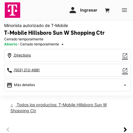
Minorista autorizado de T-Mobile
T-Mobile Hillsboro Sun W Shopping Ctr
Cerrado temporalmente
Abierto
:
Cerrado temporalmente
arrow_drop_down
location_on
open_in_new
Directions
call
open_in_new
(503) 213-4681
storefront
arrow_drop_down
Más detalles
warning
Dom.: cerrado temporalmente
access_time
Todos los productos: T-Mobile Hillsboro Sun W
Shopping Ctr
Dom.:
Cerrado temporalmente
Lun.:
Cerrado temporalmente
Mar.:
Cerrado temporalmente
This carousel shows one large product image at a time. Use th
Mié.:
Cerrado temporalmente