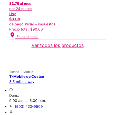
$3.75 al mes
por 24 meses
Hoy
$0.00
de pago inicial + impuestos
Precio total: $90.00
location_on
En existencia
Ver todos los productos
Tienda T-Mobile
T-Mobile de Costco
3.5 miles away
access_time
Dom.:
9:00 a.m. a 6:00 p.m.
call
(503) 420-9509
location_on