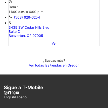
access_time
Dom.:
11:00 a.m. a 6:00 p.m.
call
(503) 626-6254
location_on
3435 SW Cedar Hills Blvd
Suite C
Beaverton, OR 97005
Ver
¿Buscas más?
Ver todas las tiendas en Oregon