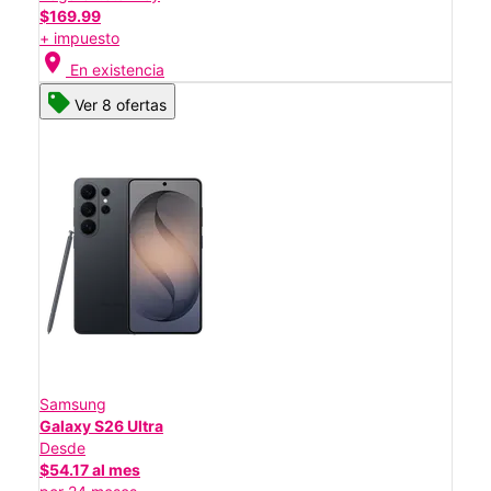
$169.99
+ impuesto
location_on
En existencia
Ver 8 ofertas
Samsung
Galaxy S26 Ultra
Desde
$54.17 al mes