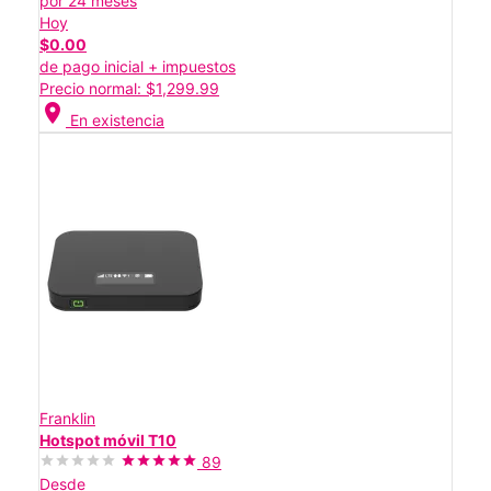
por 24 meses
Hoy
$0.00
de pago inicial + impuestos
Precio normal: $1,299.99
location_on
En existencia
Franklin
Hotspot móvil T10
89
Desde