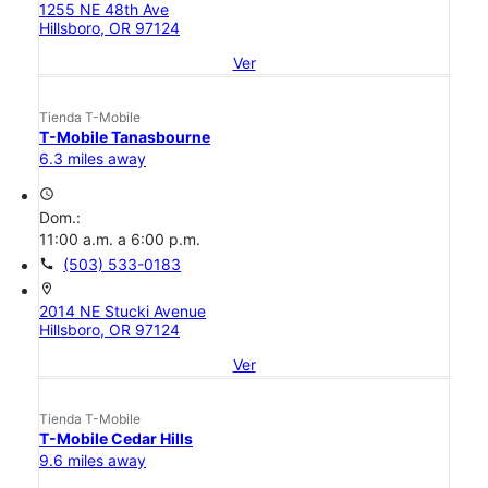
1255 NE 48th Ave
Hillsboro, OR 97124
Ver
Tienda T-Mobile
T-Mobile Tanasbourne
6.3 miles away
access_time
Dom.:
11:00 a.m. a 6:00 p.m.
call
(503) 533-0183
location_on
2014 NE Stucki Avenue
Hillsboro, OR 97124
Ver
Tienda T-Mobile
T-Mobile Cedar Hills
9.6 miles away