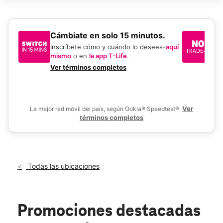
Sáb.:
9:00 a.m. a 7:00 p.m.
Dom.:
9:00 a.m. a 6:00 p.m.
Lun.:
9:00 a.m. a 8:30 p.m.
Mar.:
9:00 a.m. a 8:30 p.m.
​​​​​​​Cámbiate en solo 15 minutos.
Si
Mié.:
9:00 a.m. a 8:30 p.m.
un
Inscríbete cómo y cuándo lo desees-
aquí
location_on
mismo
o en
la app T-Life
.
Us
1255 NE 48th Ave Hillsboro, OR 97124
en
Ver términos completos
De
Ver
La mejor red móvil del país, según Ookla® Speedtest®.
términos completos
Todas las ubicaciones
Promociones destacadas