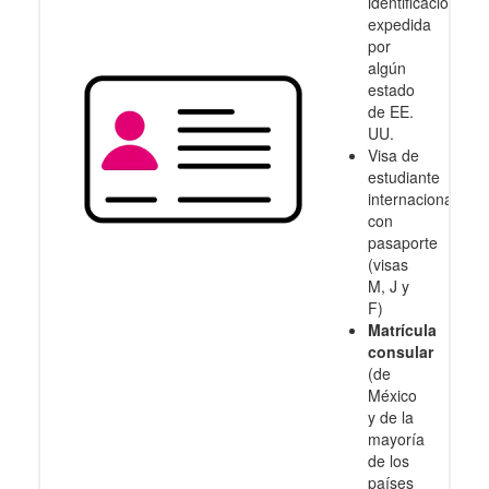
identificación
expedida
por
algún
estado
de EE.
UU.
Visa de
estudiante
internacional
con
pasaporte
(visas
M, J y
F)
Matrícula
consular
(de
México
y de la
mayoría
de los
países