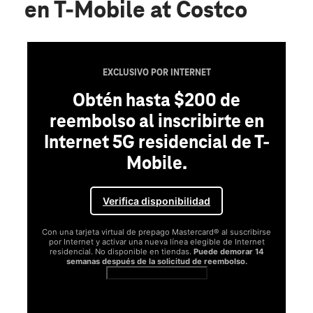
en T-Mobile at Costco
EXCLUSIVO POR INTERNET
Obtén hasta $200 de
reembolso al inscribirte en
Internet 5G residencial de T-
Mobile.
Verifica disponibilidad
Con una tarjeta virtual de prepago Mastercard® al suscribirse
por Internet y activar una nueva línea elegible de Internet
residencial. No disponible en tiendas.
Puede demorar 14
semanas después de la solicitud de reembolso.
Ver términos completos
SA