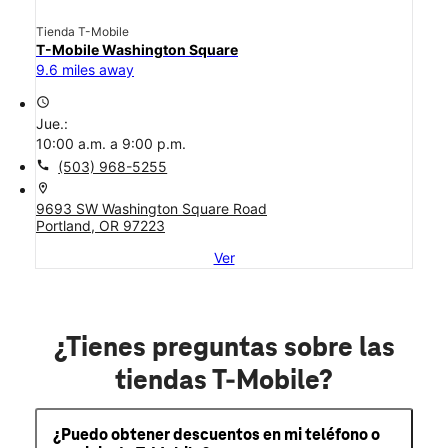
Tienda T-Mobile
T-Mobile Washington Square
9.6 miles away
access_time
Jue.:
10:00 a.m. a 9:00 p.m.
call
(503) 968-5255
location_on
9693 SW Washington Square Road
Portland, OR 97223
Ver
¿Tienes preguntas sobre las
tiendas T-Mobile?
¿Puedo obtener descuentos en mi teléfono o