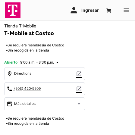
Tienda T-Mobile
T-Mobile at Costco
Se requiere membresía de Costco
Sin recogida en la tienda
Abierto
:
9:00 a.m. - 8:30 p.m.
arrow_drop_down
location_on
open_in_new
Directions
call
open_in_new
(503) 420-9509
storefront
arrow_drop_down
Más detalles
Abrir
access_time
Se requiere membresía de Costco
Jue.:
9:00 a.m. a 8:30 p.m.
Sin recogida en la tienda
Vie.:
9:00 a.m. a 8:30 p.m.