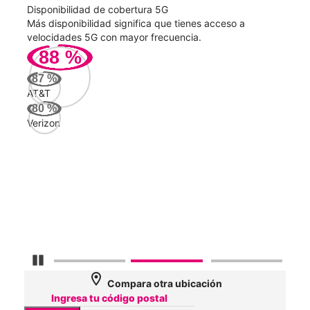
Disponibilidad de cobertura 5G
Velo
ad
Más disponibilidad significa que tienes acceso a
Mayo
le.
velocidades 5G con mayor frecuencia.
vide
88
%
89
87
%
Mbp
AT&T
80
%
Verizon
AT&
149
Mbp
Veri
90
Mbp
Detener carrusel
location_on
Compara otra ubicación