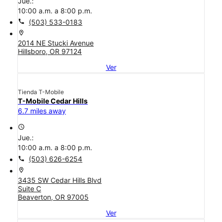
Jue.:
10:00 a.m. a 8:00 p.m.
call
(503) 533-0183
location_on
2014 NE Stucki Avenue
Hillsboro, OR 97124
Ver
Tienda T-Mobile
T-Mobile Cedar Hills
6.7 miles away
access_time
Jue.:
10:00 a.m. a 8:00 p.m.
call
(503) 626-6254
location_on
3435 SW Cedar Hills Blvd
Suite C
Beaverton, OR 97005
Ver