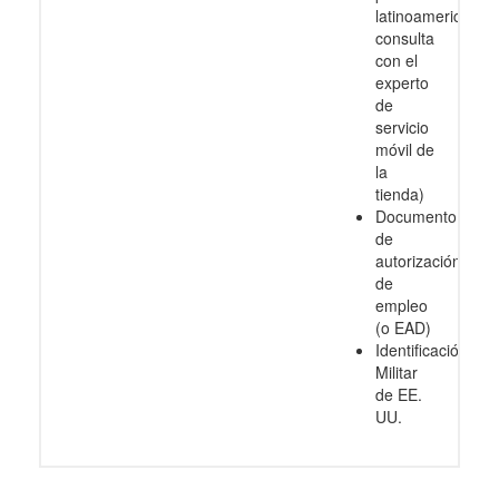
latinoamericanos
consulta
con el
experto
de
servicio
móvil de
la
tienda)
Documento
de
autorización
de
empleo
(o EAD)
Identificación
Militar
de EE.
UU.