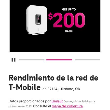
D
S
Obt
fun
O
Detener carrusel
Rendimiento de la red de
T-Mobile
en
97124
, Hillsboro, OR
Datos proporcionados por
Umlaut
Desde julio de 2025 hasta
Consulte el
mapa de cobertura
diciembre de 2025