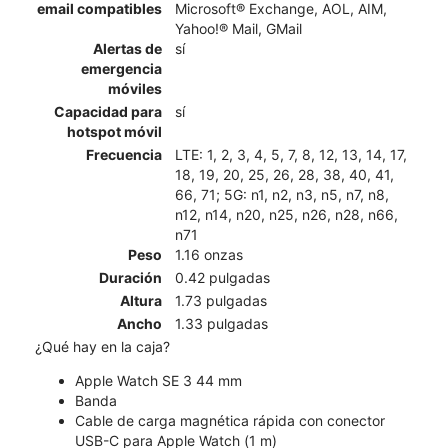
email compatibles
Microsoft® Exchange, AOL, AIM,
Yahoo!® Mail, GMail
Alertas de
sí
emergencia
móviles
Capacidad para
sí
hotspot móvil
Frecuencia
LTE: 1, 2, 3, 4, 5, 7, 8, 12, 13, 14, 17,
18, 19, 20, 25, 26, 28, 38, 40, 41,
66, 71; 5G: n1, n2, n3, n5, n7, n8,
n12, n14, n20, n25, n26, n28, n66,
n71
Peso
1.16 onzas
Duración
0.42 pulgadas
Altura
1.73 pulgadas
Ancho
1.33 pulgadas
¿Qué hay en la caja?
Apple Watch SE 3 44 mm
Banda
Cable de carga magnética rápida con conector
USB-C para Apple Watch (1 m)