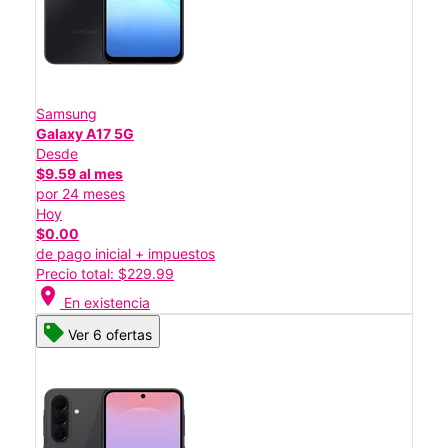
Samsung
Galaxy A17 5G
Desde
$9.59 al mes
por 24 meses
Hoy
$0.00
de pago inicial + impuestos
Precio total: $229.99
location_on
En existencia
Ver 6 ofertas