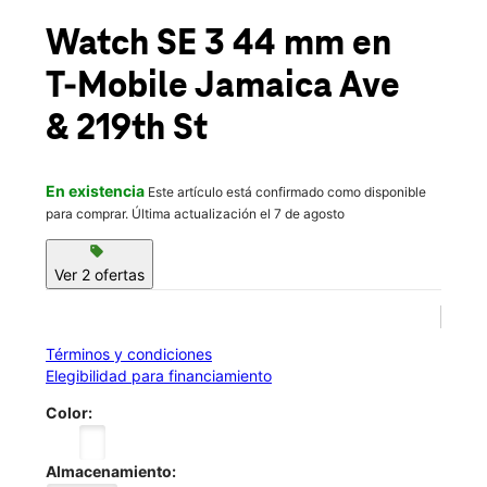
Jue.:
10:00 a.m. a 8:00 p.m.
location_on
Watch SE 3 44 mm
en
219-07 Jamaica Ave Jamaica, NY 11428
T-Mobile
Jamaica Ave
& 219th St
En existencia
Este artículo está confirmado como disponible
para comprar. Última actualización el 7 de agosto
sell
Ver 2 ofertas
Términos y condiciones
Elegibilidad para financiamiento
Color:
Almacenamiento: