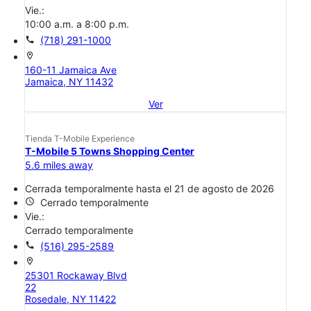
Vie.:
10:00 a.m. a 8:00 p.m.
call
(718) 291-1000
location_on
160-11 Jamaica Ave
Jamaica, NY 11432
Ver
Tienda T-Mobile Experience
T-Mobile 5 Towns Shopping Center
5.6 miles away
Cerrada temporalmente hasta el 21 de agosto de 2026
access_time
Cerrado temporalmente
Vie.:
Cerrado temporalmente
call
(516) 295-2589
location_on
25301 Rockaway Blvd
22
Rosedale, NY 11422