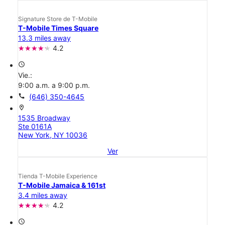
Signature Store de T-Mobile
T-Mobile Times Square
13.3 miles away
4.2
access_time
Vie.:
9:00 a.m. a 9:00 p.m.
call
(646) 350-4645
location_on
1535 Broadway
Ste 0161A
New York, NY 10036
Ver
Tienda T-Mobile Experience
T-Mobile Jamaica & 161st
3.4 miles away
4.2
access_time