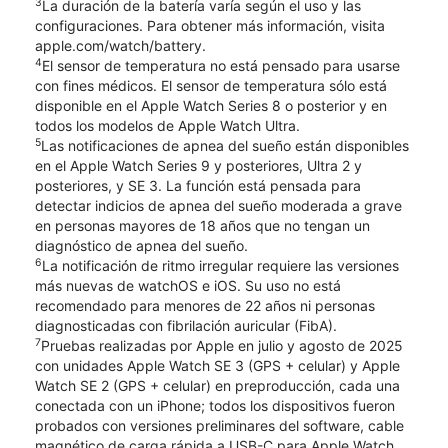
3
La duración de la batería varía según el uso y las
configuraciones. Para obtener más información, visita
apple.com/watch/battery.
4
El sensor de temperatura no está pensado para usarse
con fines médicos. El sensor de temperatura sólo está
disponible en el Apple Watch Series 8 o posterior y en
todos los modelos de Apple Watch Ultra.
5
Las notificaciones de apnea del sueño están disponibles
en el Apple Watch Series 9 y posteriores, Ultra 2 y
posteriores, y SE 3. La función está pensada para
detectar indicios de apnea del sueño moderada a grave
en personas mayores de 18 años que no tengan un
diagnóstico de apnea del sueño.
6
La notificación de ritmo irregular requiere las versiones
más nuevas de watchOS e iOS. Su uso no está
recomendado para menores de 22 años ni personas
diagnosticadas con fibrilación auricular (FibA).
7
Pruebas realizadas por Apple en julio y agosto de 2025
con unidades Apple Watch SE 3 (GPS + celular) y Apple
Watch SE 2 (GPS + celular) en preproducción, cada una
conectada con un iPhone; todos los dispositivos fueron
probados con versiones preliminares del software, cable
magnético de carga rápida a USB-C para Apple Watch