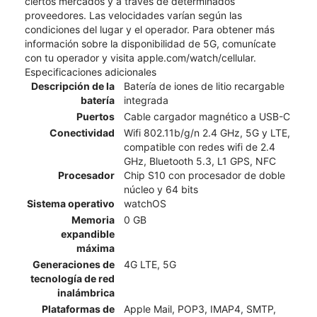
ciertos mercados y a través de determinados
proveedores. Las velocidades varían según las
condiciones del lugar y el operador. Para obtener más
información sobre la disponibilidad de 5G, comunícate
con tu operador y visita apple.com/watch/cellular.
Especificaciones adicionales
Descripción de la
Batería de iones de litio recargable
batería
integrada
Puertos
Cable cargador magnético a USB-C
Conectividad
Wifi 802.11b/g/n 2.4 GHz, 5G y LTE,
compatible con redes wifi de 2.4
GHz, Bluetooth 5.3, L1 GPS, NFC
Procesador
Chip S10 con procesador de doble
núcleo y 64 bits
Sistema operativo
watchOS
Memoria
0 GB
expandible
máxima
Generaciones de
4G LTE, 5G
tecnología de red
inalámbrica
Plataformas de
Apple Mail, POP3, IMAP4, SMTP,