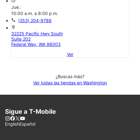
access_time
Jue.:
10:00 a.m. a 8:00 p.m.
call
(253) 204-9788
location_on
32225 Pacific Hwy South
Suite 202
Federal Way, WA 98003
Ver
¿Buscas más?
Ver todas las tiendas en Washington