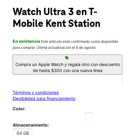
Mié.:
10:00 a.m. a 8:00 p.m.
location_on
Watch Ultra 3
en T-
438 Ramsay Way 109 Kent, WA 98032
Mobile
Kent Station
En existencia
Este artículo está confirmado como disponible
para comprar. Última actualización el 6 de agosto
sell
Compra un Apple Watch y regala otro con descuento
de hasta $300 con una nueva línea
Términos y condiciones
Elegibilidad para financiamiento
Color:
Almacenamiento:
64 GB