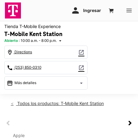
Tienda T-Mobile Experience
T-Mobile Kent Station
Abierto
:
10:00 a.m. - 8:00 p.m.
arrow_drop_down
location_on
open_in_new
Directions
call
open_in_new
(253) 850-0310
storefront
arrow_drop_down
Más detalles
Abrir
access_time
Jue.:
10:00 a.m. a 8:00 p.m.
Todos los productos: T-Mobile Kent Station
Vie.:
10:00 a.m. a 8:00 p.m.
Sáb.:
10:00 a.m. a 8:00 p.m.
Dom.:
11:00 a.m. a 6:00 p.m.
This carousel shows one large product image at a time. Use th
Lun.:
10:00 a.m. a 8:00 p.m.
This carousel contains a column of small thumbnails. Selecting 
Mar.:
10:00 a.m. a 8:00 p.m.
Apple