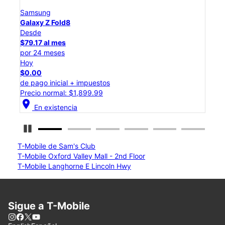
Samsung
Galaxy Z Flip8
Desde
$50.00 al mes
por 24 meses
Hoy
$0.00
de pago inicial + impuestos
Precio normal: $1,199.99
location_on
En existencia
Detener carrusel
T-Mobile de Sam's Club
T-Mobile Oxford Valley Mall - 2nd Floor
T-Mobile Langhorne E Lincoln Hwy