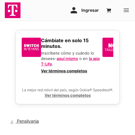
​​​​​​​Cámbiate en solo 15
Sin i
minutos.
reque
mejor
Inscríbete cómo y cuándo lo
desees-
aquí mismo
o en
la app
Usa tu 
T-Life
.
gran o
activar
Ver términos completos
ofertas
La mejor red móvil del país, según Ookla® Speedtest®.
Ver términos completos
Pensilvania