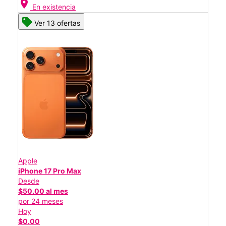
location_on
En existencia
Ver 13 ofertas
Apple
iPhone 17 Pro Max
Desde
$50.00 al mes
por 24 meses
Hoy
$0.00