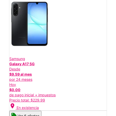
Samsung
Galaxy A17 5G
Desde
$9.59 al mes
por 24 meses
Hoy
$0.00
de pago inicial + impuestos
Precio total: $229.99
location_on
En existencia
Ver 6 ofertas