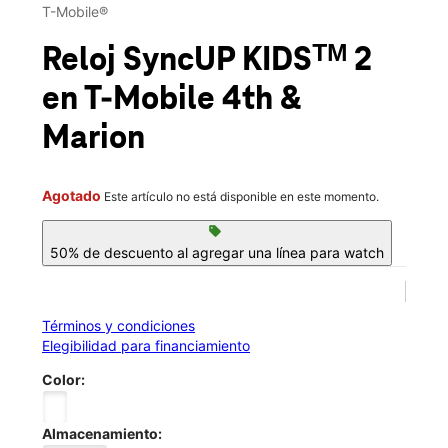
Lun.:
10:00 a.m. a 7:00 p.m.
T-Mobile®
Mar.:
10:00 a.m. a 7:00 p.m.
location_on
Reloj SyncUP KIDSᵀᴹ 2
2111 S 4th Street Leavenworth, KS 66048
en T-Mobile
4th &
Marion
Agotado
Este artículo no está disponible en este momento.
sell
50% de descuento al agregar una línea para watch
Términos y condiciones
Elegibilidad para financiamiento
Color:
Almacenamiento: