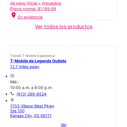
de pago inicial + impuestos
Precio normal: $1,199.99
location_on
En existencia
Ver todos los productos
Tienda T-Mobile Experience
T-Mobile de Legends Outlets
12.7 miles away
access_time
Mié.:
10:00 a.m. a 8:00 p.m.
call
(913) 299-8524
location_on
1703 Village West Pkwy
Ste 100
Kansas City, KS 66111
Ver