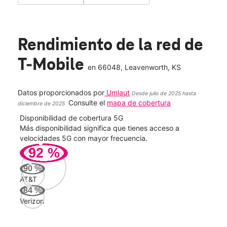
Rendimiento de la red de
T-Mobile
en
66048
, Leavenworth, KS
Datos proporcionados por
Umlaut
Desde julio de 2025 hasta
Consulte el
mapa de cobertura
diciembre de 2025
Disponibilidad de cobertura 5G
Velo
ad
Más disponibilidad significa que tienes acceso a
Mayo
le.
velocidades 5G con mayor frecuencia.
vide
92
%
142
90
%
Mbp
AT&T
84
%
Verizon
AT&
158
Mbp