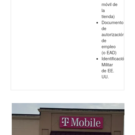
móvil de
la
tienda)
Documento
de
autorización
de
empleo
(o EAD)
Identificación
Militar
de EE.
UU.