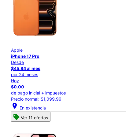
Apple
iPhone 17 Pro
Desde
$45.84 al mes
por 24 meses
Hoy
$0.00
de pago inicial + impuestos
Precio normal: $1,099.99
location_on
En existencia
Ver 11 ofertas