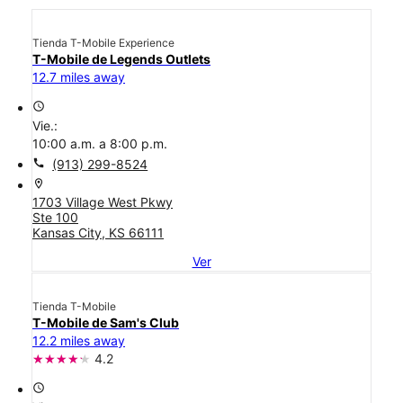
Tienda T-Mobile Experience
T-Mobile de Legends Outlets
12.7 miles away
access_time
Vie.:
10:00 a.m. a 8:00 p.m.
call
(913) 299-8524
location_on
1703 Village West Pkwy
Ste 100
Kansas City, KS 66111
Ver
Tienda T-Mobile
T-Mobile de Sam's Club
12.2 miles away
4.2
access_time