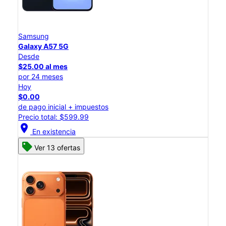
Samsung
Galaxy A57 5G
Desde
$25.00 al mes
por 24 meses
Hoy
$0.00
de pago inicial + impuestos
Precio total: $599.99
location_on
En existencia
Ver 13 ofertas