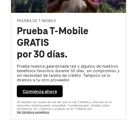
PRUEBA DE T-MOBILE
Prueba T-Mobile
GRATIS
por 30 días.
Prueba nuestra galardonada red y algunos de nuestros
beneficios favoritos durante 30 días, sin compromiso y
sin necesidad de tarjeta de crédito. Tampoco se lo
diremos a tu otro proveedor
Comienza ahora
Se requiere ser usuario de una red que no sea T-Mobile y disponer de un
dispositivo desbloqueado compatible. 1 prueba/usuario. Detalles sobre
dispositivos 5G, cobertura y pruebas en es.T-Mobile.com.
Ver términos completos