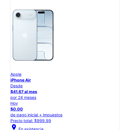
Apple
iPhone Air
Desde
$41.67 al mes
por 24 meses
Hoy
$0.00
de pago inicial + impuestos
Precio total: $999.99
location_on
En existencia