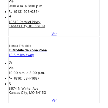
Vie.:
9:00 a.m. a 8:00 p.m.
call
(913) 203-0354
location_on
10510 Parallel Pkwy
Kansas City, KS 66109
Ver
Tienda T-Mobile
T-Mobile de Zona Rosa
13.5 miles away
access_time
Vie.:
10:00 a.m. a 8:00 p.m.
call
(816) 584-1687
location_on
8674 N Winter Ave
Kansas City, MO 64153
Ver