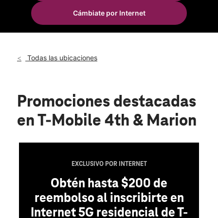
Mié.:
10:00 a.m. a 7:00 p.m.
Cámbiate por Internet
Jue.:
10:00 a.m. a 7:00 p.m.
location_on
2111 S 4th Street Leavenworth, KS 66048
Todas las ubicaciones
Promociones destacadas
en T-Mobile 4th & Marion
EXCLUSIVO POR INTERNET
Obtén hasta $200 de
reembolso al inscribirte en
Internet 5G residencial de T-