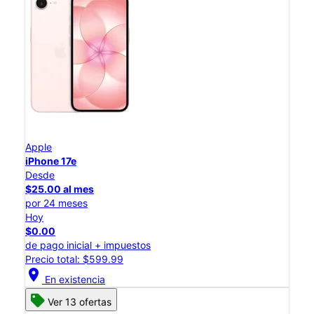
Apple
iPhone 17e
Desde
$25.00 al mes
por 24 meses
Hoy
$0.00
de pago inicial + impuestos
Precio total: $599.99
location_on
En existencia
Ver 13 ofertas