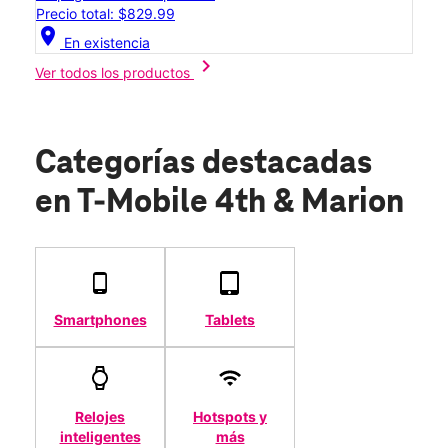
Precio total: $829.99
location_on
En existencia
chevron_right
Ver todos los productos
Categorías destacadas
en T-Mobile 4th & Marion
Smartphones
Tablets
Relojes
Hotspots y
inteligentes
más