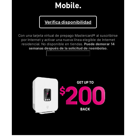
Mobile.
Verifica disponibilidad
Con una tarjeta virtual de prepago Mastercard® al suscribirse
por Internet y activar una nueva línea elegible de Internet
residencial. No disponible en tiendas.
Puede demorar 14
semanas después de la solicitud de reembolso.
Ver términos completos
SA
D
S
Obt
fun
O