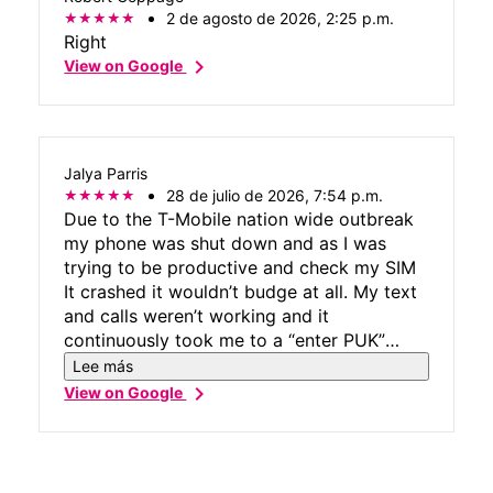
2 de agosto de 2026, 2:25 p.m.
Right
chevron_right
View on Google
Jalya Parris
28 de julio de 2026, 7:54 p.m.
Due to the T-Mobile nation wide outbreak
my phone was shut down and as I was
trying to be productive and check my SIM
It crashed it wouldn’t budge at all. My text
and calls weren’t working and it
continuously took me to a “enter PUK”
screen. I went in for help and a lady with
Lee más
cool tattoos was eager to fix it and she
chevron_right
View on Google
did! Not only was her customer service top
tier but she solved my problem with
quickness. Thank you.