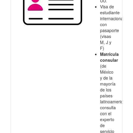
UU.
Visa de
estudiante
internacional
con
pasaporte
(visas
M, J y
F)
Matrícula
consular
(de
México
y de la
mayoría
de los
países
latinoamericanos
consulta
con el
experto
de
servicio