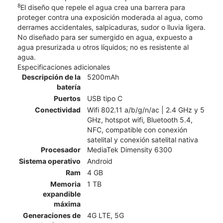
8
El diseño que repele el agua crea una barrera para
proteger contra una exposición moderada al agua, como
derrames accidentales, salpicaduras, sudor o lluvia ligera.
No diseñado para ser sumergido en agua, expuesto a
agua presurizada u otros líquidos; no es resistente al
agua.
Especificaciones adicionales
Descripción de la
5200mAh
batería
Puertos
USB tipo C
Conectividad
Wifi 802.11 a/b/g/n/ac | 2.4 GHz y 5
GHz, hotspot wifi, Bluetooth 5.4,
NFC, compatible con conexión
satelital y conexión satelital nativa
Procesador
MediaTek Dimensity 6300
Sistema operativo
Android
Ram
4 GB
Memoria
1 TB
expandible
máxima
Generaciones de
4G LTE, 5G