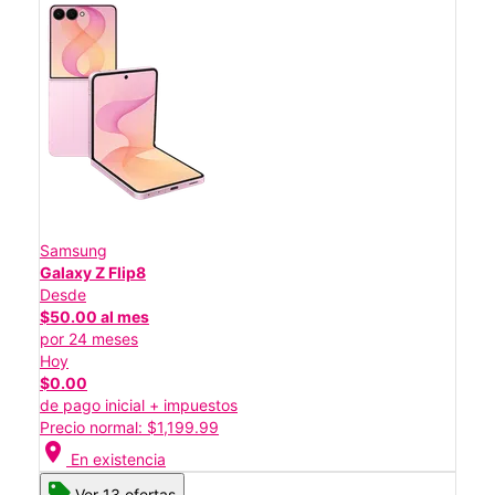
Samsung
Galaxy Z Flip8
Desde
$50.00 al mes
por 24 meses
Hoy
$0.00
de pago inicial + impuestos
Precio normal: $1,199.99
location_on
En existencia
Ver 13 ofertas