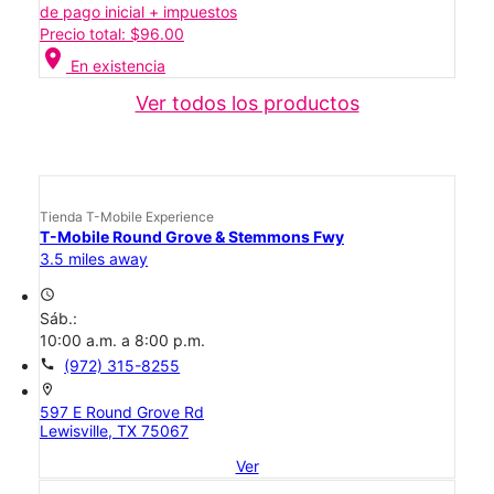
de pago inicial + impuestos
Precio total: $96.00
location_on
En existencia
Ver todos los productos
Tienda T-Mobile Experience
T-Mobile Round Grove & Stemmons Fwy
3.5 miles away
access_time
Sáb.:
10:00 a.m. a 8:00 p.m.
call
(972) 315-8255
location_on
597 E Round Grove Rd
Lewisville, TX 75067
Ver