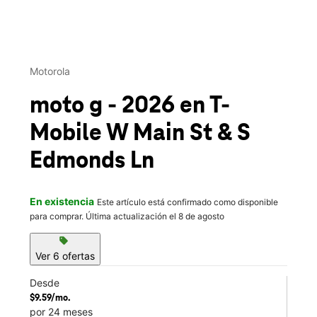
This carousel contains a column of small thumbnails. Selecting 
Motorola
moto g - 2026
en T-
Mobile
W Main St & S
Edmonds Ln
En existencia
Este artículo está confirmado como disponible
para comprar. Última actualización el 8 de agosto
sell
Ver 6 ofertas
Desde
$9.59/mo.
por 24 meses