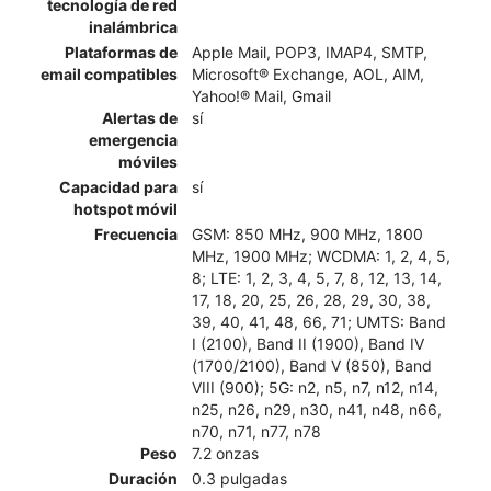
tecnología de red
inalámbrica
Plataformas de
Apple Mail, POP3, IMAP4, SMTP,
email compatibles
Microsoft® Exchange, AOL, AIM,
Yahoo!® Mail, Gmail
Alertas de
sí
emergencia
móviles
Capacidad para
sí
hotspot móvil
Frecuencia
GSM: 850 MHz, 900 MHz, 1800
MHz, 1900 MHz; WCDMA: 1, 2, 4, 5,
8; LTE: 1, 2, 3, 4, 5, 7, 8, 12, 13, 14,
17, 18, 20, 25, 26, 28, 29, 30, 38,
39, 40, 41, 48, 66, 71; UMTS: Band
I (2100), Band II (1900), Band IV
(1700/2100), Band V (850), Band
VIII (900); 5G: n2, n5, n7, n12, n14,
n25, n26, n29, n30, n41, n48, n66,
n70, n71, n77, n78
Peso
7.2 onzas
Duración
0.3 pulgadas