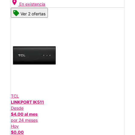
location_on
En existencia
Ver 2 ofertas
TCL
LINKPORT IK511
Desde
$4.00 al mes
por 24 meses
Hoy
$0.00