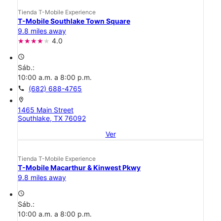
Tienda T-Mobile Experience
T-Mobile Southlake Town Square
9.8 miles away
4.0
access_time
Sáb.:
10:00 a.m. a 8:00 p.m.
call
(682) 688-4765
location_on
1465 Main Street
Southlake, TX 76092
Ver
Tienda T-Mobile Experience
T-Mobile Macarthur & Kinwest Pkwy
9.8 miles away
access_time
Sáb.:
10:00 a.m. a 8:00 p.m.