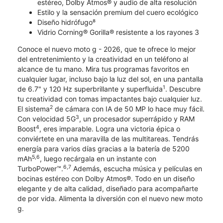
estéreo, Dolby Atmos® y audio de alta resolución
Estilo y la sensación premium del cuero ecológico
Diseño hidrófugo⁸
Vidrio Corning® Gorilla® resistente a los rayones 3
Conoce el nuevo moto g - 2026, que te ofrece lo mejor
del entretenimiento y la creatividad en un teléfono al
alcance de tu mano. Mira tus programas favoritos en
cualquier lugar, incluso bajo la luz del sol, en una pantalla
1
de 6.7" y 120 Hz superbrillante y superfluida
. Descubre
tu creatividad con tomas impactantes bajo cualquier luz.
2
El sistema
de cámara con IA de 50 MP lo hace muy fácil.
3
Con velocidad 5G
, un procesador superrápido y RAM
4
Boost
, eres imparable. Logra una victoria épica o
conviértete en una maravilla de las multitareas. Tendrás
energía para varios días gracias a la batería de 5200
5,6
mAh
, luego recárgala en un instante con
6,7
TurboPower™.
Además, escucha música y películas en
bocinas estéreo con Dolby Atmos®. Todo en un diseño
elegante y de alta calidad, diseñado para acompañarte
de por vida. Alimenta la diversión con el nuevo new moto
g.