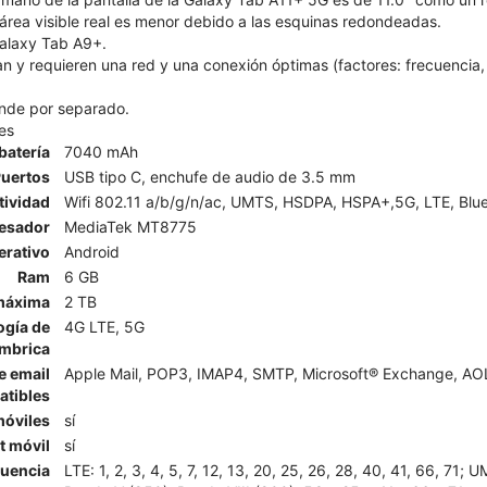
área visible real es menor debido a las esquinas redondeadas.
alaxy Tab A9+.
n y requieren una red y una conexión óptimas (factores: frecuencia, 
ende por separado.
es
batería
7040 mAh
uertos
USB tipo C, enchufe de audio de 3.5 mm
ividad
Wifi 802.11 a/b/g/n/ac, UMTS, HSDPA, HSPA+,5G, LTE, Blue
esador
MediaTek MT8775
erativo
Android
Ram
6 GB
máxima
2 TB
ogía de
4G LTE, 5G
ámbrica
e email
Apple Mail, POP3, IMAP4, SMTP, Microsoft® Exchange, AOL,
tibles
móviles
sí
t móvil
sí
cuencia
LTE: 1, 2, 3, 4, 5, 7, 12, 13, 20, 25, 26, 28, 40, 41, 66, 71