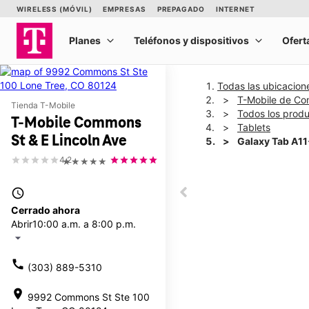
Todas las ubicacion
T-Mobile de Co
Tienda T-Mobile
Todos los prod
T-Mobile Commons
Tablets
St & E Lincoln Ave
Galaxy Tab A1
4.2
★★★★★
This carousel shows one la
access_time
This carousel contains a c
Cerrado ahora
Abrir
10:00 a.m. a 8:00 p.m.
arrow_drop_down
call
(303) 889-5310
location_on
9992 Commons St Ste 100