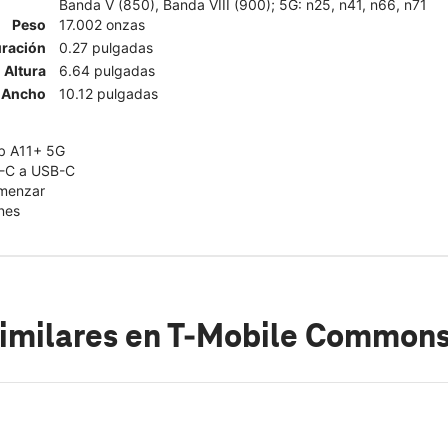
Banda V (850), Banda VIII (900); 5G: n25, n41, n66, n71
Peso
17.002 onzas
ración
0.27 pulgadas
Altura
6.64 pulgadas
Ancho
10.12 pulgadas
b A11+ 5G
B-C a USB-C
omenzar
nes
imilares
en T-Mobile Commons 