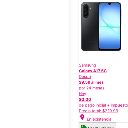
Samsung
Galaxy A17 5G
Desde
$9.59 al mes
por 24 meses
Hoy
$0.00
de pago inicial + impuest
Precio total: $229.99
location_on
En existencia