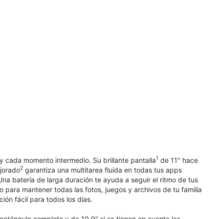
1
 y cada momento intermedio. Su brillante pantalla
de 11" hace
2
ejorado
garantiza una multitarea fluida en todas tus apps
a batería de larga duración te ayuda a seguir el ritmo de tus
 para mantener todas las fotos, juegos y archivos de tu familia
ión fácil para todos los días.
ectángulo completo y de 10.9" si se tienen en cuenta las