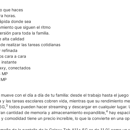
lo que haces
ra horas.
rápida donde sea
iento que siguen el ritmo
rsión para toda la familia.
 alta calidad
de realizar las tareas cotidianas
 refinada
s cara a cara
 instante
laxy, conectados
8 MP
5 MP
ueve con el día a día de tu familia: desde el trabajo hasta el juego
ra y las tareas escolares cobren vida, mientras que su rendimiento m
3
 5G,
todos pueden hacer streaming y descargar en cualquier lugar. Un
4
gran cantidad de memoria y almacenamiento expandible,
hay espacio
 y comodidad tiene un precio increíble, lo que la convierte en una opc
maño de la pantalla de la Galaxy Tab A11+ 5G es de 11.0" como un r