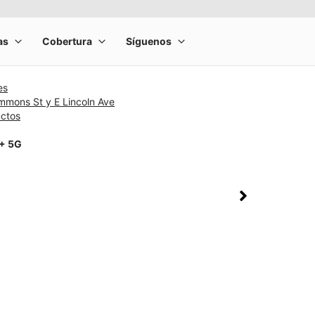
es
mmons St y E Lincoln Ave
uctos
1+ 5G
rge product image at a time. Use the Previous and Next buttons to m
olumn of small thumbnails. Selecting a thumbnail will change the main 