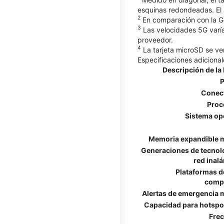
esquinas redondeadas. El 
2
En comparación con la G
3
Las velocidades 5G varía
proveedor.
4
La tarjeta microSD se v
Especificaciones adicional
Descripción de la 
P
Conect
Proc
Sistema op
Memoria expandible 
Generaciones de tecnol
red inal
Plataformas d
compa
Alertas de emergencia 
Capacidad para hotspo
Fre