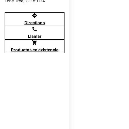
Lone Tree, CO 80124
directions
Directions
call
Llamar
shopping_cart
Productos en existencia