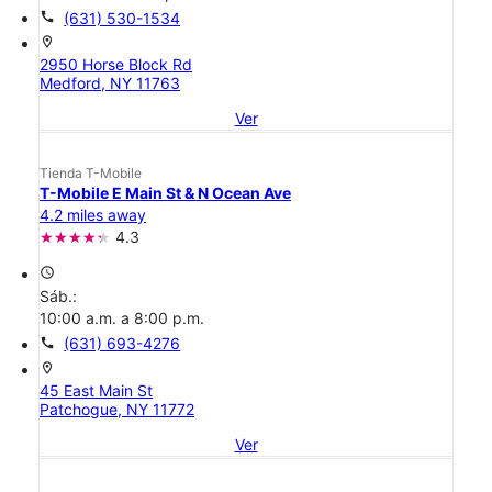
call
(631) 530-1534
location_on
2950 Horse Block Rd
Medford, NY 11763
Ver
Tienda T-Mobile
T-Mobile E Main St & N Ocean Ave
4.2 miles away
4.3
access_time
Sáb.:
10:00 a.m. a 8:00 p.m.
call
(631) 693-4276
location_on
45 East Main St
Patchogue, NY 11772
Ver