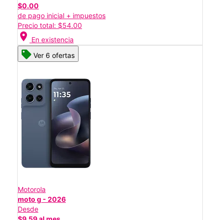
$0.00
de pago inicial + impuestos
Precio total: $54.00
location_on
En existencia
Ver 6 ofertas
Motorola
moto g - 2026
Desde
$9.59 al mes