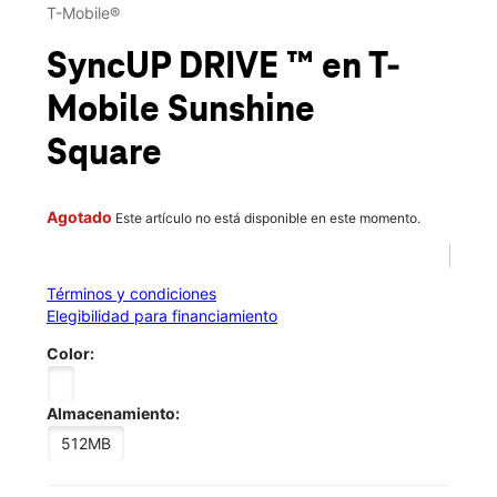
Jue.:
10:00 a.m. a 8:00 p.m.
T-Mobile®
Vie.:
10:00 a.m. a 8:00 p.m.
location_on
SyncUP DRIVE ™
en T-
700 Patchogue Yaphank Rd Ste 10 Medford, NY 11763
Mobile
Sunshine
Square
Agotado
Este artículo no está disponible en este momento.
Términos y condiciones
Elegibilidad para financiamiento
Color:
Almacenamiento:
512MB