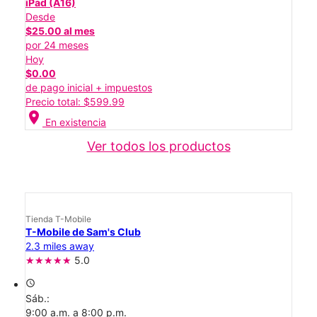
iPad (A16)
Desde
$25.00 al mes
por 24 meses
Hoy
$0.00
de pago inicial + impuestos
Precio total: $599.99
location_on
En existencia
Ver todos los productos
Tienda T-Mobile
T-Mobile de Sam's Club
2.3 miles away
5.0
access_time
Sáb.:
9:00 a.m. a 8:00 p.m.