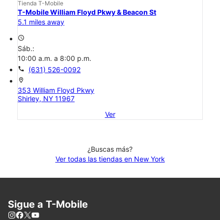
Tienda T-Mobile
T-Mobile William Floyd Pkwy & Beacon St
5.1 miles away
access_time
Sáb.:
10:00 a.m. a 8:00 p.m.
call
(631) 526-0092
location_on
353 William Floyd Pkwy
Shirley, NY 11967
Ver
¿Buscas más?
Ver todas las tiendas en New York