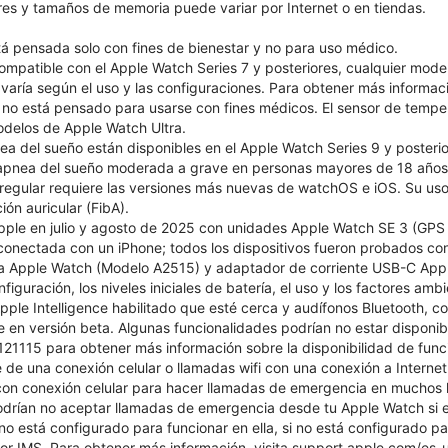
ores y tamaños de memoria puede variar por Internet o en tiendas.
tá pensada solo con fines de bienestar y no para uso médico.
ompatible con el Apple Watch Series 7 y posteriores, cualquier mode
 varía según el uso y las configuraciones. Para obtener más informac
 no está pensado para usarse con fines médicos. El sensor de temper
odelos de Apple Watch Ultra.
ea del sueño están disponibles en el Apple Watch Series 9 y posterio
e apnea del sueño moderada a grave en personas mayores de 18 años
 irregular requiere las versiones más nuevas de watchOS e iOS. Su 
ión auricular (FibA).
pple en julio y agosto de 2025 con unidades Apple Watch SE 3 (GPS +
onectada con un iPhone; todos los dispositivos fueron probados con
a Apple Watch (Modelo A2515) y adaptador de corriente USB-C Appl
nfiguración, los niveles iniciales de batería, el uso y los factores ambi
ple Intelligence habilitado que esté cerca y audífonos Bluetooth, con
le en versión beta. Algunas funcionalidades podrían no estar disponib
1115 para obtener más información sobre la disponibilidad de funcio
de una conexión celular o llamadas wifi con una conexión a Interne
n conexión celular para hacer llamadas de emergencia en muchos lu
odrían no aceptar llamadas de emergencia desde tu Apple Watch si e
 no está configurado para funcionar en ella, si no está configurado par
r IMS. Para obtener más información, visita support.apple.com/es-