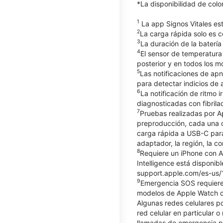
*La disponibilidad de col
1
La app Signos Vitales es
2
La carga rápida solo es c
3
La duración de la batería
4
El sensor de temperatura
posterior y en todos los m
5
Las notificaciones de apn
para detectar indicios d
6
La notificación de ritmo
diagnosticadas con fibrilac
7
Pruebas realizadas por A
preproducción, cada una c
carga rápida a USB-C par
adaptador, la región, la co
8
Requiere un iPhone con Ap
Intelligence está disponib
support.apple.com/es-us/12
9
Emergencia SOS requiere 
modelos de Apple Watch co
Algunas redes celulares p
red celular en particular o
llamadas de emergencia po