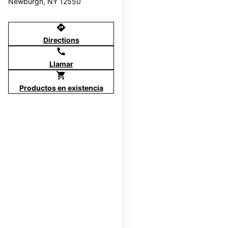
Newburgh, NY 12550
directions
Directions
call
Llamar
shopping_cart
Productos en existencia