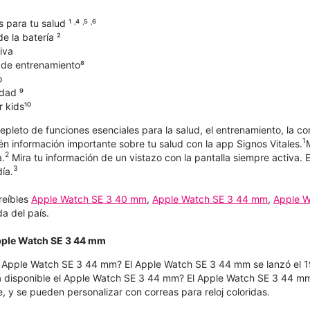
ara tu salud ¹ ˒⁴ ˒⁵ ˒⁶
e la batería ²
iva
de entrenamiento⁸
o
dad ⁹
 kids¹⁰
epleto de funciones esenciales para la salud, el entrenamiento, la co
1
n información importante sobre tu salud con la app Signos Vitales.
2
a.
Mira tu información de un vistazo con la pantalla siempre activa.
3
ía.
reíbles
Apple Watch SE 3 40 mm
,
Apple Watch SE 3 44 mm
,
Apple W
a del país.
Apple Watch SE 3 44 mm
l Apple Watch SE 3 44 mm? El Apple Watch SE 3 44 mm se lanzó el 
á disponible el Apple Watch SE 3 44 mm? El Apple Watch SE 3 44 mm e
 y se pueden personalizar con correas para reloj coloridas.