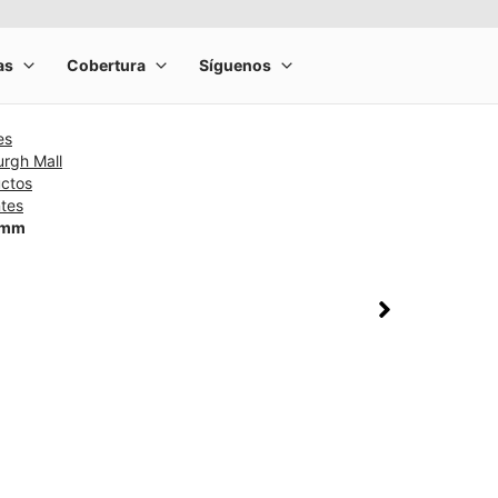
es
rgh Mall
uctos
ntes
 mm
rge product image at a time. Use the Previous and Next buttons to m
olumn of small thumbnails. Selecting a thumbnail will change the main 