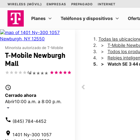
Todas las ubicacion
T-Mobile Newbu
Minorista autorizado de T-Mobile
Todos los prod
T-Mobile Newburgh
Relojes intelige
Mall
Watch SE 3 44
4.1
★★★★★
This carousel shows one la
access_time
This carousel contains a c
Cerrado ahora
Abrir
10:00 a.m. a 8:00 p.m.
arrow_drop_down
call
(845) 784-4452
location_on
1401 Ny-300 1057