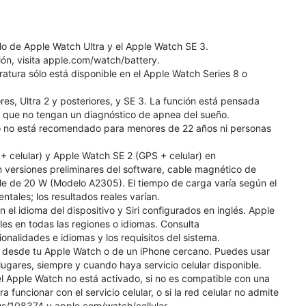
lo de Apple Watch Ultra y el Apple Watch SE 3.
ión, visita apple.com/watch/battery.
atura sólo está disponible en el Apple Watch Series 8 o
res, Ultra 2 y posteriores, y SE 3. La función está pensada
 que no tengan un diagnóstico de apnea del sueño.
uso no está recomendado para menores de 22 años ni personas
 celular) y Apple Watch SE 2 (GPS + celular) en
 versiones preliminares del software, cable magnético de
e de 20 W (Modelo A2305). El tiempo de carga varía según el
entales; los resultados reales varían.
 el idioma del dispositivo y Siri configurados en inglés. Apple
les en todas las regiones o idiomas. Consulta
nalidades e idiomas y los requisitos del sistema.
t desde tu Apple Watch o de un iPhone cercano. Puedes usar
gares, siempre y cuando haya servicio celular disponible.
l Apple Watch no está activado, si no es compatible con una
a funcionar con el servicio celular, o si la red celular no admite
us/108374 y apple.com/watch/cellular.