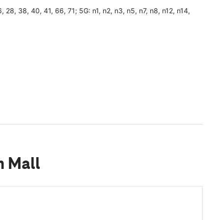
26, 28, 38, 40, 41, 66, 71; 5G: n1, n2, n3, n5, n7, n8, n12, n14,
h Mall