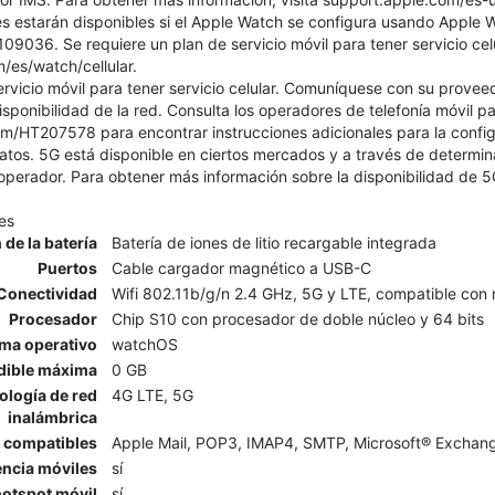
s estarán disponibles si el Apple Watch se configura usando Apple W
9036. Se requiere un plan de servicio móvil para tener servicio celu
m/es/watch/cellular.
ervicio móvil para tener servicio celular. Comuníquese con su prove
isponibilidad de la red. Consulta los operadores de telefonía móvil pa
m/HT207578 para encontrar instrucciones adicionales para la config
atos. 5G está disponible en ciertos mercados y a través de determi
 operador. Para obtener más información sobre la disponibilidad de 5
es
 de la batería
Batería de iones de litio recargable integrada
Puertos
Cable cargador magnético a USB-C
Conectividad
Wifi 802.11b/g/n 2.4 GHz, 5G y LTE, compatible con 
Procesador
Chip S10 con procesador de doble núcleo y 64 bits
ema operativo
watchOS
dible máxima
0 GB
ología de red
4G LTE, 5G
inalámbrica
l compatibles
Apple Mail, POP3, IMAP4, SMTP, Microsoft® Exchange
encia móviles
sí
otspot móvil
sí