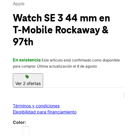
Jue.:
10:00 a.m. a 8:00 p.m.
Apple
Vie.:
10:00 a.m. a 8:00 p.m.
location_on
Watch SE 3 44 mm
en
9705 Rockaway Blvd Ozone Park, NY 11417
T-Mobile
Rockaway &
97th
En existencia
Este artículo está confirmado como disponible
para comprar. Última actualización el 8 de agosto
sell
Ver 2 ofertas
Términos y condiciones
Elegibilidad para financiamiento
Color: