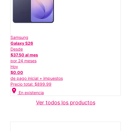
Samsung
Galaxy S26
Desde
$37.50 al mes
por 24 meses
Hoy
$0.00
de pago inicial + impuestos
Precio total: $899.99
location_on
En existencia
Ver todos los productos