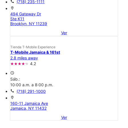
call
(718) 235-1111
location_on
494 Gateway Dr
Ste K11
Brooklyn, NY 11239
Ver
Tienda T-Mobile Experience
T-Mobile Jamaica & 161st
2.8 miles away
4.2
access_time
Sáb.:
10:00 a.m. a 8:00 p.m.
call
(718) 291-1000
location_on
160-11 Jamaica Ave
Jamaica, NY 11432
Ver