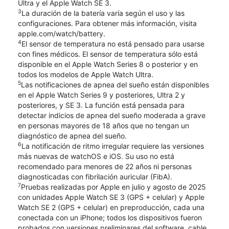
Ultra y el Apple Watch SE 3.
3
La duración de la batería varía según el uso y las
configuraciones. Para obtener más información, visita
apple.com/watch/battery.
4
El sensor de temperatura no está pensado para usarse
con fines médicos. El sensor de temperatura sólo está
disponible en el Apple Watch Series 8 o posterior y en
todos los modelos de Apple Watch Ultra.
5
Las notificaciones de apnea del sueño están disponibles
en el Apple Watch Series 9 y posteriores, Ultra 2 y
posteriores, y SE 3. La función está pensada para
detectar indicios de apnea del sueño moderada a grave
en personas mayores de 18 años que no tengan un
diagnóstico de apnea del sueño.
6
La notificación de ritmo irregular requiere las versiones
más nuevas de watchOS e iOS. Su uso no está
recomendado para menores de 22 años ni personas
diagnosticadas con fibrilación auricular (FibA).
7
Pruebas realizadas por Apple en julio y agosto de 2025
con unidades Apple Watch SE 3 (GPS + celular) y Apple
Watch SE 2 (GPS + celular) en preproducción, cada una
conectada con un iPhone; todos los dispositivos fueron
probados con versiones preliminares del software, cable