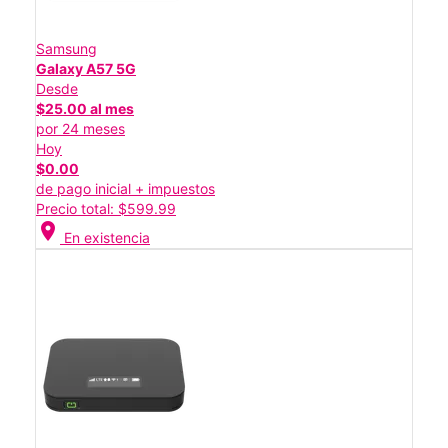
Samsung
Galaxy A57 5G
Desde
$25.00 al mes
por 24 meses
Hoy
$0.00
de pago inicial + impuestos
Precio total: $599.99
location_on
En existencia