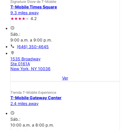
Signature Store de T-Mobile
T-Mobile Times Square
9.3 miles away
4.2
access_time
Sáb.:
9:00 a.m. a 9:00 p.m.
call
(646) 350-4645
location_on
1535 Broadway
Ste 0161A
New York, NY 10036
Ver
Tienda T-Mobile Experience
T-Mobile Gateway Center
2.4 miles away
access_time
Sáb.:
10:00 a.m. a 8:00 p.m.