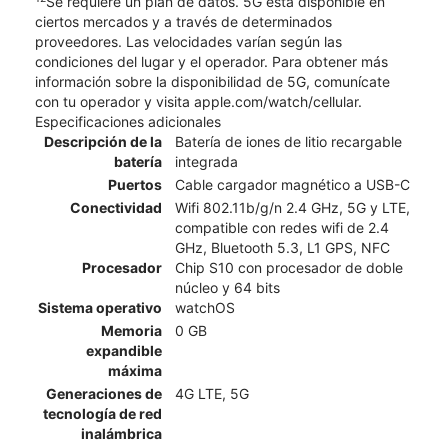
Se requiere un plan de datos. 5G está disponible en
ciertos mercados y a través de determinados
proveedores. Las velocidades varían según las
condiciones del lugar y el operador. Para obtener más
información sobre la disponibilidad de 5G, comunícate
con tu operador y visita apple.com/watch/cellular.
Especificaciones adicionales
Descripción de la
Batería de iones de litio recargable
batería
integrada
Puertos
Cable cargador magnético a USB-C
Conectividad
Wifi 802.11b/g/n 2.4 GHz, 5G y LTE,
compatible con redes wifi de 2.4
GHz, Bluetooth 5.3, L1 GPS, NFC
Procesador
Chip S10 con procesador de doble
núcleo y 64 bits
Sistema operativo
watchOS
Memoria
0 GB
expandible
máxima
Generaciones de
4G LTE, 5G
tecnología de red
inalámbrica