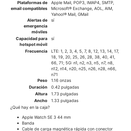
Plataformas de
Apple Mail, POP3, IMAP4, SMTP,
email compatibles
Microsoft® Exchange, AOL, AIM,
Yahoo!® Mail, GMail
Alertas de
sí
emergencia
móviles
Capacidad para
sí
hotspot móvil
Frecuencia
LTE: 1, 2, 3, 4, 5, 7, 8, 12, 13, 14, 17,
18, 19, 20, 25, 26, 28, 38, 40, 41,
66, 71; 5G: n1, n2, n3, n5, n7, n8,
n12, n14, n20, n25, n26, n28, n66,
n71
Peso
1.16 onzas
Duración
0.42 pulgadas
Altura
1.73 pulgadas
Ancho
1.33 pulgadas
¿Qué hay en la caja?
Apple Watch SE 3 44 mm
Banda
Cable de carga magnética rápida con conector