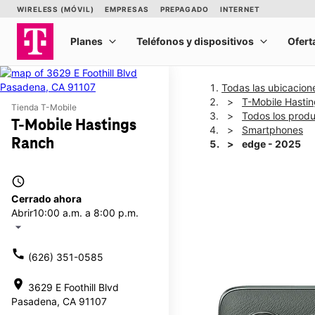
Todas las ubicacion
T-Mobile Hasti
Tienda T-Mobile
Todos los prod
T-Mobile Hastings
Smartphones
Ranch
edge - 2025
access_time
This carousel shows one la
Cerrado ahora
Abrir
10:00 a.m. a 8:00 p.m.
arrow_drop_down
call
(626) 351-0585
location_on
3629 E Foothill Blvd
Pasadena, CA 91107