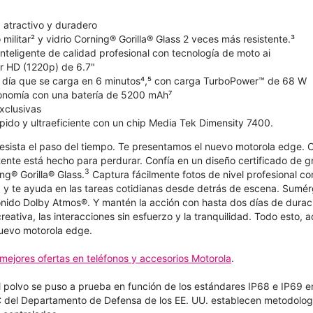
atractivo y duradero
militar² y vidrio Corning® Gorilla® Glass 2 veces más resistente.³
nteligente de calidad profesional con tecnología de moto ai
er HD (1220p) de 6.7"
l día que se carga en 6 minutos⁴,⁵ con carga TurboPower™ de 68 W
tonomía con una batería de 5200 mAh⁷
xclusivas
pido y ultraeficiente con un chip Media Tek Dimensity 7400.
esista el paso del tiempo. Te presentamos el nuevo motorola edge.
tente está hecho para perdurar. Confía en un diseño certificado de gr
3
ing® Gorilla® Glass.
Captura fácilmente fotos de nivel profesional 
 y te ayuda en las tareas cotidianas desde detrás de escena. Sumér
nido Dolby Atmos®. Y mantén la acción con hasta dos días de duraci
creativa, las interacciones sin esfuerzo y la tranquilidad. Todo esto
nuevo motorola edge.
mejores ofertas en teléfonos y accesorios Motorola
.
el polvo se puso a prueba en función de los estándares IP68 e IP69 e
del Departamento de Defensa de los EE. UU. establecen metodologí