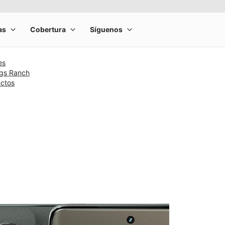
es
ngs Ranch
uctos
rge product image at a time. Use the Previous and Next buttons to m