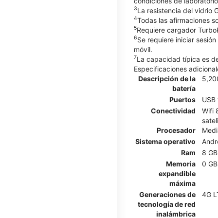
condiciones de laboratorio
3
La resistencia del vidrio 
4
Todas las afirmaciones so
5
Requiere cargador ​​​​​​​
6
Se requiere iniciar sesió
móvil.
7
La capacidad típica es 
Especificaciones adicional
Descripción de la
5,20
batería
Puertos
USB 
Conectividad
Wifi 
satel
Procesador
Medi
Sistema operativo
Andr
Ram
8 GB
Memoria
0 GB
expandible
máxima
Generaciones de
4G L
tecnología de red
inalámbrica