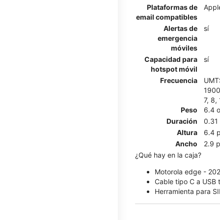
Plataformas de
Appl
email compatibles
Alertas de
sí
emergencia
móviles
Capacidad para
sí
hotspot móvil
Frecuencia
UMTS
1900 
7, 8,
Peso
6.4 
Duración
0.31
Altura
6.4 
Ancho
2.9 
¿Qué hay en la caja?
Motorola edge - 20
Cable tipo C a USB 
Herramienta para S