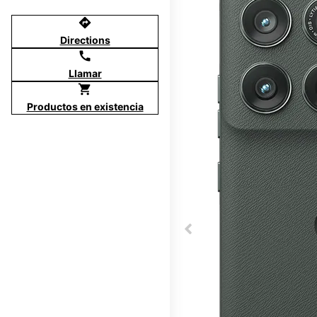
directions
Directions
call
Llamar
shopping_cart
Productos en existencia