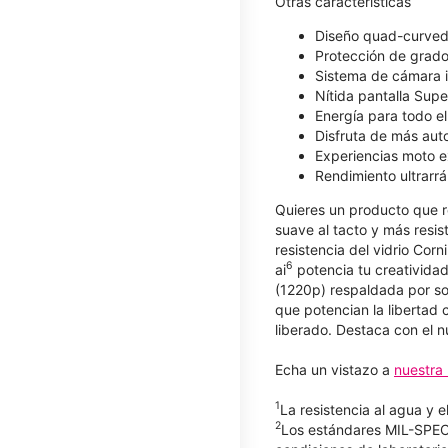
Otras características
Diseño quad-curved 
Protección de grado 
Sistema de cámara i
Nítida pantalla Sup
Energía para todo e
Disfruta de más au
Experiencias moto e
Rendimiento ultrarrá
Quieres un producto que r
suave al tacto y más resis
resistencia del vidrio Corn
6
ai
potencia tu creatividad
(1220p) respaldada por so
que potencian la libertad 
liberado. Destaca con el 
Echa un vistazo a
nuestra 
1
La resistencia al agua y 
2
Los estándares MIL-SPEC 