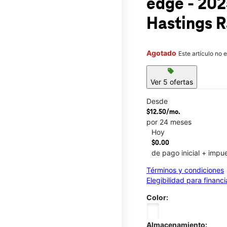
edge - 20
Hastings 
Agotado
Este artículo no 
sell
Ver 5 ofertas
Desde
$12.50/mo.
por 24 meses
Hoy
$0.00
de pago inicial + impu
Términos y condiciones
Elegibilidad para financ
Color:
Almacenamiento: