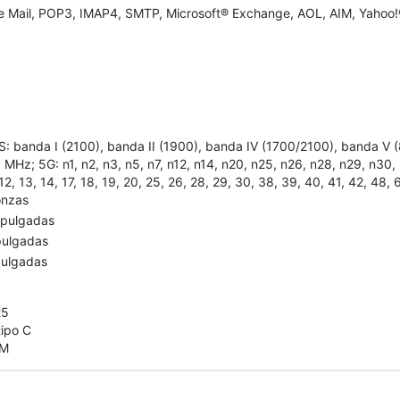
e Mail, POP3, IMAP4, SMTP, Microsoft® Exchange, AOL, AIM, Yahoo!®
: banda I (2100), banda II (1900), banda IV (1700/2100), banda V
MHz; 5G: n1, n2, n3, n5, n7, n12, n14, n20, n25, n26, n28, n29, n30, n
 12, 13, 14, 17, 18, 19, 20, 25, 26, 28, 29, 30, 38, 39, 40, 41, 42, 48, 
onzas
 pulgadas
pulgadas
pulgadas
25
tipo C
IM