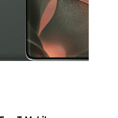
olumn of small thumbnails. Selecting a thumbnail will change the main 