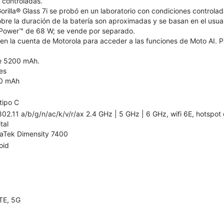
 controladas.
Gorilla® Glass 7i se probó en un laboratorio con condiciones controlad
bre la duración de la batería son aproximadas y se basan en el usuar
TurboPower™ de 68 W; se vende por separado.
n en la cuenta de Motorola para acceder a las funciones de Moto AI. P
de 5200 mAh.
es
0 mAh
tipo C
802.11 a/b/g/n/ac/k/v/r/ax 2.4 GHz | 5 GHz | 6 GHz, wifi 6E, hotspot
ital
aTek Dimensity 7400
oid
TE, 5G