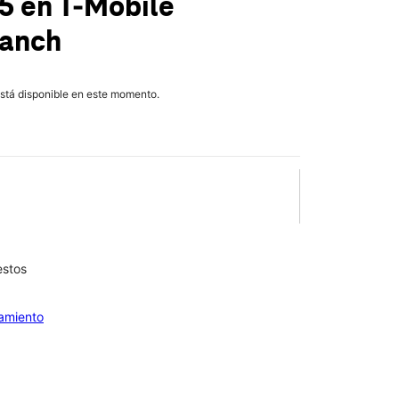
25
en T-Mobile
Ranch
está disponible en este momento.
estos
iamiento