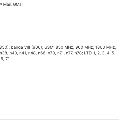
 Mail, GMail
 (850), banda VIII (900); GSM: 850 MHz, 900 MHz, 1800 MHz,
38, n40, n41, n48, n66, n70, n71, n77, n78; LTE: 1, 2, 3, 4, 5,
66, 71