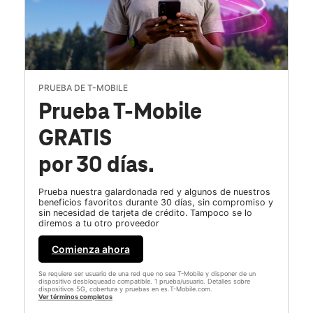
PRUEBA DE T-MOBILE
Prueba T-Mobile
GRATIS
por 30 días.
Prueba nuestra galardonada red y algunos de nuestros
beneficios favoritos durante 30 días, sin compromiso y
sin necesidad de tarjeta de crédito. Tampoco se lo
diremos a tu otro proveedor
Comienza ahora
Se requiere ser usuario de una red que no sea T-Mobile y disponer de un
dispositivo desbloqueado compatible. 1 prueba/usuario. Detalles sobre
dispositivos 5G, cobertura y pruebas en es.T-Mobile.com.
Ver términos completos