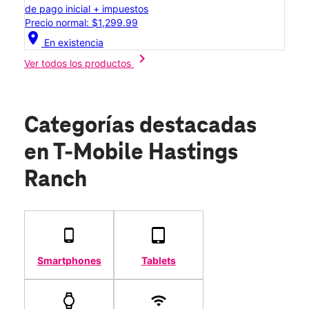
de pago inicial + impuestos
Precio normal: $1,299.99
location_on
En existencia
chevron_right
Ver todos los productos
Categorías destacadas
en T-Mobile Hastings
Ranch
Smartphones
Tablets