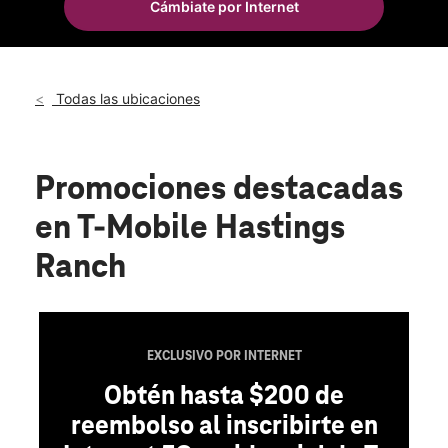
Cámbiate por Internet
Mié.:
10:00 a.m. a 8:00 p.m.
location_on
3629 E Foothill Blvd Pasadena, CA 91107
Todas las ubicaciones
Promociones destacadas
en T-Mobile Hastings
Ranch
EXCLUSIVO POR INTERNET
Obtén hasta $200 de
reembolso al inscribirte en