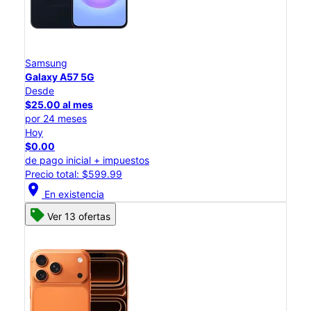
Samsung
Galaxy A57 5G
Desde
$25.00 al mes
por 24 meses
Hoy
$0.00
de pago inicial + impuestos
Precio total: $599.99
location_on
En existencia
Ver 13 ofertas