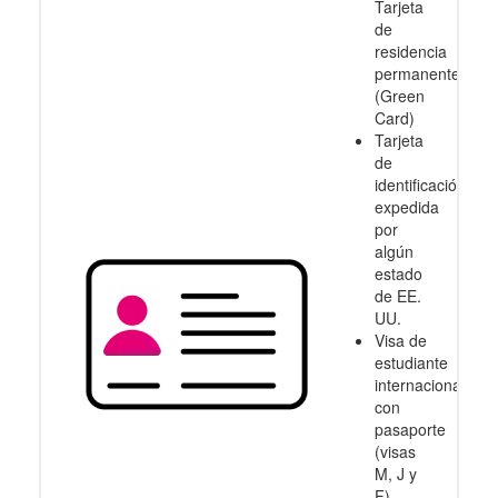
Tarjeta
de
residencia
permanente
(Green
Card)
Tarjeta
de
identificación
expedida
por
algún
estado
de EE.
UU.
Visa de
estudiante
internacional
con
pasaporte
(visas
M, J y
F)