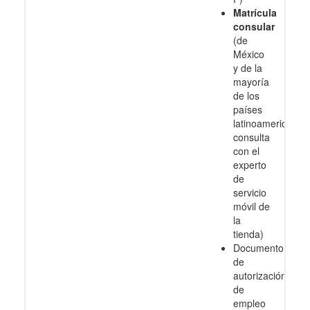
Matrícula
consular
(de
México
y de la
mayoría
de los
países
latinoamericanos
consulta
con el
experto
de
servicio
móvil de
la
tienda)
Documento
de
autorización
de
empleo