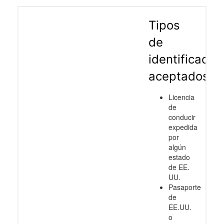
Tipos
de
identificació
aceptados
Licencia
de
conducir
expedida
por
algún
estado
de EE.
UU.
Pasaporte
de
EE.UU.
o