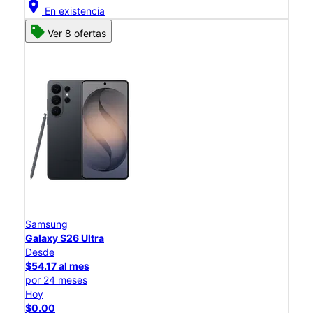
location_on
En existencia
Ver 8 ofertas
Samsung
Galaxy S26 Ultra
Desde
$54.17 al mes
por 24 meses
Hoy
$0.00