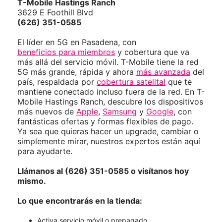
T-Mobile
Hastings Ranch
3629 E Foothill Blvd
(626) 351-0585
El líder en 5G en Pasadena, con
beneficios para miembros
y cobertura que va
más allá del servicio móvil. T-Mobile tiene la red
5G más grande, rápida y ahora
más avanzada
del
país, respaldada por
cobertura satelital
que te
mantiene conectado incluso fuera de la red. En T-
Mobile Hastings Ranch, descubre los dispositivos
más nuevos de
Apple
,
Samsung
y
Google
, con
fantásticas ofertas y formas flexibles de pago.
Ya sea que quieras hacer un upgrade, cambiar o
simplemente mirar, nuestros expertos están aquí
para ayudarte.
Llámanos al (626) 351-0585 o visítanos hoy
mismo.
Lo que encontrarás en la tienda:
Activa servicio móvil o prepagado