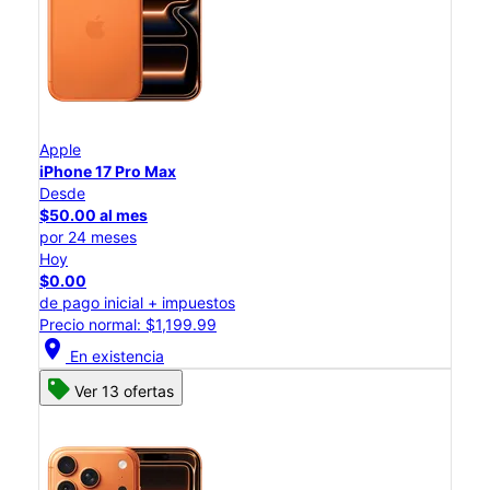
Apple
iPhone 17 Pro Max
Desde
$50.00 al mes
por 24 meses
Hoy
$0.00
de pago inicial + impuestos
Precio normal: $1,199.99
location_on
En existencia
Ver 13 ofertas