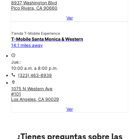
8937 Washington Blvd
Pico Rivera, CA 90660
Ver
Tienda T-Mobile Experience
T-Mobile Santa Monica & Western
14.1 miles away
access_time
Jue.:
10:00 a.m. a 8:00 p.m.
call
(323) 463-8939
location_on
1075 N Western Ave
#101
Los Angeles, CA 90029
Ver
¿Tienes preguntas sobre las