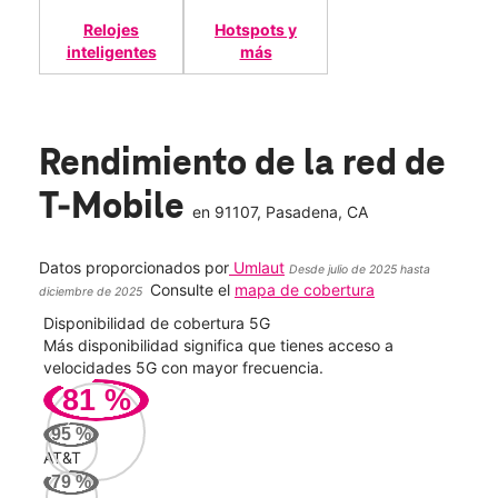
Relojes
Hotspots y
inteligentes
más
Rendimiento de la red de
T-Mobile
en
91107
, Pasadena, CA
Datos proporcionados por
Umlaut
Desde julio de 2025 hasta
Consulte el
mapa de cobertura
diciembre de 2025
Disponibilidad de cobertura 5G
Velo
ad
Más disponibilidad significa que tienes acceso a
Mayo
le.
velocidades 5G con mayor frecuencia.
vide
81
%
143
95
%
Mbp
AT&T
79
%