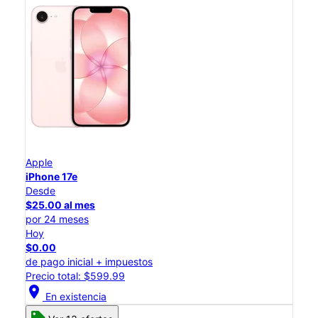
Apple
iPhone 17e
Desde
$25.00 al mes
por 24 meses
Hoy
$0.00
de pago inicial + impuestos
Precio total: $599.99
location_on
En existencia