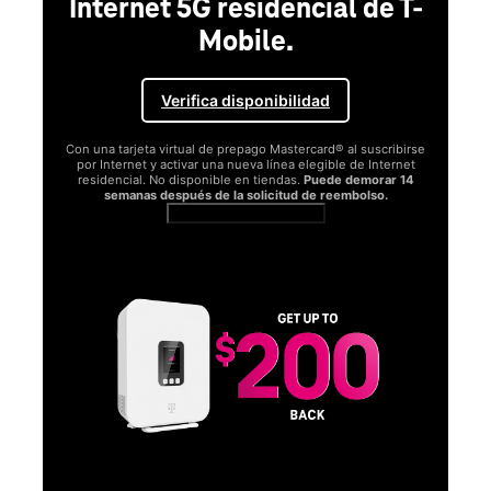
Internet 5G residencial de T-
Mobile.
Verifica disponibilidad
Con una tarjeta virtual de prepago Mastercard® al suscribirse
por Internet y activar una nueva línea elegible de Internet
residencial. No disponible en tiendas.
Puede demorar 14
semanas después de la solicitud de reembolso.
Ver términos completos
SA
D
S
Obt
fun
O