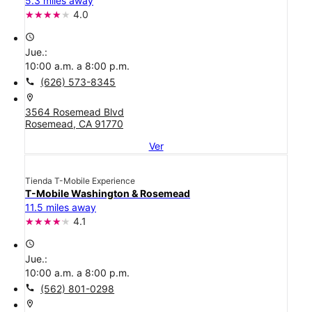
5.3 miles away
4.0
access_time
Jue.:
10:00 a.m. a 8:00 p.m.
call
(626) 573-8345
location_on
3564 Rosemead Blvd
Rosemead, CA 91770
Ver
Tienda T-Mobile Experience
T-Mobile Washington & Rosemead
11.5 miles away
4.1
access_time
Jue.:
10:00 a.m. a 8:00 p.m.
call
(562) 801-0298
location_on