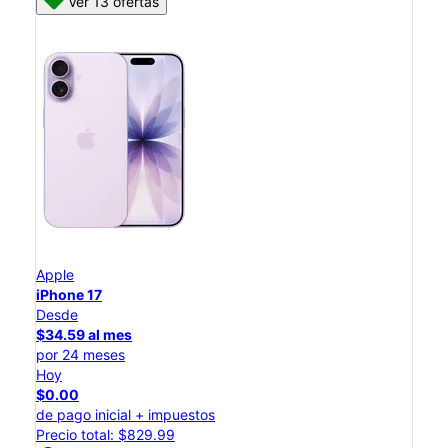
Ver 13 ofertas
Apple
iPhone 17
Desde
$34.59 al mes
por 24 meses
Hoy
$0.00
de pago inicial + impuestos
Precio total: $829.99