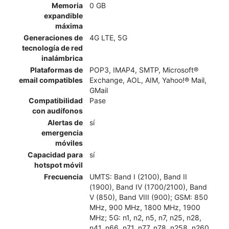
Memoria
0 GB
expandible
máxima
Generaciones de
4G LTE, 5G
tecnología de red
inalámbrica
Plataformas de
POP3, IMAP4, SMTP, Microsoft®
email compatibles
Exchange, AOL, AIM, Yahoo!® Mail,
GMail
Compatibilidad
Pase
con audífonos
Alertas de
sí
emergencia
móviles
Capacidad para
sí
hotspot móvil
Frecuencia
UMTS: Band I (2100), Band II
(1900), Band IV (1700/2100), Band
V (850), Band VIII (900); GSM: 850
MHz, 900 MHz, 1800 MHz, 1900
MHz; 5G: n1, n2, n5, n7, n25, n28,
n41, n66, n71, n77, n78, n258, n260,