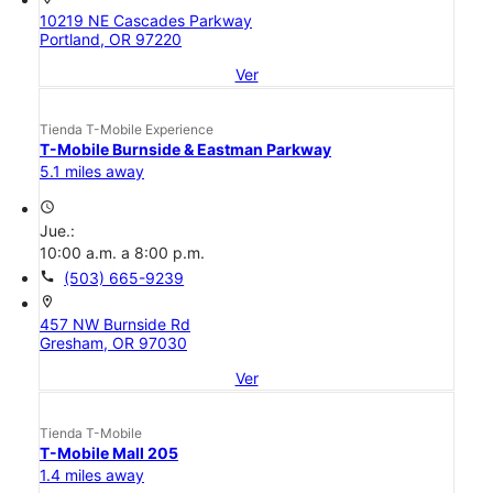
10219 NE Cascades Parkway
Portland, OR 97220
Ver
Tienda T-Mobile Experience
T-Mobile Burnside & Eastman Parkway
5.1 miles away
access_time
Jue.:
10:00 a.m. a 8:00 p.m.
call
(503) 665-9239
location_on
457 NW Burnside Rd
Gresham, OR 97030
Ver
Tienda T-Mobile
T-Mobile Mall 205
1.4 miles away