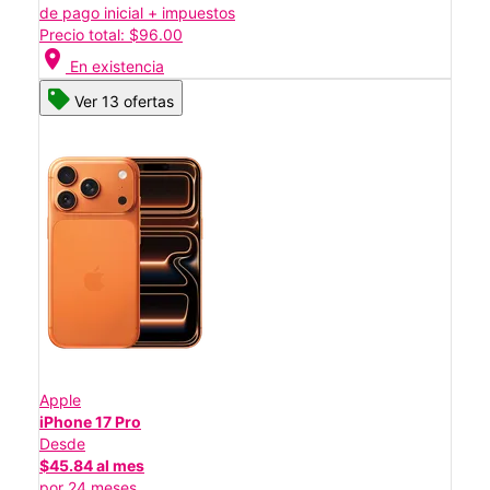
de pago inicial + impuestos
Precio total: $96.00
location_on
En existencia
Ver 13 ofertas
Apple
iPhone 17 Pro
Desde
$45.84 al mes
por 24 meses