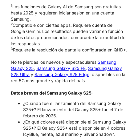
1
Las funciones de Galaxy AI de Samsung son gratuitas
hasta 2025 y requieren iniciar sesión en una cuenta
Samsung.
2
Compatible con ciertas apps. Requiere cuenta de
Google Gemini. Los resultados pueden variar en función
de los datos proporcionados; compruebe la exactitud de
las respuestas.
3
Requiere la resolución de pantalla configurada en QHD+.
No te pierdas los nuevos y espectaculares
Samsung
Galaxy S25
,
Samsung Galaxy S25 FE
,
Samsung Galaxy
S25 Ultra
y
Samsung Galaxy S25 Edge
, disponibles en la
red 5G más grande y rápida del país.
Datos breves del Samsung Galaxy S25+
¿Cuándo fue el lanzamiento del Samsung Galaxy
S25+? El lanzamiento del Galaxy S25+ fue el 7 de
febrero de 2025.
¿En qué colores está disponible el Samsung Galaxy
S25+? El Galaxy S25+ está disponible en 4 colores:
IcyBlue, menta, azul marino y Silver Shadow*.