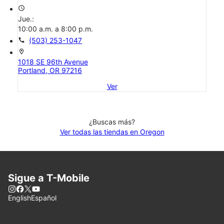
access_time
Jue.:
10:00 a.m. a 8:00 p.m.
call
(503) 253-1047
location_on
1018 SE 96th Avenue
Portland, OR 97216
Ver
¿Buscas más?
Ver todas las tiendas en Oregon