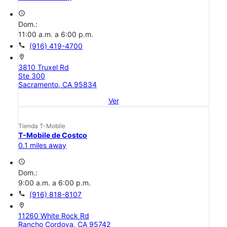
access_time
Dom.:
11:00 a.m. a 6:00 p.m.
call
(916) 419-4700
location_on
3810 Truxel Rd
Ste 300
Sacramento, CA 95834
Ver
Tienda T-Mobile
T-Mobile de Costco
0.1 miles away
access_time
Dom.:
9:00 a.m. a 6:00 p.m.
call
(916) 818-8107
location_on
11260 White Rock Rd
Rancho Cordova, CA 95742