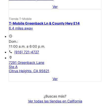
Ver
Tienda T-Mobile
T-Mobile Greenback Ln & County Hwy E14
6.4 miles away
access_time
Dom.:
11:00 a.m. a 6:00 p.m.
call
(916) 721-4727
location_on
7291 Greenback Lane
Ste A
Citrus Heights, CA 95621
Ver
¿Buscas más?
Ver todas las tiendas en California