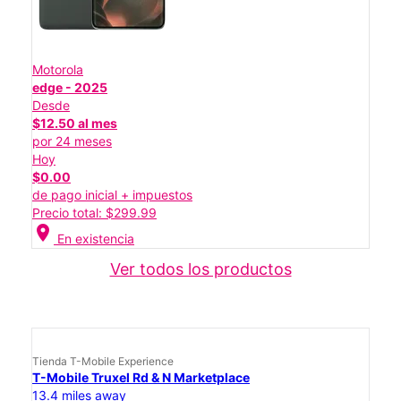
Motorola
edge - 2025
Desde
$12.50 al mes
por 24 meses
Hoy
$0.00
de pago inicial + impuestos
Precio total: $299.99
location_on
En existencia
Ver todos los productos
Tienda T-Mobile Experience
T-Mobile Truxel Rd & N Marketplace
13.4 miles away