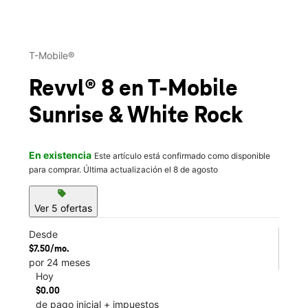
This carousel contains a column of small thumbnails. Selecting 
T-Mobile®
Revvl® 8
en T-Mobile
Sunrise & White Rock
En existencia
Este artículo está confirmado como disponible
para comprar. Última actualización el 8 de agosto
sell
Ver 5 ofertas
Desde
$7.50/mo.
por 24 meses
Hoy
$0.00
de pago inicial + impuestos