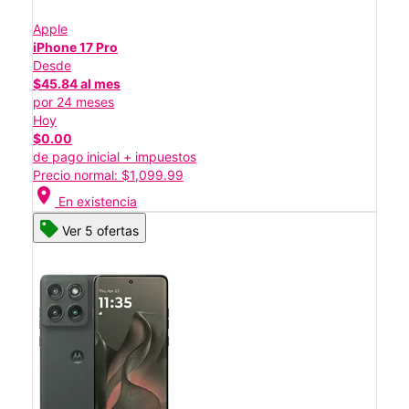
Apple
iPhone 17 Pro
Desde
$45.84 al mes
por 24 meses
Hoy
$0.00
de pago inicial + impuestos
Precio normal: $1,099.99
location_on
En existencia
Ver 5 ofertas