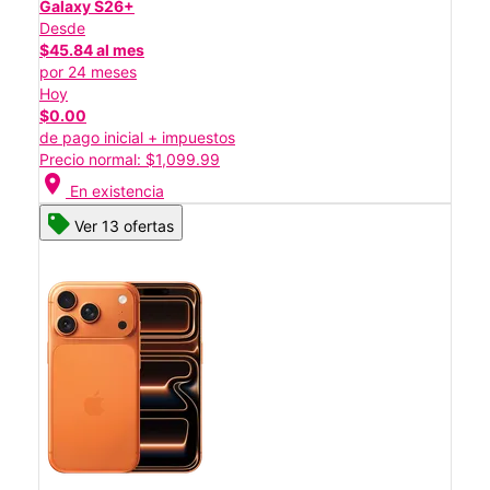
Galaxy S26+
Desde
$45.84 al mes
por 24 meses
Hoy
$0.00
de pago inicial + impuestos
Precio normal: $1,099.99
location_on
En existencia
Ver 13 ofertas