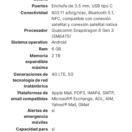
Puertos
Enchufe de 3.5 mm, USB tipo C
Conectividad
802.11 a/b/g/n/ac, Bluetooth 5.1,
NFC, compatible con conexión
satelital y conexión satelital nativa
Procesador
Qualcomm Snapdragon 6 Gen 3
(SM6475)
Sistema operativo
Android
Ram
6 GB
Memoria
2 TB
expandible
máxima
Generaciones de
4G LTE, 5G
tecnología de red
inalámbrica
Plataformas de
Apple Mail, POP3, IMAP4, SMTP,
email compatibles
Microsoft® Exchange, AOL, AIM,
Yahoo!® Mail, GMail
Alertas de
sí
emergencia
móviles
Capacidad para
sí