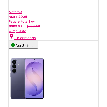
Motorola
razr+ 2025
Paga el total hoy
$699.99
$799.99
+ impuesto
location_on
En existencia
Ver 8 ofertas