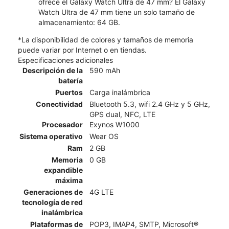
ofrece el Galaxy Watch Ultra de 47 mm? El Galaxy
Watch Ultra de 47 mm tiene un solo tamaño de
almacenamiento: 64 GB.
*La disponibilidad de colores y tamaños de memoria
puede variar por Internet o en tiendas.
Especificaciones adicionales
Descripción de la
590 mAh
batería
Puertos
Carga inalámbrica
Conectividad
Bluetooth 5.3, wifi 2.4 GHz y 5 GHz,
GPS dual, NFC, LTE
Procesador
Exynos W1000
Sistema operativo
Wear OS
Ram
2 GB
Memoria
0 GB
expandible
máxima
Generaciones de
4G LTE
tecnología de red
inalámbrica
Plataformas de
POP3, IMAP4, SMTP, Microsoft®