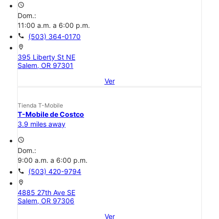
access_time
Dom.:
11:00 a.m. a 6:00 p.m.
call
(503) 364-0170
location_on
395 Liberty St NE
Salem, OR 97301
Ver
Tienda T-Mobile
T-Mobile de Costco
3.9 miles away
access_time
Dom.:
9:00 a.m. a 6:00 p.m.
call
(503) 420-9794
location_on
4885 27th Ave SE
Salem, OR 97306
Ver