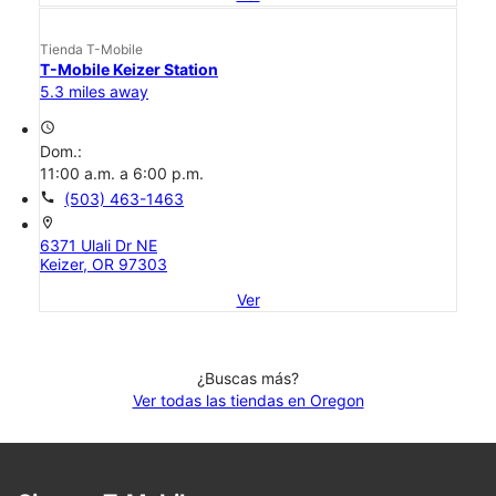
Tienda T-Mobile
T-Mobile Keizer Station
5.3 miles away
access_time
Dom.:
11:00 a.m. a 6:00 p.m.
call
(503) 463-1463
location_on
6371 Ulali Dr NE
Keizer, OR 97303
Ver
¿Buscas más?
Ver todas las tiendas en Oregon