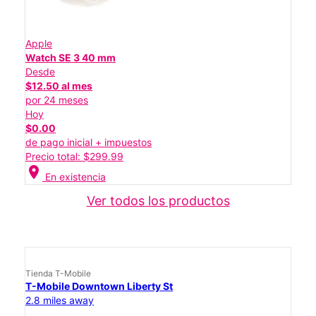
Apple
Watch SE 3 40 mm
Desde
$12.50 al mes
por 24 meses
Hoy
$0.00
de pago inicial + impuestos
Precio total: $299.99
location_on
En existencia
Ver todos los productos
Tienda T-Mobile
T-Mobile Downtown Liberty St
2.8 miles away