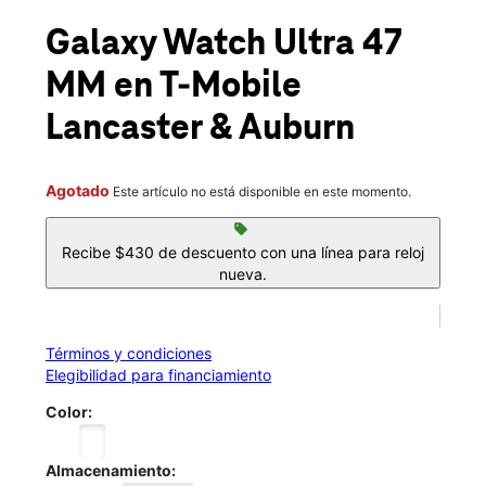
Sáb.:
10:00 a.m. a 8:00 p.m.
location_on
Galaxy Watch Ultra 47
488 NE Lancaster Dr Salem, OR 97301
MM
en T-Mobile
Lancaster & Auburn
Agotado
Este artículo no está disponible en este momento.
sell
Recibe $430 de descuento con una línea para reloj
nueva.
Términos y condiciones
Elegibilidad para financiamiento
Color:
Almacenamiento: