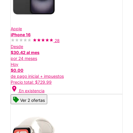
Apple
iPhone 16
28
Desde
$30.42 al mes
por 24 meses
Hoy
$0.00
de pago inicial + impuestos
Precio total: $729.99
location_on
En existencia
Ver 2 ofertas