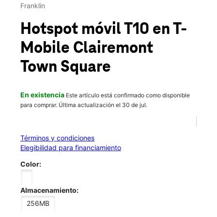
Sáb.:
10:00 a.m. a 8:00 p.m.
Franklin
location_on
3952 Clairemont Mesa Blvd Ste C San Diego, CA 92117
Hotspot móvil T10
en T-
Mobile
Clairemont
Town Square
En existencia
Este artículo está confirmado como disponible
para comprar. Última actualización el 30 de jul.
Términos y condiciones
Elegibilidad para financiamiento
Color:
Almacenamiento:
256MB