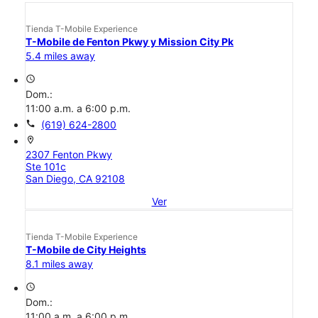
Tienda T-Mobile Experience
T-Mobile de Fenton Pkwy y Mission City Pk
5.4 miles away
access_time
Dom.:
11:00 a.m. a 6:00 p.m.
call
(619) 624-2800
location_on
2307 Fenton Pkwy
Ste 101c
San Diego, CA 92108
Ver
Tienda T-Mobile Experience
T-Mobile de City Heights
8.1 miles away
access_time
Dom.:
11:00 a.m. a 6:00 p.m.