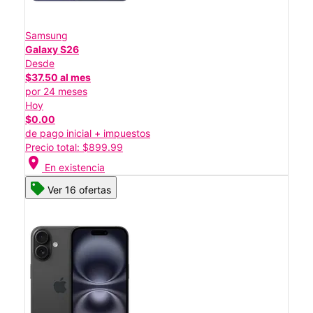
Samsung
Galaxy S26
Desde
$37.50 al mes
por 24 meses
Hoy
$0.00
de pago inicial + impuestos
Precio total: $899.99
location_on
En existencia
Ver 16 ofertas