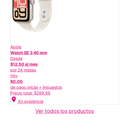
Apple
Watch SE 3 40 mm
Desde
$12.50 al mes
por 24 meses
Hoy
$0.00
de pago inicial + impuestos
Precio total: $299.99
location_on
En existencia
Ver todos los productos