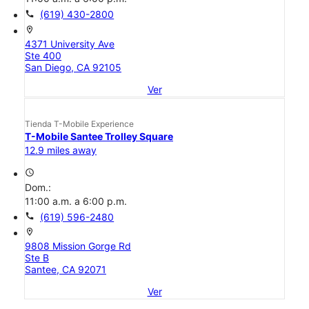
call
(619) 430-2800
location_on
4371 University Ave
Ste 400
San Diego, CA 92105
Ver
Tienda T-Mobile Experience
T-Mobile Santee Trolley Square
12.9 miles away
access_time
Dom.:
11:00 a.m. a 6:00 p.m.
call
(619) 596-2480
location_on
9808 Mission Gorge Rd
Ste B
Santee, CA 92071
Ver