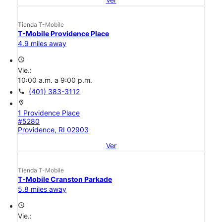
Tienda T-Mobile
T-Mobile Providence Place
4.9 miles away
access_time
Vie.:
10:00 a.m. a 9:00 p.m.
call
(401) 383-3112
location_on
1 Providence Place
#5280
Providence, RI 02903
Ver
Tienda T-Mobile
T-Mobile Cranston Parkade
5.8 miles away
access_time
Vie.: