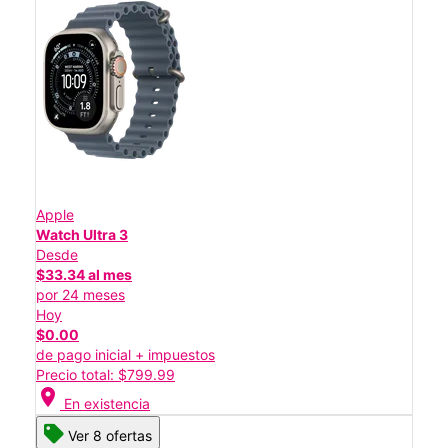
Apple
Watch Ultra 3
Desde
$33.34 al mes
por 24 meses
Hoy
$0.00
de pago inicial + impuestos
Precio total: $799.99
location_on
En existencia
Ver 8 ofertas