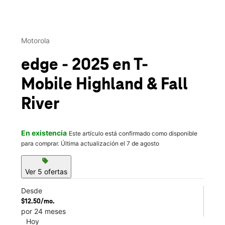
This carousel contains a column of small thumbnails. Selecting 
Motorola
edge - 2025
en T-
Mobile
Highland & Fall
River
En existencia
Este artículo está confirmado como disponible
para comprar. Última actualización el 7 de agosto
sell
Ver 5 ofertas
Desde
$12.50/mo.
por 24 meses
Hoy