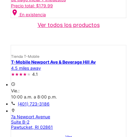
Precio total: $179.99
location_on
En existencia
Ver todos los productos
Tienda T-Mobile
T-Mobile Newport Ave & Beverage Hill Av
4.5 miles away
4.1
access_time
Vie.:
10:00 a.m. a 8:00 p.m.
call
(401) 723-3186
location_on
7a Newport Avenue
Suite B-2
Pawtucket, RI 02861
Ver