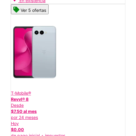
En existencia
Ver 5 ofertas
T-Mobile®
Revvl® 8
Desde
$7.50 al mes
por 24 meses
Hoy
$0.00
de pago inicial + impuestos