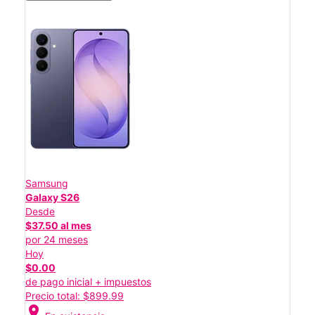
Samsung
Galaxy S26
Desde
$37.50 al mes
por 24 meses
Hoy
$0.00
de pago inicial + impuestos
Precio total: $899.99
location_on