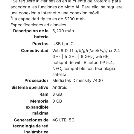
Se requiere iniciar sesión en la cuenta de Motorola para
acceder a las funciones de Moto AI. Para ello, se requiere
una conexión a Internet o una conexión móvil.
7
La capacidad típica es de 5200 mAh.
Especificaciones adicionales
Descripción de la
5,200 mAh
batería
Puertos
USB tipo C
Conectividad
Wifi 802.11 a/b/g/n/ac/k/v/r/ax 2.4
GHz | 5 GHz | 6 GHz, wifi 6E,
hotspot de wifi, Bluetooth® 5.4,
NFC, compatible con tecnología
satelital
Procesador
MediaTek Dimensity 7400
Sistema operativo
Android
Ram
8 GB
Memoria
0 GB
expandible
máxima
Generaciones de
4G LTE, 5G
tecnología de red
inalámbrica