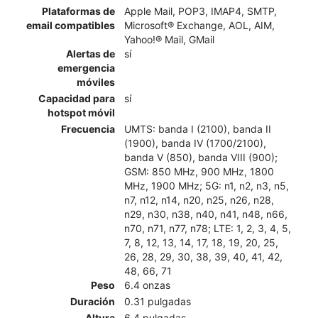
Plataformas de
Apple Mail, POP3, IMAP4, SMTP,
email compatibles
Microsoft® Exchange, AOL, AIM,
Yahoo!® Mail, GMail
Alertas de
sí
emergencia
móviles
Capacidad para
sí
hotspot móvil
Frecuencia
UMTS: banda I (2100), banda II
(1900), banda IV (1700/2100),
banda V (850), banda VIII (900);
GSM: 850 MHz, 900 MHz, 1800
MHz, 1900 MHz; 5G: n1, n2, n3, n5,
n7, n12, n14, n20, n25, n26, n28,
n29, n30, n38, n40, n41, n48, n66,
n70, n71, n77, n78; LTE: 1, 2, 3, 4, 5,
7, 8, 12, 13, 14, 17, 18, 19, 20, 25,
26, 28, 29, 30, 38, 39, 40, 41, 42,
48, 66, 71
Peso
6.4 onzas
Duración
0.31 pulgadas
Altura
6.4 pulgadas