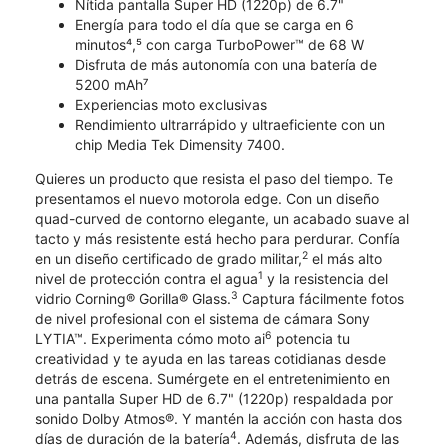
Nítida pantalla Super HD (1220p) de 6.7"
Energía para todo el día que se carga en 6
minutos⁴,⁵ con carga TurboPower™ de 68 W
Disfruta de más autonomía con una batería de
5200 mAh⁷
Experiencias moto exclusivas
Rendimiento ultrarrápido y ultraeficiente con un
chip Media Tek Dimensity 7400.
Quieres un producto que resista el paso del tiempo. Te
presentamos el nuevo motorola edge. Con un diseño
quad-curved de contorno elegante, un acabado suave al
tacto y más resistente está hecho para perdurar. Confía
2
en un diseño certificado de grado militar,
el más alto
1
nivel de protección contra el agua
y la resistencia del
3
vidrio Corning® Gorilla® Glass.
Captura fácilmente fotos
de nivel profesional con el sistema de cámara Sony
6
LYTIA™. Experimenta cómo moto ai
potencia tu
creatividad y te ayuda en las tareas cotidianas desde
detrás de escena. Sumérgete en el entretenimiento en
una pantalla Super HD de 6.7" (1220p) respaldada por
sonido Dolby Atmos®. Y mantén la acción con hasta dos
4
días de duración de la batería
. Además, disfruta de las