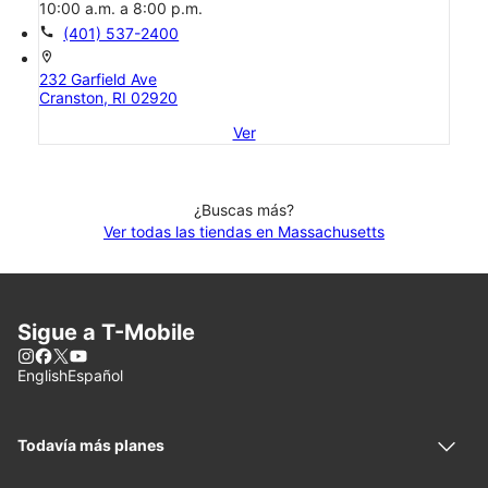
10:00 a.m. a 8:00 p.m.
call
(401) 537-2400
location_on
232 Garfield Ave
Cranston, RI 02920
Ver
¿Buscas más?
Ver todas las tiendas en Massachusetts