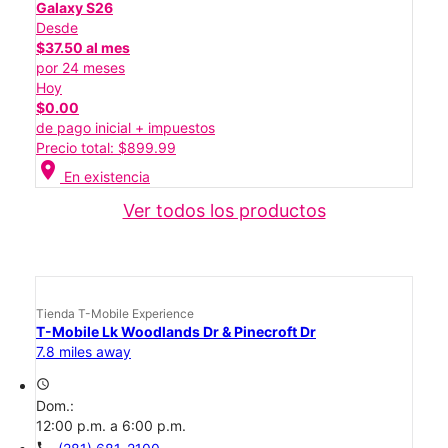
Galaxy S26
Desde
$37.50 al mes
por 24 meses
Hoy
$0.00
de pago inicial + impuestos
Precio total: $899.99
location_on
En existencia
Ver todos los productos
Tienda T-Mobile Experience
T-Mobile Lk Woodlands Dr & Pinecroft Dr
7.8 miles away
access_time
Dom.:
12:00 p.m. a 6:00 p.m.
call