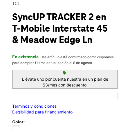
Sáb.:
10:00 a.m. a 8:00 p.m.
TCL
location_on
20141 Interstate 45 Ste 600 Spring, TX 77388
SyncUP TRACKER 2
en
T-Mobile
Interstate 45
& Meadow Edge Ln
En existencia
Este artículo está confirmado como disponible
para comprar. Última actualización el 8 de agosto
sell
Llévate uno por cuenta nuestra en un plan de
$3/mes con descuento.
Términos y condiciones
Elegibilidad para financiamiento
Color: