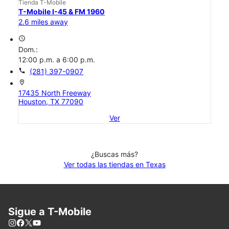
Tienda T-Mobile
T-Mobile I-45 & FM 1960
2.6 miles away
access_time
Dom.:
12:00 p.m. a 6:00 p.m.
call
(281) 397-0907
location_on
17435 North Freeway
Houston, TX 77090
Ver
¿Buscas más?
Ver todas las tiendas en Texas