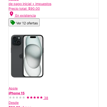
de pago inicial + impuestos
Precio total: $90.00
location_on
En existencia
Ver 12 ofertas
Apple
iPhone 15
38
Desde