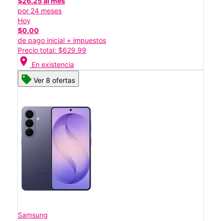
$26.25 al mes
por 24 meses
Hoy
$0.00
de pago inicial + impuestos
Precio total: $629.99
location_on
En existencia
Ver 8 ofertas
Samsung