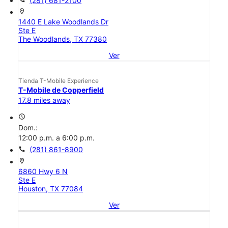
(281) 681-2100
location_on
1440 E Lake Woodlands Dr
Ste E
The Woodlands, TX 77380
Ver
Tienda T-Mobile Experience
T-Mobile de Copperfield
17.8 miles away
access_time
Dom.:
12:00 p.m. a 6:00 p.m.
call
(281) 861-8900
location_on
6860 Hwy 6 N
Ste E
Houston, TX 77084
Ver